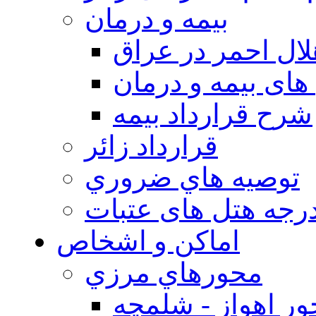
بيمه و درمان
ال احمر در عراق
های بیمه و درمان
شرح قرارداد بیمه
قرارداد زائر
توصيه هاي ضروري
درجه هتل های عتبات
اماکن و اشخاص
محورهاي مرزي
ر اهواز - شلمچه