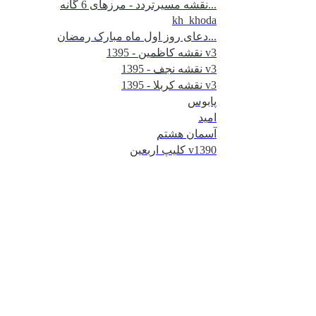
نقشه مسیرتردد - مرزهای 6 گانه...
kh_khoda
دعای روز اول ماه مبارک رمضان...
نقشه کاظمین - 1395 v3
نقشه نجف - 1395 v3
نقشه کربلا - 1395 v3
پابوس
امید
آسمان هشتم
کلیپ اربعین v1390