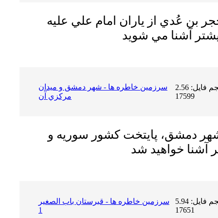
جر بن عُدي از ياران امام علي عليه
سرزمين خاطره ها - شهر دمشق و ميدان
حجم فایل: 2.56 MB | دریافت ها:
17599
مركزي آن
 شهر دمشق، پايتخت كشور سوريه و
حجم فایل: 5.94 MB | دریافت ها:
سرزمين خاطره ها - قبرستان باب الصغير
1
17651