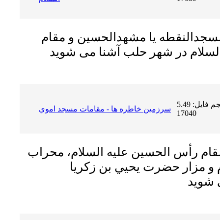
 مسجدالنقطه یا مشهدالحسین و مقام
حجم فایل: 5.49 MB | دریافت ها:
سرزمين خاطره ها - مقامات مسجد اموي
17040
 مقام رأس الحسين عليه السلام، محراب
م و مزار حضرت يحيي بن زكريا