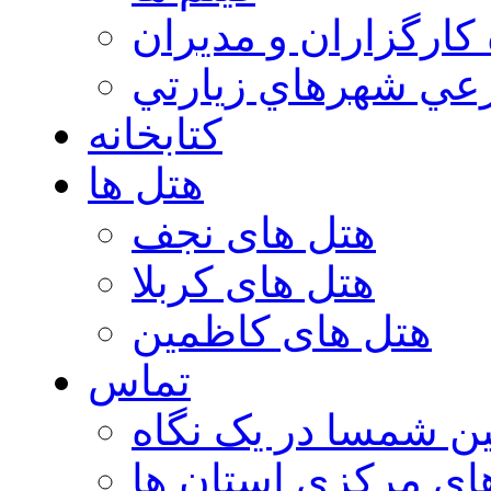
 كارگزاران و مديران
عي شهرهاي زيارتي
کتابخانه
هتل ها
هتل های نجف
هتل های کربلا
هتل های کاظمین
تماس
ن شمسا در یک نگاه
ای مرکزی استان ها