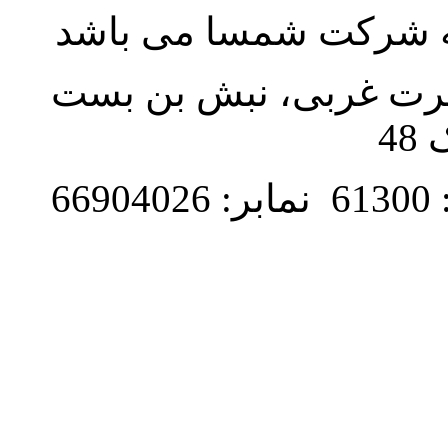
به شرکت شمسا می باشد
نصرت غربی، نبش بن بست
48