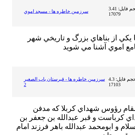
حجم فایل: 3.41 MB | دریافت ها:
سرزمين خاطره ها - مسجد اموي
17079
ا يكي از بناهاي بزرگ و تاريخي شهر
حجم فایل: 4.3 MB | دریافت ها:
سرزمين خاطره ها - قبرستان باب الصغير
2
17103
 مقام رؤوس شهداي كربلا كه مدفن
 كرباست و قبر عبدالله بن جعفر بن
ام و ابومحمد عبدالله باهر فرزند امام