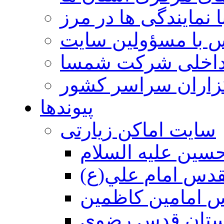
 نمایندگی ها در مرز
 با مسؤولین سایت
داخلی شرکت شمسا
گزاران سراسر کشور
پیوندها
سایت اماکن زیارتی
سين عليه السلام
قدس امام علي(ع)
 امامين كاظمين
ستان قدس رضوي