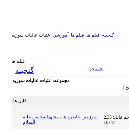
گنجینه
فیلم ها
فيلم ها
آموزشي
عتبات عاليات سوريه
فیلم ها
جستجو
گنجینه
مجموعه: عتبات عاليات سوريه
يخ
|
فایل ها:
سرزمين خاطره ها - مشهدالمحسن عليه
حجم فایل: 2.33 MB | دریافت ها:
16747
السلام