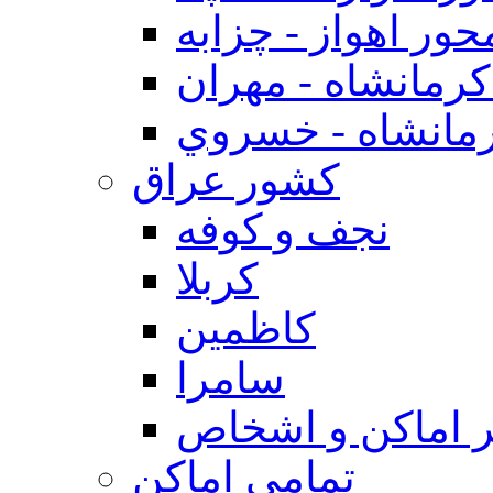
حور اهواز - چزابه
رمانشاه - مهران
مانشاه - خسروي
كشور عراق
نجف و كوفه
كربلا
كاظمين
سامرا
 اماكن و اشخاص
تمامی اماکن