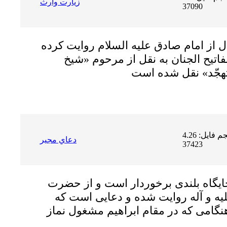
زيارت وارث
37090
ل از امام صادق عليه السلام روايت كرده
تيح الجنان به نقل از مرحوم «شیخ
حجم فایل: 4.26 MB | دریافت ها:
دعاي مجير
37423
 جايگاه بلندى برخوردار است و از حضرت
يه و آله روايت شده و دعايى است كه
نگامى كه در مقام ابراهيم مشغول نماز