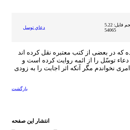
حجم فایل: 5.22 MB | دریافت ها:
دعاي توسل
54065
 كه در بعضى از كتب معتبره نقل كرده اند
ن دعاء توسّل را از ائمه روايت كرده است و
بازگشت
انتشار
این صفحه