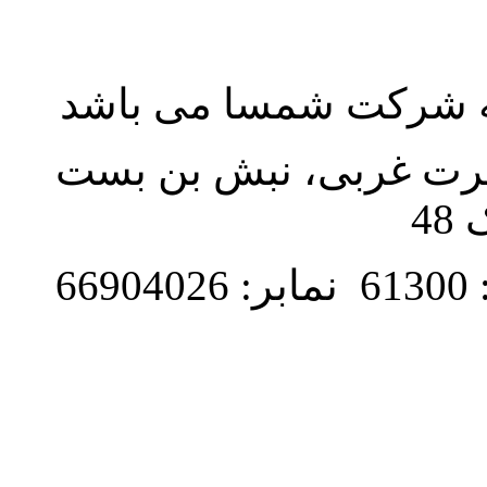
به شرکت شمسا می باشد
نصرت غربی، نبش بن بست
48