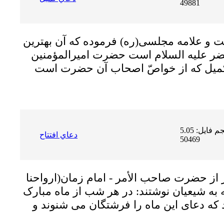
49881
ت و علامه مجلسى(ره) فرموده كه آن بهترين
ضر عليه السلام است حضرت اميرالمؤمنين
م كميل كه از خواصّ اصحاب آن حضرت است
حجم فایل: 5.05 MB | دریافت ها:
دعاي افتتاح
50469
ر از حضرت صاحب الأمر - امام زمان(ارواحنا
به شیعیان نوشتند: در هر شب از ماه مبارک
د که دعاى این ماه را فرشتگان مى شنوند و