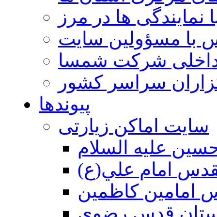
 نمایندگی ها در مرز
 با مسؤولین سایت
داخلی شرکت شمسا
گزاران سراسر کشور
پیوندها
سایت اماکن زیارتی
سين عليه السلام
قدس امام علي(ع)
 امامين كاظمين
ستان قدس رضوي