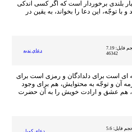
ار بلندى برخوردار است که اگر کسى اندکى
با توجّه، این دعا را بخواند، به یقین در
حجم فایل: 7.19 MB | دریافت ها:
دعاي ندبه
46342
ه اى است براى دلدادگان و رمزى است براى
مه آن و توجّه به محتوایش، هم براى وجود
ند، هم عشق و ارادت خویش را به آن حضرت
حجم فایل: 5.6 MB | دریافت ها:
دعاي كميل