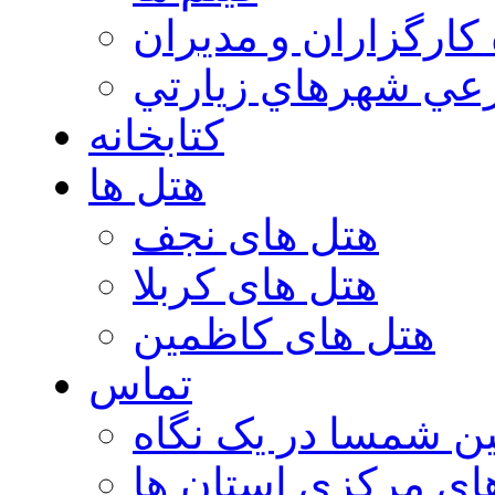
 كارگزاران و مديران
عي شهرهاي زيارتي
کتابخانه
هتل ها
هتل های نجف
هتل های کربلا
هتل های کاظمین
تماس
ن شمسا در یک نگاه
ای مرکزی استان ها