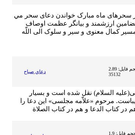
 سحرهاى ماه مبارک خواندن دعاى سحر مي
 مضامین ارزشمند و بیانگر عظمت اوصاف
سیر کمال معنوى و سیر و سلوک الى اللّه
حجم فایل: 2.89 MB | دریافت ها:
دعاي صباح
35132
لى(علیه السلام) نقل شده است و بسیار
باست. مرحوم «علاّمه مجلسى» این دعا را
حجم فایل: 1.9 MB | دریافت ها: