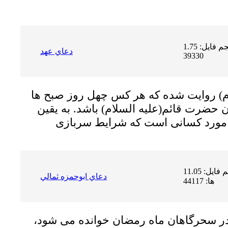
حجم فایل: 1.75 MB | دریافت ها:
دعاي عهد
39330
)
روایت شده که هر کس چهل روز صبح ها
ران حضرت قائم
(علیه السلام)
باشد. به یقین
حجم فایل: 11.05 MB | دریافت
دعاي ابوحمزه ثمالي
ها: 44117
در سحرگاهان ماه رمضان خوانده مى شود،