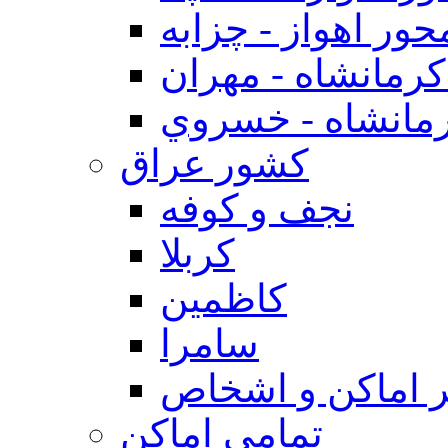
حور اهواز - چزابه
رمانشاه - مهران
مانشاه - خسروي
كشور عراق
نجف و كوفه
كربلا
كاظمين
سامرا
 اماكن و اشخاص
تمامی اماکن