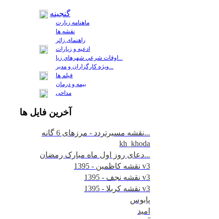
گنجینه
ماهنامه زیارت
نقشه ها
راهنمای زائر
ادعیه و زیارات
اوقات شرعي شهرهاي زيا...
ويژه كارگزاران و مدير...
فيلم ها
بیمه و درمان
مداحی
آخرين
فايل ها
نقشه مسیرتردد - مرزهای 6 گانه...
kh_khoda
دعای روز اول ماه مبارک رمضان...
نقشه کاظمین - 1395 v3
نقشه نجف - 1395 v3
نقشه کربلا - 1395 v3
پابوس
امید