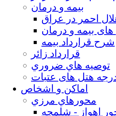
بيمه و درمان
ال احمر در عراق
های بیمه و درمان
شرح قرارداد بیمه
قرارداد زائر
توصيه هاي ضروري
درجه هتل های عتبات
اماکن و اشخاص
محورهاي مرزي
ر اهواز - شلمچه