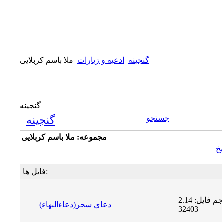
گنجینه
ادعیه و زیارات
ملا باسم کربلایی
گنجینه
جستجو
گنجینه
مجموعه: ملا باسم کربلایی
يخ
|
فایل ها:
حجم فایل: 2.14 MB | دریافت ها:
دعاي سحر(دعاءالبهاء)
32403