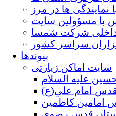
 نمایندگی ها در مرز
 با مسؤولین سایت
داخلی شرکت شمسا
گزاران سراسر کشور
پیوندها
سایت اماکن زیارتی
سين عليه السلام
قدس امام علي(ع)
 امامين كاظمين
ستان قدس رضوي