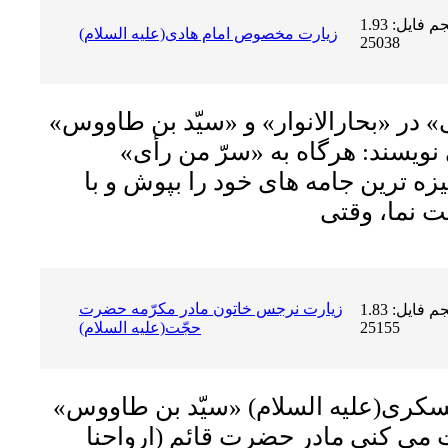
حجم فایل: 1.93 MB | دریافت ها:
زیارت مخصوص امام هادى(علیه السلام)
25038
 در «بحارالانوار» و «سیّد بن طاووس»
نویسند: هرگاه به «سرّ من رأى»
ه ترین جامه هاى خود را بپوش و با
زیارت نرجس خاتون مادر مکرّمه حضرت
حجم فایل: 1.83 MB | دریافت ها:
25155
حجّت(علیه السلام)
عسکرى(علیه السلام) «سیّد بن طاووس»
ت مى کنى مادر حضرت قائم (ارواحنا