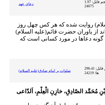
حجم فایل: 1.97 MB | دریافت ها:
دعاي عهد
24075
لام)
روایت شده که هر کس چهل روز
اند از یاوران حضرت قائم
(علیه السلام)
ین گونه دعاها در مورد کسانى است که
حجم فایل: 296.41 KB | دریافت
صلوات بر امام صادق(علیه السلام)
ها: 24219
 بْنِ مُحَمَّد الصّادِقِ، خازِنِ الْعِلْمِ، اَلدّاعى