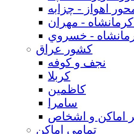
حور اهواز - چزابه
رمانشاه - مهران
مانشاه - خسروي
كشور عراق
نجف و كوفه
كربلا
كاظمين
سامرا
 اماكن و اشخاص
تمامی اماکن