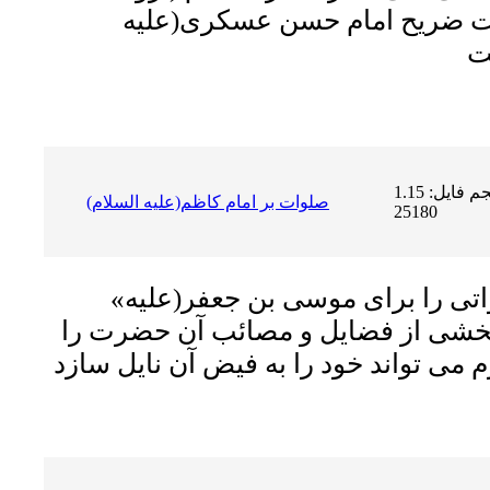
شت ضریح امام حسن عسکرى(علیه
حجم فایل: 1.15 MB | دریافت ها:
صلوات بر امام كاظم(علیه السلام)
25180
اتى را براى موسى بن جعفر
(علیه
بخشى از فضایل و مصائب آن حضرت را