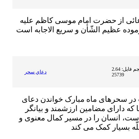
عائى از حضرت امام موسى كاظم عليه
حجم فایل: 2.64 MB | دریافت ها:
دعاي سحر
25739
در سحرهاى ماه مبارک خواندن دعاى
 که داراى مضامین ارزشمند و بیانگر
، انسان را در مسیر کمال معنوى و