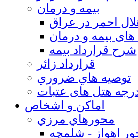
بيمه و درمان
ال احمر در عراق
های بیمه و درمان
شرح قرارداد بیمه
قرارداد زائر
توصيه هاي ضروري
درجه هتل های عتبات
اماکن و اشخاص
محورهاي مرزي
ر اهواز - شلمچه