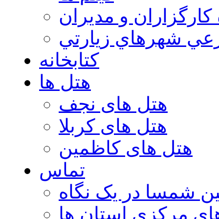
 كارگزاران و مديران
عي شهرهاي زيارتي
کتابخانه
هتل ها
هتل های نجف
هتل های کربلا
هتل های کاظمین
تماس
ن شمسا در یک نگاه
ای مرکزی استان ها