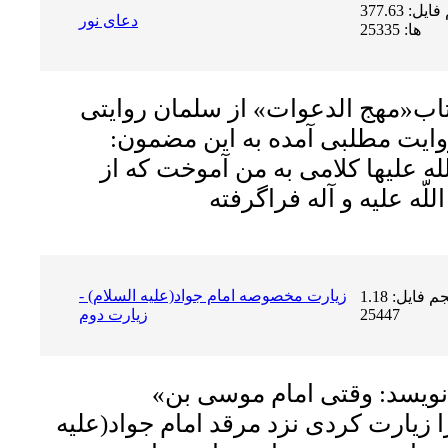
حجم فایل: 377.63 KB | دریافت
دعای نور
ها: 25335
اب«مهج الدعوات» از سلمان روايتى
روايت مطلبى آمده به اين مضمون:
 عليها كلامى به من آموخت كه از
زیارت مخصوصه امام جواد(علیه السلام) -
حجم فایل: 1.18 MB | دریافت ها:
25447
زيارت دوم
«سیّد بن طاووس» مى نویسد: وقتى امام موسى بن
ا زیارت کردى نزد مرقد امام جواد(علیه