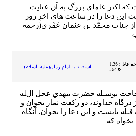
که اکثر علماى بزرگ به آن عنایت
 این دعا را در ساعت هاى آخرِ روز
از جناب محمّد بن عثمان عَمْرى
(رحمه
حجم فایل: 1.36 MB | دریافت ها:
استغاثه به امام زمان(علیه السلام)
26498
 حاجت بوسیله حضرت مهدي عجل الله
درگاه خداوند، دو رکعت نماز بخوان و
 قبله بایست و اين دعا را بخوان. آنگاه