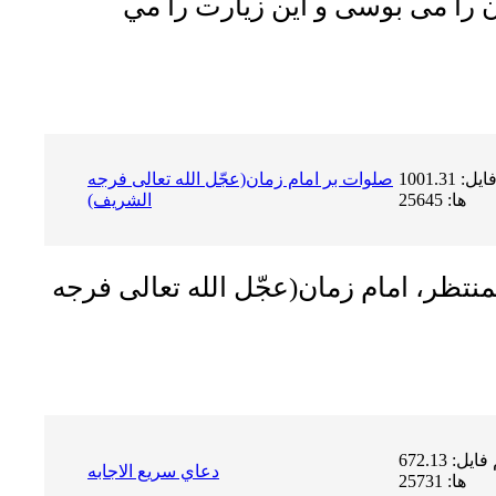
ن را مى بوسى و اين زيارت را مي
حجم فایل: 1001.31 KB | دریافت
صلوات بر امام زمان(عجّل الله تعالى فرجه
ها: 25645
الشریف)
منتظر، امام زمان(عجّل الله تعالى فرجه
حجم فایل: 672.13 KB | دریافت
دعاي سريع الاجابه
ها: 25731