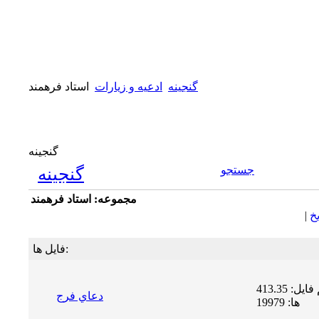
گنجینه
ادعیه و زیارات
استاد فرهمند
گنجینه
جستجو
گنجینه
مجموعه: استاد فرهمند
يخ
|
فایل ها:
حجم فایل: 413.35 KB | دریافت
دعاي فرج
ها: 19979