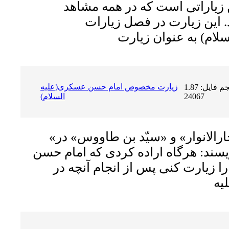
زیاراتى است که در همه مشاهد
. این زیارت در فصل زیارات
زیارت مخصوص امام حسن عسکرى(علیه
حجم فایل: 1.87 MB | دریافت ها:
24067
السلام)
«علاّمه مجلسى» در «بحارالانوار» و «سیّد بن طاووس» در
یسند: هرگاه اراده کردى که امام حسن
ا زیارت کنى پس از انجام آنچه در