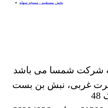
پخش مستقیم - مسجد سهله
به شرکت شمسا می باشد
نصرت غربی، نبش بن بست
48