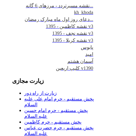
نقشه مسیرتردد - مرزهای 6 گانه...
kh_khoda
دعای روز اول ماه مبارک رمضان...
نقشه کاظمین - 1395 v3
نقشه نجف - 1395 v3
نقشه کربلا - 1395 v3
پابوس
امید
آسمان هشتم
کلیپ اربعین v1390
زیارت
مجازی
زیارت از راه دور
پخش مستقیم - حرم امام علی علیه
السلام
پخش مستقیم - حرم امام حسین
علیه السلام
پخش مستقیم - حرم کاظمین
پخش مستقیم - حرم حضرت عباس
علیه السلام