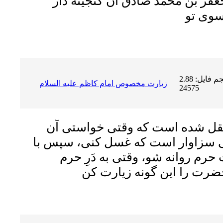
فر بن محمّد صادق آن گنجینه دار
سوى تو
حجم فایل: 2.88 MB | دریافت ها:
زيارت مخصوص امام كاظم عليه السلام
24575
قل شده است که وقتى خواستى آن
 سزاوار است که غسل کنى، سپس با
رم روانه شو، وقتى به دَرِ حرم