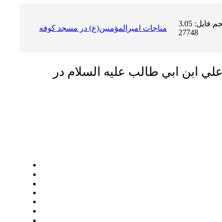
حجم فایل: 3.05 MB | دریافت ها:
مناجات اميرالمؤمنين(ع) در مسجد كوفه
27748
لي ابن ابي طالب عليه السلام در