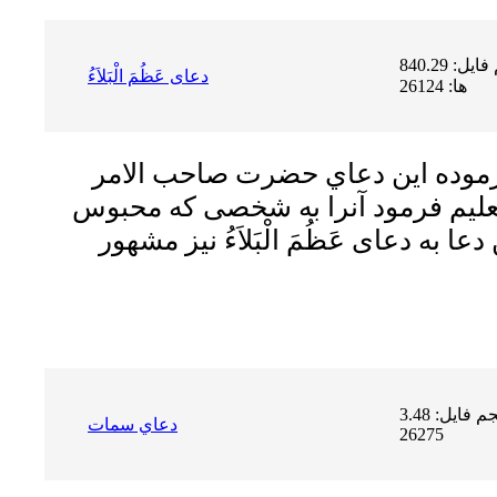
حجم فایل: 840.29 KB | دریافت
دعاى عَظُمَ الْبَلاَءُ
ها: 26124
فرموده اين دعاي حضرت صاحب الامر
عليم فرمود آنرا به شخصى كه محبوس
 به دعاى عَظُمَ الْبَلاَءُ نيز مشهور
حجم فایل: 3.48 MB | دریافت ها:
دعاي سمات
26275