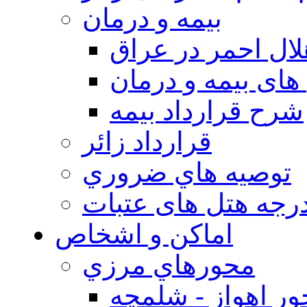
بيمه و درمان
ال احمر در عراق
های بیمه و درمان
شرح قرارداد بیمه
قرارداد زائر
توصيه هاي ضروري
درجه هتل های عتبات
اماکن و اشخاص
محورهاي مرزي
ر اهواز - شلمچه