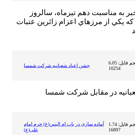
 به مناسبت دهم تیرماه، سالروز
ه يكي از مرزهاي اعزام زائرين عتبات
حجم فایل: 6.05 MB | دریافت ها:
جشن اعیاد شعبانیه شرکت شمسا
10254
بانیه در مقابل شرکت شمسا
آماده سازی در باب ام البنین(ع) حرم امام
حجم فایل: 1.74 MB | دریافت ها:
16897
علی(ع)