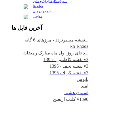
ويژه كارگزاران و مدير...
فيلم ها
بیمه و درمان
مداحی
آخرين
فايل ها
نقشه مسیرتردد - مرزهای 6 گانه...
kh_khoda
دعای روز اول ماه مبارک رمضان...
نقشه کاظمین - 1395 v3
نقشه نجف - 1395 v3
نقشه کربلا - 1395 v3
پابوس
امید
آسمان هشتم
کلیپ اربعین v1390