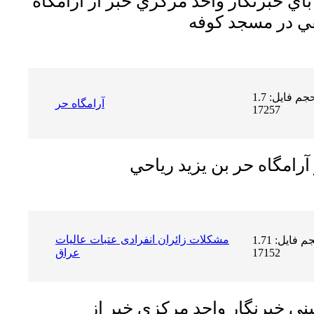
 خبرنگار واحد مركزي خبر از آرامگاه
قفي در مسجد كوفه
حجم فایل: 1.7 MB | دریافت ها:
آرامگاه حر
17257
رامگاه حر بن يزيد رياحي
مشکلات زائران انفرادی عتبات عالیات
حجم فایل: 1.71 MB | دریافت ها:
17152
عراق
ي خبرنگار واحد مركزي خبر از