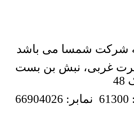
به شرکت شمسا می باشد
نصرت غربی، نبش بن بست
48