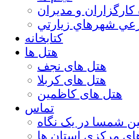
 كارگزاران و مديران
عي شهرهاي زيارتي
کتابخانه
هتل ها
هتل های نجف
هتل های کربلا
هتل های کاظمین
تماس
ن شمسا در یک نگاه
ای مرکزی استان ها