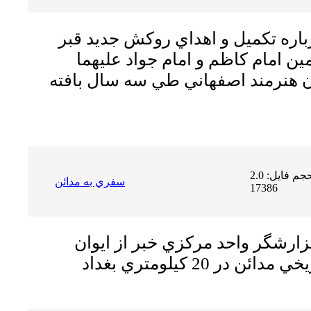
اره تكميل و اهداي روكش جديد قبر
ن امام كاظم و امام جواد عليهما
ن هنرمند اصفهاني طي سه سال بافته
حجم فایل: 2.0 MB | دریافت ها:
سفري به مدائن
17386
ارشگر واحد مركزي خبر از ايوان
در 20 كيلومتري بغداد