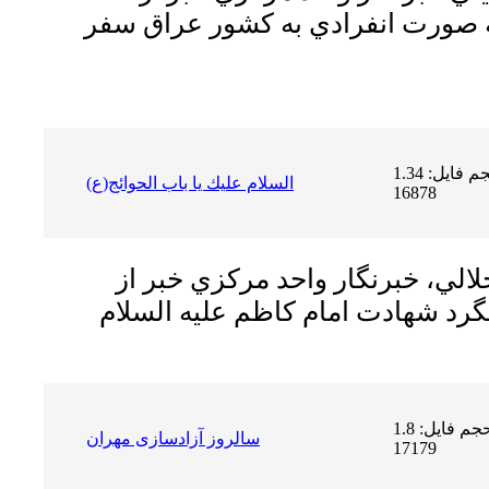
ه صورت انفرادي به كشور عراق سفر
حجم فایل: 1.34 MB | دریافت ها:
السلام عليك يا باب الحوائج(ع)
16878
لي، خبرنگار واحد مركزي خبر از
گرد شهادت امام كاظم عليه السلام
حجم فایل: 1.8 MB | دریافت ها:
سالروز آزادسازی مهران
17179