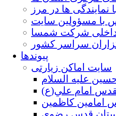
 نمایندگی ها در مرز
 با مسؤولین سایت
داخلی شرکت شمسا
گزاران سراسر کشور
پیوندها
سایت اماکن زیارتی
سين عليه السلام
قدس امام علي(ع)
 امامين كاظمين
ستان قدس رضوي