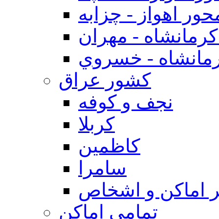
حور اهواز - چزابه
رمانشاه - مهران
مانشاه - خسروي
كشور عراق
نجف و كوفه
كربلا
كاظمين
سامرا
 اماكن و اشخاص
تمامی اماکن