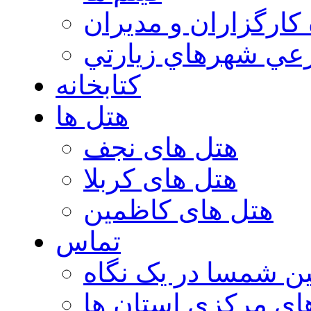
 كارگزاران و مديران
عي شهرهاي زيارتي
کتابخانه
هتل ها
هتل های نجف
هتل های کربلا
هتل های کاظمین
تماس
ن شمسا در یک نگاه
ای مرکزی استان ها