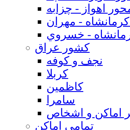
حور اهواز - چزابه
رمانشاه - مهران
مانشاه - خسروي
كشور عراق
نجف و كوفه
كربلا
كاظمين
سامرا
 اماكن و اشخاص
تمامی اماکن