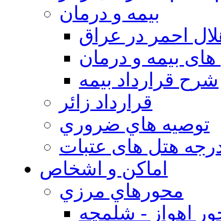
بيمه و درمان
ال احمر در عراق
های بیمه و درمان
شرح قرارداد بیمه
قرارداد زائر
توصيه هاي ضروري
درجه هتل های عتبات
اماکن و اشخاص
محورهاي مرزي
ر اهواز - شلمچه