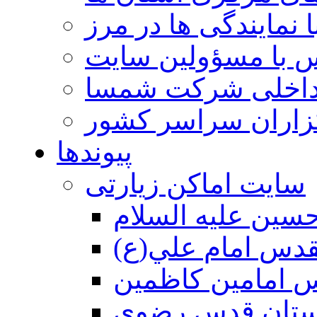
 نمایندگی ها در مرز
 با مسؤولین سایت
داخلی شرکت شمسا
گزاران سراسر کشور
پیوندها
سایت اماکن زیارتی
سين عليه السلام
قدس امام علي(ع)
 امامين كاظمين
ستان قدس رضوي