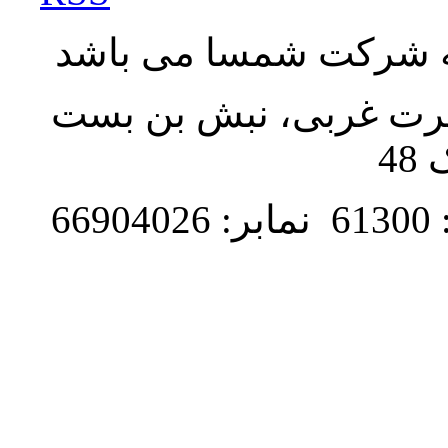
به شرکت شمسا می باشد
نصرت غربی، نبش بن بست
48