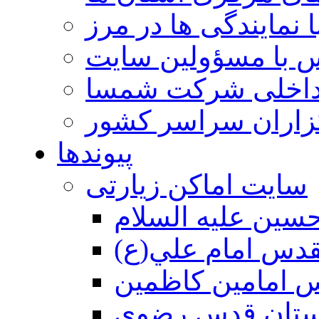
 نمایندگی ها در مرز
 با مسؤولین سایت
داخلی شرکت شمسا
گزاران سراسر کشور
پیوندها
سایت اماکن زیارتی
سين عليه السلام
قدس امام علي(ع)
 امامين كاظمين
ستان قدس رضوي