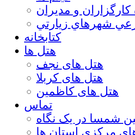
 كارگزاران و مديران
عي شهرهاي زيارتي
کتابخانه
هتل ها
هتل های نجف
هتل های کربلا
هتل های کاظمین
تماس
ن شمسا در یک نگاه
ای مرکزی استان ها