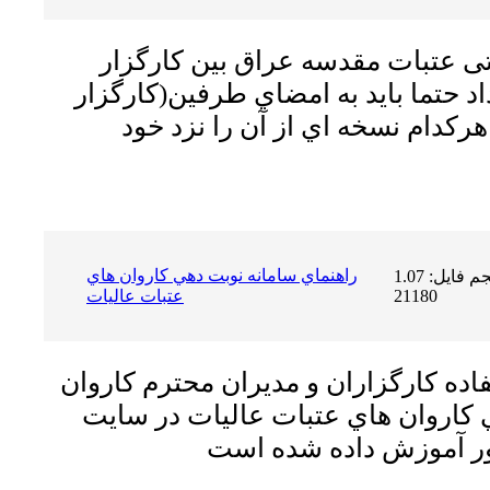
تی عتبات مقدسه عراق بین کارگزار
اد حتما بايد به امضاي طرفين(كارگزار
هركدام نسخه اي از آن را نزد خود
راهنماي سامانه نوبت دهي كاروان هاي
حجم فایل: 1.07 MB | دریافت ها:
21180
عتبات عاليات
اده كارگزاران و مديران محترم كاروان
ي كاروان هاي عتبات عاليات در سايت