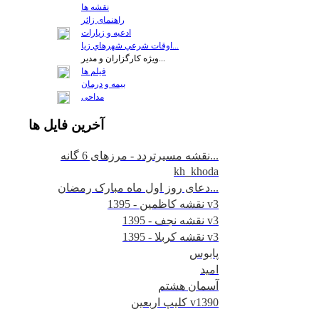
نقشه ها
راهنمای زائر
ادعیه و زیارات
اوقات شرعي شهرهاي زيا...
ويژه كارگزاران و مدير...
فيلم ها
بیمه و درمان
مداحی
آخرين
فايل ها
نقشه مسیرتردد - مرزهای 6 گانه...
kh_khoda
دعای روز اول ماه مبارک رمضان...
نقشه کاظمین - 1395 v3
نقشه نجف - 1395 v3
نقشه کربلا - 1395 v3
پابوس
امید
آسمان هشتم
کلیپ اربعین v1390