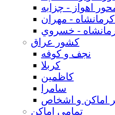
حور اهواز - چزابه
رمانشاه - مهران
مانشاه - خسروي
كشور عراق
نجف و كوفه
كربلا
كاظمين
سامرا
 اماكن و اشخاص
تمامی اماکن