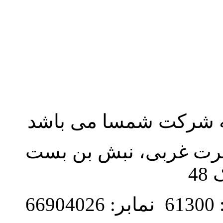
به شرکت شمسا می باشد
نصرت غربی، نبش بن بست
48