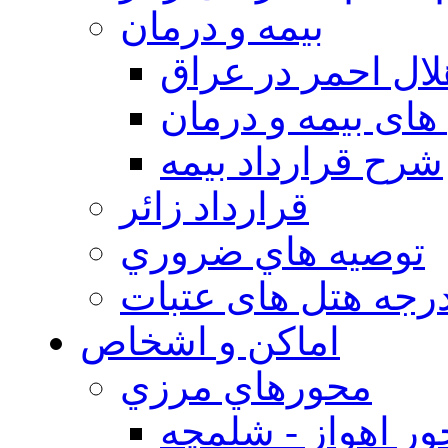
بيمه و درمان
ال احمر در عراق
های بیمه و درمان
شرح قرارداد بیمه
قرارداد زائر
توصيه هاي ضروري
درجه هتل های عتبات
اماکن و اشخاص
محورهاي مرزي
ر اهواز - شلمچه