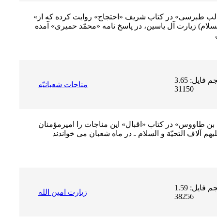
«شیخ جلیل، احمد بن على بن ابى طالب طبرسى» در کتاب شریف «احتجاج» روایت کرده که از
ام) زیارت آل ياسين، در پاسخ نامه «محمّد حمیرى» آمده
حجم فایل: 3.65 MB | دریافت ها:
مناجات شعبانیّه
31150
 بن طاووس» در کتاب «اقبال» این مناجات را امیرمؤمنان
حجم فایل: 1.59 MB | دریافت ها:
زيارت امين الله
38256