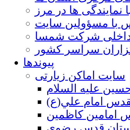
 نمایندگی ها در مرز
 با مسؤولین سایت
داخلی شرکت شمسا
گزاران سراسر کشور
پیوندها
سایت اماکن زیارتی
سين عليه السلام
قدس امام علي(ع)
 امامين كاظمين
ستان قدس رضوي