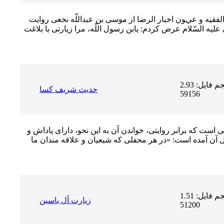
فقيه و عيون اخبار الرضا از موسى بن عبداللّه نخعى روايت
 السّلام عرض كردم: يابن رسول اللّه، مرا زيارتى با بلاغت
حجم فایل: 2.93 MB | دریافت ها:
حدیث شریف کسا
59156
ست که برابر روایتى، خواندن آن به این نحو، داراى پاداش و
یل آن آمده است: «در هر محفلى که شیعیان و علاقه مندان ما
حجم فایل: 1.51 MB | دریافت ها:
زيارت آل ياسين
51200