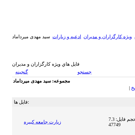
ويژه كارگزاران و مديران
ادعیه و زیارات
سید مهدی میرداماد
فايل هاي ويژه كارگزاران و مديران
جستجو
گنجینه
مجموعه: سید مهدی میرداماد
يخ
|
فایل ها:
حجم فایل: 7.3 MB | دریافت ها:
زیارت جامعه کبیره
47749