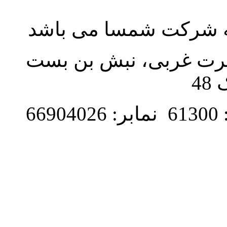
به شرکت شمسا می باشد
نصرت غربی، نبش بن بست
48