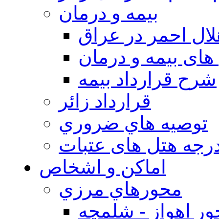
بيمه و درمان
ال احمر در عراق
های بیمه و درمان
شرح قرارداد بیمه
قرارداد زائر
توصيه هاي ضروري
درجه هتل های عتبات
اماکن و اشخاص
محورهاي مرزي
ر اهواز - شلمچه