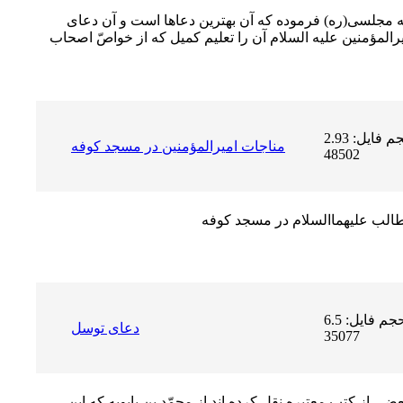
ه مجلسى(ره) فرموده كه آن بهترين دعاها است و آن دعاى
مؤمنين عليه السلام آن را تعليم كميل كه از خواصّ اصحاب
حجم فایل: 2.93 MB | دریافت ها:
مناجات اميرالمؤمنين در مسجد كوفه
48502
طالب عليهماالسلام در مسجد كوفه
حجم فایل: 6.5 MB | دریافت ها:
دعاى توسل
35077
ى از كتب معتبره نقل كرده اند از محمّد بن بابويه كه اين