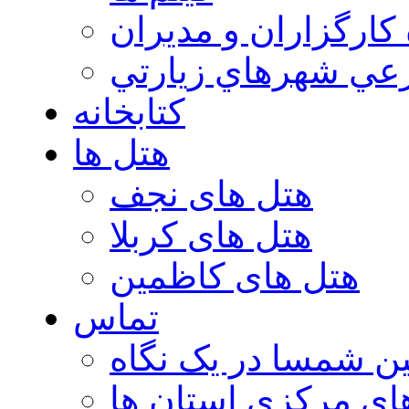
 كارگزاران و مديران
عي شهرهاي زيارتي
کتابخانه
هتل ها
هتل های نجف
هتل های کربلا
هتل های کاظمین
تماس
ن شمسا در یک نگاه
ای مرکزی استان ها