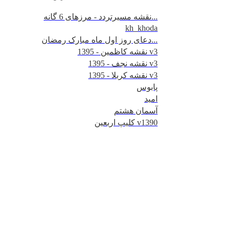
نقشه مسیرتردد - مرزهای 6 گانه...
kh_khoda
دعای روز اول ماه مبارک رمضان...
نقشه کاظمین - 1395 v3
نقشه نجف - 1395 v3
نقشه کربلا - 1395 v3
پابوس
امید
آسمان هشتم
کلیپ اربعین v1390