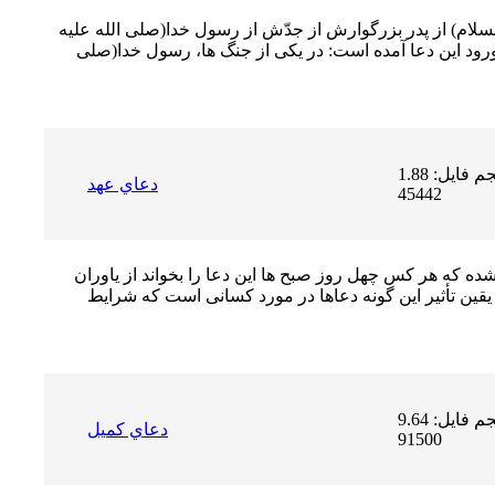
 السلام) از پدر بزرگوارش از جدّش از رسول خدا(صلى الله علیه
رود این دعا آمده است: در یکى از جنگ ها، رسول خدا(صلى
حجم فایل: 1.88 MB | دریافت ها:
دعاي عهد
45442
ه که هر کس چهل روز صبح ها این دعا را بخواند از یاوران
یقین تأثیر این گونه دعاها در مورد کسانى است که شرایط
حجم فایل: 9.64 MB | دریافت ها:
دعاي كميل
91500