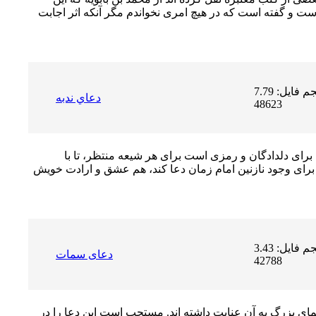
است و گفته است كه در هيچ امرى نخواندم مگر آنكه اثر اجابت
حجم فایل: 7.79 MB | دریافت ها:
دعاي ندبه
48623
راى دلدادگان و رمزى است براى هر شیعه منتظر، تا با
براى وجود نازنین امام زمان دعا کند، هم عشق و ارادت خویش
حجم فایل: 3.43 MB | دریافت ها:
دعای سمات
42788
اى بزرگ به آن عنایت داشته اند. مستحب است این دعا را در