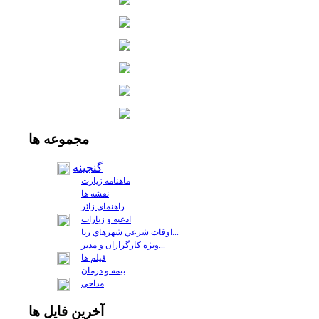
مجموعه
ها
گنجینه
ماهنامه زیارت
نقشه ها
راهنمای زائر
ادعیه و زیارات
اوقات شرعي شهرهاي زيا...
ويژه كارگزاران و مدير...
فيلم ها
بیمه و درمان
مداحی
آخرين
فايل ها