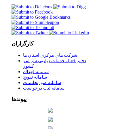
کارگزاران
شركت هاي مركزي استان ها
دفاتر فعال خدمات زیارتی سراسر
كشور
سامانه فهداك
سامانه تفويج
سامانه صورتجلسات
سامانه ثبت درخواست
پیوندها