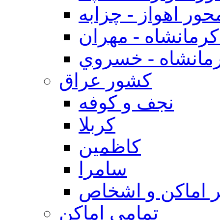
حور اهواز - چزابه
رمانشاه - مهران
مانشاه - خسروي
كشور عراق
نجف و كوفه
كربلا
كاظمين
سامرا
 اماكن و اشخاص
تمامی اماکن