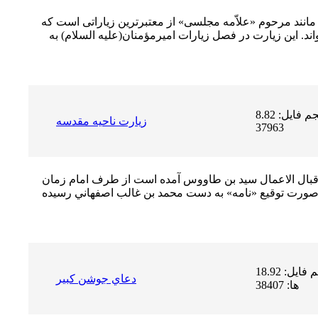
 مانند مرحوم «علاّمه مجلسى» از معتبرترین زیاراتى است که
د. این زیارت در فصل زیارات امیرمؤمنان(علیه السلام) به
حجم فایل: 8.82 MB | دریافت ها:
زیارت ناحیه مقدسه
37963
ر اقبال الاعمال سيد بن طاووس آمده است از طرف امام زمان
 صورت توقيع «نامه» به دست محمد بن غالب اصفهاني رسیده
حجم فایل: 18.92 MB | دریافت
دعاي جوشن كبير
ها: 38407