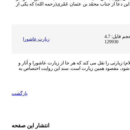
ین دعا از جناب محمّد بن عثمان عَمْرى
(رحمه الله)
که یکى از
حجم فایل: 4.7 MB | دریافت ها:
زيارت عاشورا
129930
م) زیارتى را نقل مى کند که هر جا از زیارت عاشورا و آثار و
 شود، مقصود همین زیارت است. سند این روایت اختصاص به
بازگشت
انتشار
این صفحه