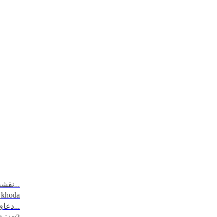
نقشه مسیرتردد - مرزهای 6 گانه...
_khoda
دعای روز اول ماه مبارک رمضان...