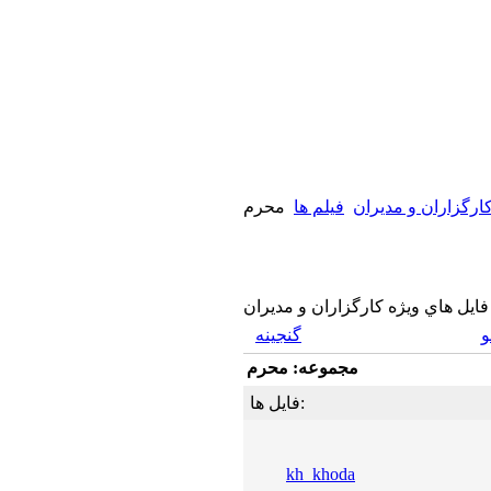
كارگزاران و مديران
فيلم ها
محرم
فايل هاي ويژه كارگزاران و مديران
گنجینه
مجموعه: محرم
فایل ها:
kh_khoda