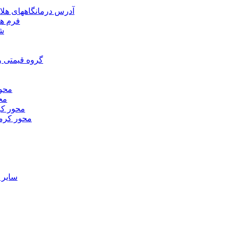
آدرس درمانگاههای هلا
فرم ها
شر
گروه قیمتی و
محور
محو
محور كر
محور كرم
ساير 