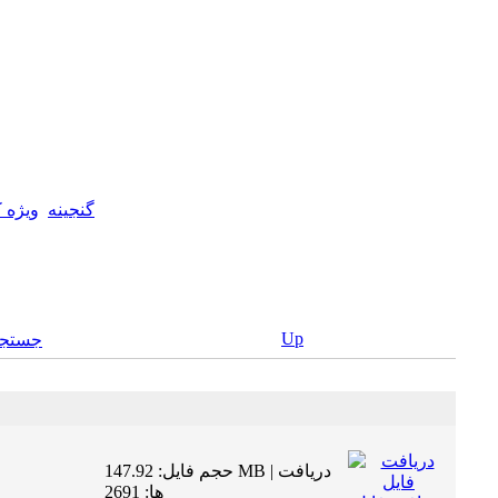
گنجینه
ويژه 
Up
جستجو
حجم فایل: 147.92 MB | دریافت
ها: 2691