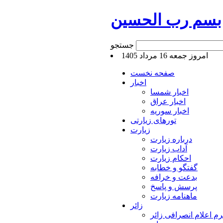
بسم رب الحسین
جستجو
امروز جمعه 16 مرداد 1405
صفحه نخست
اخبار
اخبار شمسا
اخبار عراق
اخبار سوریه
تورهای زیارتی
زیارت
درباره زیارت
آداب زیارت
احکام زیارت
گفتگو و خطابه
بدعت و خرافه
پرسش و پاسخ
ماهنامه زیارت
زائر
م اعلام انصرافی زائر