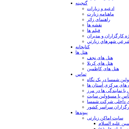
گنجینه
ادعیه و زیارات
ماهنامه زیارت
راهنمای زائر
نقشه ها
فیلم ها
ه كارگزاران و مديران
شرعي شهرهاي زيارتي
کتابخانه
هتل ها
هتل های نجف
هتل های کربلا
هتل های کاظمین
تماس
لین شمسا در یک نگاه
های مرکزی استان ها
با نمایندگی ها در مرز
اس با مسؤولین سایت
ی داخلی شرکت شمسا
ارگزاران سراسر کشور
پیوندها
سایت اماکن زیارتی
ن عليه السلام
س امام علي(ع)