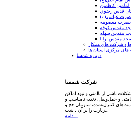
امامين كاظمين
ان قدس رضوي
ضرت عباس (ع)
 حضرت معصومه
د مقدس كوفه
د مقدس سهله
جد مقدس براثا
ا و شرکت های همکار
ای مرکزی استان ها
درباره شمسا
شرکت
شمسا
كلات ناشی از ناامنی و نبود اماكن
امتی و حمل‌ونقل، تغذیه‌ نامناسب و
مت‌های كنترل‌نشده، سازمان حج و
زیارت را بر آن داشت...
ادامه...