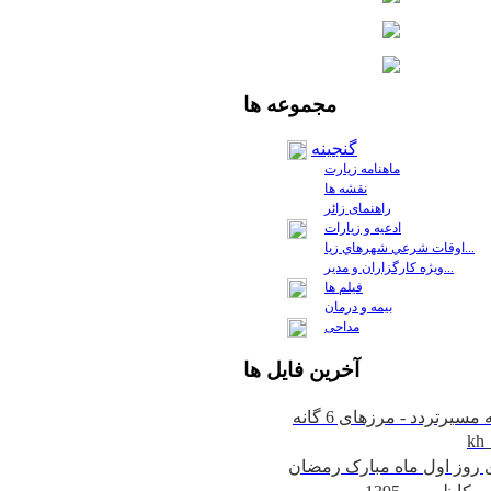
مجموعه
ها
گنجینه
ماهنامه زیارت
نقشه ها
راهنمای زائر
ادعیه و زیارات
اوقات شرعي شهرهاي زيا...
ويژه كارگزاران و مدير...
فيلم ها
بیمه و درمان
مداحی
آخرين
فايل ها
kh