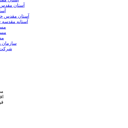
آستان مقدس 
آست
آستان مقدس ح
آستانه مقدسه
مسج
مسج
مس
سازمان ه
شرکت ه
مش
اق
قی