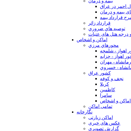
بيمه و درمان
ل احمر در عراق
ی بیمه و درمان
ح قرارداد بیمه
قرارداد زائر
توصيه هاي ضروري
 درجه هتل های عتبات
اماکن و اشخاص
محورهاي مرزي
 اهواز - شلمچه
ر اهواز - چزابه
مانشاه - مهران
انشاه - خسروي
كشور عراق
نجف و كوفه
كربلا
كاظمين
سامرا
اماكن و اشخاص
تمامی اماکن
نگارخانه
اماکن زیارتی
عکس های خبری
گزارش تصویری