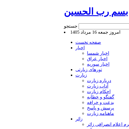
بسم رب الحسین
جستجو
امروز جمعه 16 مرداد 1405
صفحه نخست
اخبار
اخبار شمسا
اخبار عراق
اخبار سوریه
تورهای زیارتی
زیارت
درباره زیارت
آداب زیارت
احکام زیارت
گفتگو و خطابه
بدعت و خرافه
پرسش و پاسخ
ماهنامه زیارت
زائر
م اعلام انصرافی زائر