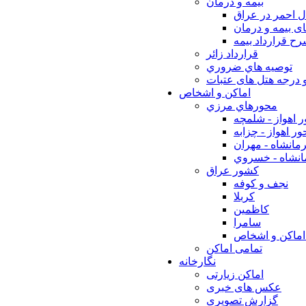
بيمه و درمان
ل احمر در عراق
ی بیمه و درمان
ح قرارداد بیمه
قرارداد زائر
توصيه هاي ضروري
 درجه هتل های عتبات
اماکن و اشخاص
محورهاي مرزي
 اهواز - شلمچه
ر اهواز - چزابه
مانشاه - مهران
انشاه - خسروي
كشور عراق
نجف و كوفه
كربلا
كاظمين
سامرا
اماكن و اشخاص
تمامی اماکن
نگارخانه
اماکن زیارتی
عکس های خبری
گزارش تصویری