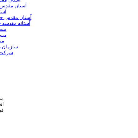
آستان مقدس 
آست
آستان مقدس ح
آستانه مقدسه
مسج
مسج
مس
سازمان ه
شرکت ه
مش
اق
قی