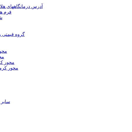
آدرس درمانگاههای هلا
فرم ها
شر
گروه قیمتی و
محور
محو
محور كر
محور كرم
ساير 