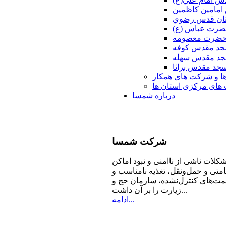
امامين كاظمين
ان قدس رضوي
ضرت عباس (ع)
 حضرت معصومه
د مقدس كوفه
د مقدس سهله
جد مقدس براثا
ا و شرکت های همکار
ای مرکزی استان ها
درباره شمسا
شرکت
شمسا
كلات ناشی از ناامنی و نبود اماكن
امتی و حمل‌ونقل، تغذیه‌ نامناسب و
مت‌های كنترل‌نشده، سازمان حج و
زیارت را بر آن داشت...
ادامه...