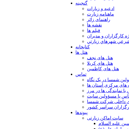
گنجینه
ادعیه و زیارات
ماهنامه زیارت
راهنمای زائر
نقشه ها
فیلم ها
ه كارگزاران و مديران
شرعي شهرهاي زيارتي
کتابخانه
هتل ها
هتل های نجف
هتل های کربلا
هتل های کاظمین
تماس
لین شمسا در یک نگاه
های مرکزی استان ها
با نمایندگی ها در مرز
اس با مسؤولین سایت
ی داخلی شرکت شمسا
ارگزاران سراسر کشور
پیوندها
سایت اماکن زیارتی
ن عليه السلام
س امام علي(ع)