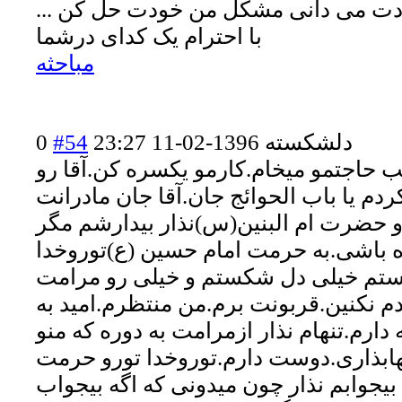
دت می دانی مشکل من خودت حل کن ...
با احترام یک کدای درشما
مباحثه
دلشکسته
1396-02-11 23:27
#54
0
 حاجتمو میخام.کارمو یکسره کن.آقا رو
م یا باب الحوائج جان.آقا جان مادرانت
ضرت ام البنین(س)نذار بیدارشم مگر
ه باشی.به حرمت امام حسین (ع)توروخدا
خستم خیلی دل شکستم و خیلی رو مرامت
م نکنین.قربونت برم.من منتظرم.امید به
دارم.تنهام نذار ازمرامت به دوره که منو
هابذاری.دوست دارم.توروخدا تورو حرمت
بیجوابم نذار چون میدونی که اگه بیجواب