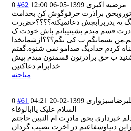
مرضیه اکبری
1399-05-06 12:00
#62
0
وروبحق براذرت حرفوگوش کن بخدامث
مگ یه پدربرابچش دعانمیکنه؟؟؟؟حض
رت
درت قسم میدم پشیتیبانم باش خودت ک
م.من بشمانگم ب کی بگم؟؟؟ازشمابخدا
ناه کردم خدادیگ صدامو نمی شنوه.گفتم
نید ب حق برادرتون قسمتون میدم پیش
خدابرام دعاکنین
مباحثه
یرضاسبزواری
1399-02-20 04:21
#61
0
السلام علیک یاابالوفاء
لم خبرداری بحق مادرت ام النبین حاجتم
راین دنیاوشفاعتم در آخرت نصیب گردان