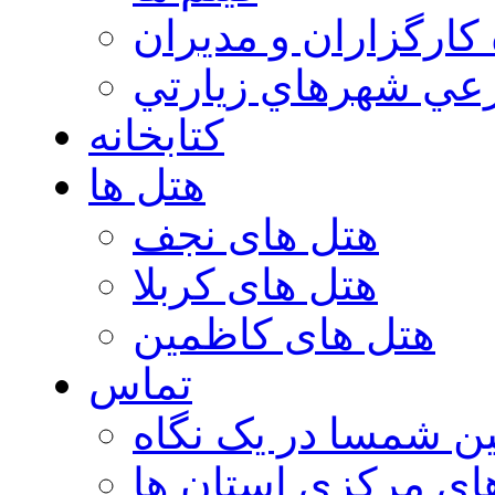
 كارگزاران و مديران
عي شهرهاي زيارتي
کتابخانه
هتل ها
هتل های نجف
هتل های کربلا
هتل های کاظمین
تماس
ن شمسا در یک نگاه
ای مرکزی استان ها