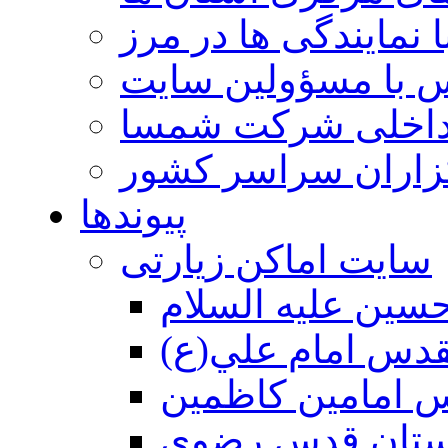
 نمایندگی ها در مرز
 با مسؤولین سایت
داخلی شرکت شمسا
گزاران سراسر کشور
پیوندها
سایت اماکن زیارتی
سين عليه السلام
قدس امام علي(ع)
 امامين كاظمين
ستان قدس رضوي