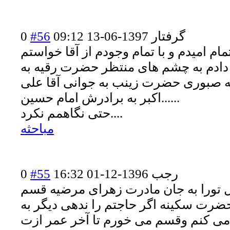
گرفتار
1397-06-13 09:12
#56
0
مام امیدم و با تمام وجودم از آقا خواستم
ادم به چشم های منتظر حضرت رقیه به
 صبوری حضرت زینب به جوانی آقا علی
اکبر به برادرش امام حسین......
حتی نگاهمم نکرد....
مباحثه
رجب
1396-12-01 16:32
#55
0
ل تورا به جان مادرت زهرای مرضیه قسم
 حضرت سکینه اگر حاجتم را ندهی دیگر به
 می کنم وقسم می خورم تا آخر عمر ازت