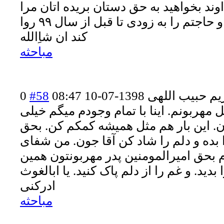
داوند بخواهید به حق دستان بریده اتان مرا
دست خالی برنگرداند و حاجتم را به زودی تا قبل از سال ۹۹ روا
کند ان شاِالله
مباحثه
یم حبیب اللهی
1398-07-10 08:47
#58
0
هربونم. اینا با تمام وجودم میگم خیلی
. این بار هم مثل همیشه کمکم کن. بحق
بده و دلم را شاد کن آقا جون. من شفای
ام بحق امیرالمومنین پدر مهربونتون همین
بدید. و غم را از دلم پاک کنید. یا ابالغوث
ادرکنی
مباحثه