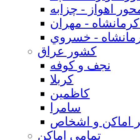
حور اهواز - چزابه
رمانشاه - مهران
مانشاه - خسروي
كشور عراق
نجف و كوفه
كربلا
كاظمين
سامرا
 اماكن و اشخاص
تمامی اماکن