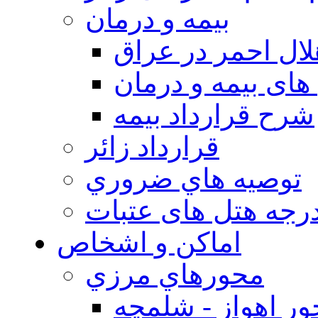
بيمه و درمان
ال احمر در عراق
های بیمه و درمان
شرح قرارداد بیمه
قرارداد زائر
توصيه هاي ضروري
درجه هتل های عتبات
اماکن و اشخاص
محورهاي مرزي
ر اهواز - شلمچه