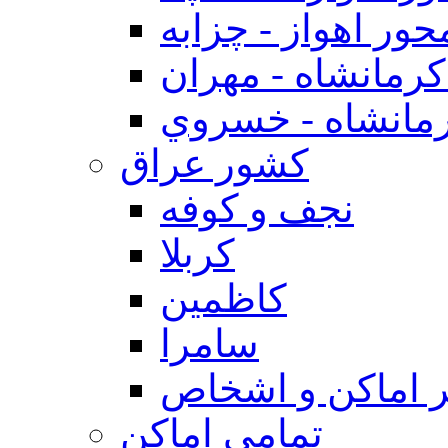
حور اهواز - چزابه
رمانشاه - مهران
مانشاه - خسروي
كشور عراق
نجف و كوفه
كربلا
كاظمين
سامرا
 اماكن و اشخاص
تمامی اماکن