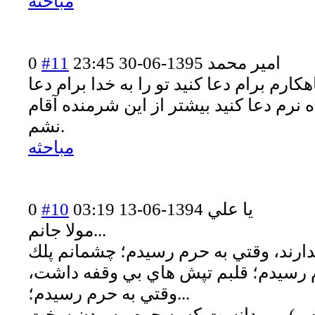
مباحثه
امیر محمد
1395-06-30 23:45
#11
0
ارم برام دعا کنید تو را به خدا برام دعا
 نرم دعا کنید بیشتر از این شرمنده آقام
نشم.
مباحثه
يا علي
1394-06-13 03:19
#10
0
مولا جانم...
ندارند، وقتي به حرم رسيدم؛ چشمانم پلك
م رسيدم؛ قلبم تپش هاي بي وقفه داشت،
وقتي به حرم رسيدم؛...
س) مي دانست كه به حرم رسيدن سخت