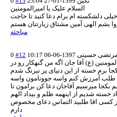
نگین
1399-01-27 23:04
#13
0
السلام علیک یا امیرالمومنین
خیلی دلشکسته ام برام دعا کنید تا حاجت
وا بشم الهی آمین مشتاق زیارتتان هستم
مباحثه
رتضی حسینی
1397-06-06 10:17
#12
0
لمومنین (ع) آقا جان اگه من گنهکار رو در
ا برم خسته از این دنیای پر نیرنگ شدم
 طلب آمرزش کنم واسه جوونامون واسه
یم بکجا میرسیم آقاجان دعا کن برامون تا
 خسته شدیم از اینهمه ظلم و بیداد الهم
ر کسی اقا طلبید التماس دعای مخصوص
دارم