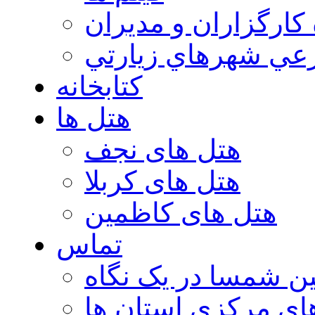
 كارگزاران و مديران
عي شهرهاي زيارتي
کتابخانه
هتل ها
هتل های نجف
هتل های کربلا
هتل های کاظمین
تماس
ن شمسا در یک نگاه
ای مرکزی استان ها