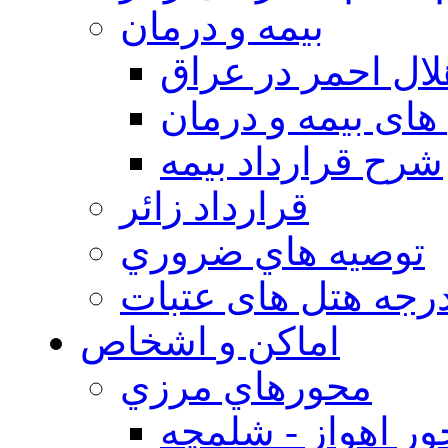
بيمه و درمان
ال احمر در عراق
های بیمه و درمان
شرح قرارداد بیمه
قرارداد زائر
توصيه هاي ضروري
درجه هتل های عتبات
اماکن و اشخاص
محورهاي مرزي
ر اهواز - شلمچه