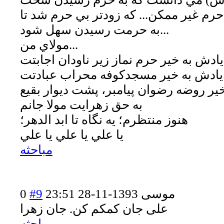
م غير ممكن... كه زودتر بي حرم شد تا
به حرمت رسيدن سهل شود...
مولاي من...
..
ت...
به حق زهرايت مولا جانم
هنوز منتظرم؛ يه نگاه تا ابد الدهر؛
يا علي يا علي يا علي
مباحثه
موسی
1393-11-28 23:51
#9
0
علی جان کمکم کن. جان زهرا
مباحثه