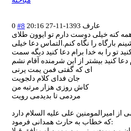
عارف
1393-11-27 20:16
#8
0
مه کنه خیلی دوست دارم تو ایوون طلای
نم بارگاه را نگاه کنم.التماس دعا خیلی
نید تو را به خدا برام دعا کنید دیگه سمت
ای که گفتی فمن یمت یرنی
جان فدای کلام دلجویت
کاش روزی هزار مرتبه من
مردمی تا بدیدمی رویت
می از امیرالمومنین علی علیه السلام دارد
که خطاب به حارث همدانی فرمود:
ان من یمت یرنی من مومن او منافق قبلا