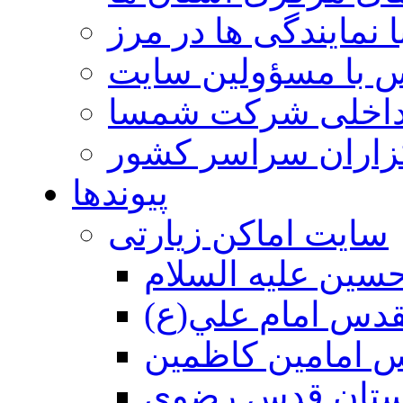
 نمایندگی ها در مرز
 با مسؤولین سایت
داخلی شرکت شمسا
گزاران سراسر کشور
پیوندها
سایت اماکن زیارتی
سين عليه السلام
قدس امام علي(ع)
 امامين كاظمين
ستان قدس رضوي