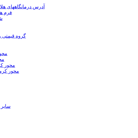
آدرس درمانگاههای هلا
فرم ها
شر
گروه قیمتی و
محور
محو
محور كر
محور كرم
ساير 