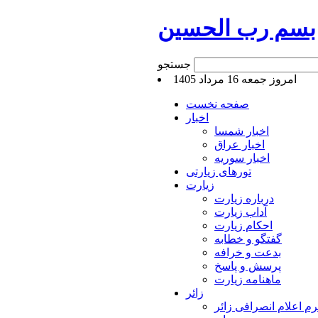
بسم رب الحسین
جستجو
امروز جمعه 16 مرداد 1405
صفحه نخست
اخبار
اخبار شمسا
اخبار عراق
اخبار سوریه
تورهای زیارتی
زیارت
درباره زیارت
آداب زیارت
احکام زیارت
گفتگو و خطابه
بدعت و خرافه
پرسش و پاسخ
ماهنامه زیارت
زائر
م اعلام انصرافی زائر