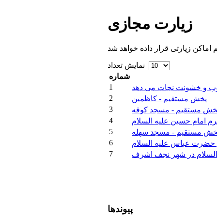
زیارت
مجازی
نمایش تعداد
شماره
1
شوب و خشونت نجات می دهد
2
پخش مستقیم - کاظمین
3
خش مستقیم - مسجد کوفه
4
م امام حسین علیه السلام
5
خش مستقیم - مسجد سهله
6
حضرت عباس علیه السلام
7
السلام در شهر نجف اشرف
پیوندها