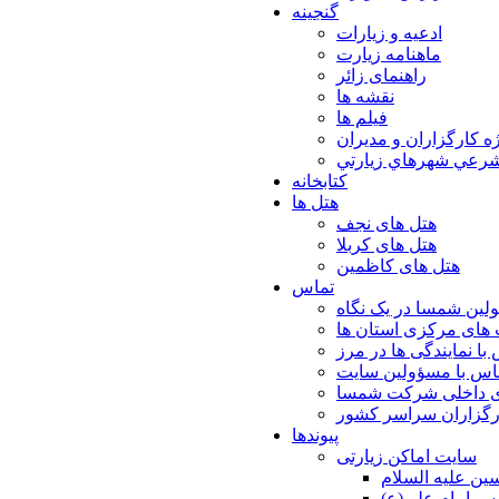
گنجینه
ادعیه و زیارات
ماهنامه زیارت
راهنمای زائر
نقشه ها
فیلم ها
ه كارگزاران و مديران
شرعي شهرهاي زيارتي
کتابخانه
هتل ها
هتل های نجف
هتل های کربلا
هتل های کاظمین
تماس
لین شمسا در یک نگاه
های مرکزی استان ها
با نمایندگی ها در مرز
اس با مسؤولین سایت
ی داخلی شرکت شمسا
ارگزاران سراسر کشور
پیوندها
سایت اماکن زیارتی
ن عليه السلام
س امام علي(ع)