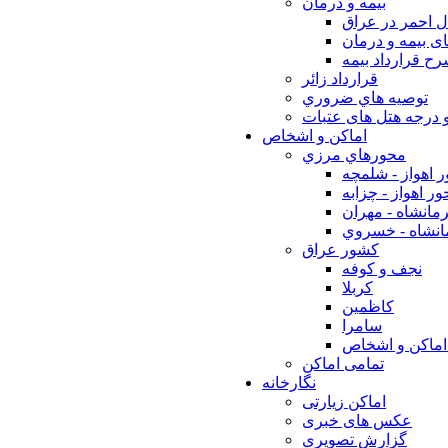
بيمه و درمان
ل احمر در عراق
ی بیمه و درمان
ح قرارداد بیمه
قرارداد زائر
توصيه هاي ضروري
 درجه هتل های عتبات
اماکن و اشخاص
محورهاي مرزي
 اهواز - شلمچه
ر اهواز - چزابه
مانشاه - مهران
انشاه - خسروي
كشور عراق
نجف و كوفه
كربلا
كاظمين
سامرا
اماكن و اشخاص
تمامی اماکن
نگارخانه
اماکن زیارتی
عکس های خبری
گزارش تصویری