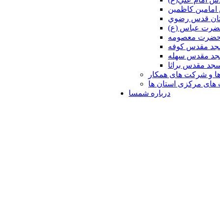
امامين كاظمين
ان قدس رضوي
ضرت عباس (ع)
 حضرت معصومه
د مقدس كوفه
د مقدس سهله
جد مقدس براثا
ا و شرکت های همکار
ای مرکزی استان ها
درباره شمسا