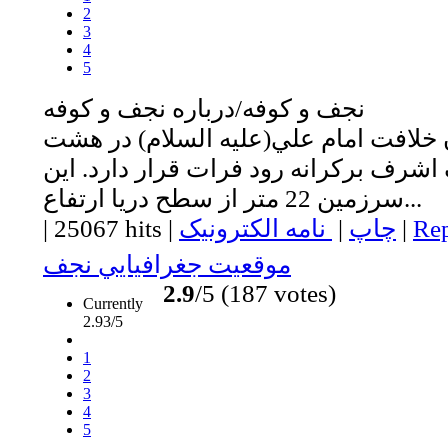
2
3
4
5
نجف و كوفه/درباره نجف و كوفه
 خلافت امام علي(عليه السلام) در هشت
شرف بركرانه رود فرات قرار دارد. اين
سرزمين 22 متر از سطح دريا ارتفاع...
Rep
|
چاپ
|
نامه الکترونیک
|
25067 hits
|
موقعيت جغرافيايي نجف
2.9
/5 (187 votes)
Currently
2.93/5
1
2
3
4
5