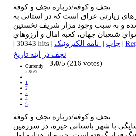
نجف و كوفه/درباره نجف و كوفه
اي زيارتي عراق است كه در استاني به
شده و به سبب وجود مزار شريف نخستين
Rep
|
چاپ
|
نامه الکترونیک
|
30343 hits
|
نجف در آينه تاريخ
3.0
/5 (216 votes)
Currently
2.96/5
1
2
3
4
5
نجف و كوفه/درباره نجف و كوفه
ايگي با شهر باستاني حيره، در سرزمين
گ قرار گرفته است. حيره از هزاره اول