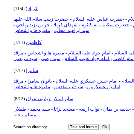
كربلا
(11/42)
ام
-
حضرت عباس عليه السلام
-
حضرت زينب سلام الله عليها
-
حضرت سكينه
-
ام كلثوم
-
شهداي كربلا
-
حر بن يزيد رياحي
-
سيد ابراهيم مجاب
-
مقبره ها و اشخاص
كاظمين
(7/11)
يه السلام
-
امام جواد عليه السلام
-
مقبره ها و اشخاص
-
مرقد
مام كاظم و امام جواد عليهم السلام
-
سيد رضي
-
سيد مرتضي
سامرا
(7/17)
السلام
-
امام حسن عسكري عليه السلام
-
بانوان سامرا
-
مرقد
امامين عسكريين
-
سرداب مقدس
-
مقبره ها و اشخاص
ساير اماكن زيارتي عراق
(8/12)
حذيفه بن يمان
-
نواب اربعه
-
مسجد براثا
-
سيد محمد
-
طفلان
مسلم
-
حله