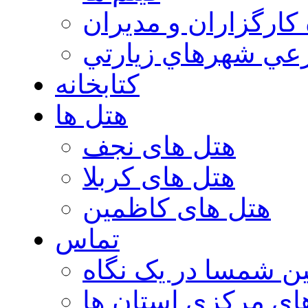
 كارگزاران و مديران
عي شهرهاي زيارتي
کتابخانه
هتل ها
هتل های نجف
هتل های کربلا
هتل های کاظمین
تماس
ن شمسا در یک نگاه
ای مرکزی استان ها