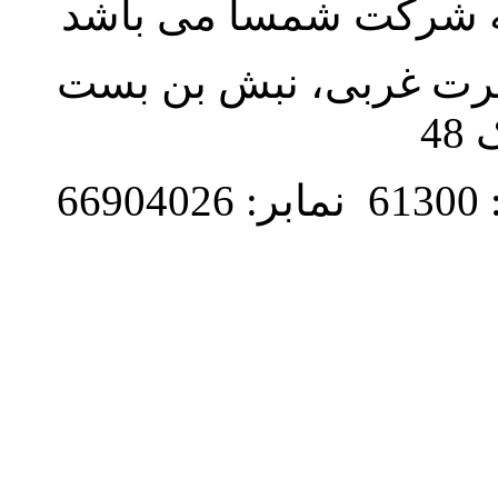
به شرکت شمسا می باشد
نصرت غربی، نبش بن بست
48