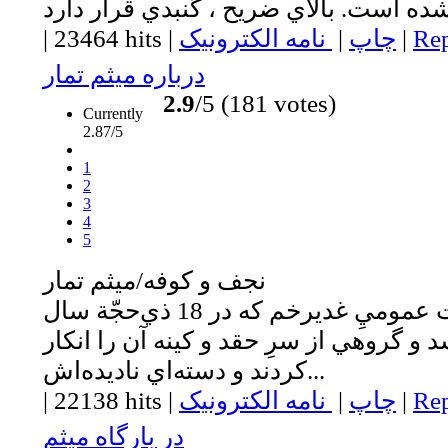
Rep
|
چاپ
|
نامه الکترونیک
|
23464 hits
|
درباره ميثم تمار
2.9
/5 (181 votes)
Currently
2.87/5
1
2
3
4
5
نجف و كوفه/ميثم تمار
سال‌ها پس از بيعت عموميِ غديرخم که در 18 ذي‌حجّة سال
و گروهي از سرِ حقد و کينه آن را انکار
کردند و دسته‌اي ناديده‌اش...
Rep
|
چاپ
|
نامه الکترونیک
|
22138 hits
|
در بارگاه ميثم