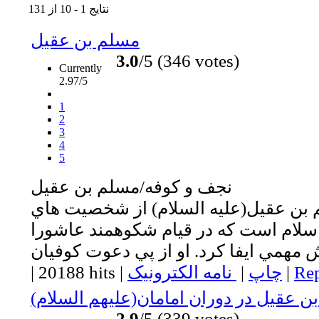
نتایج 1 - 10 از 131
مسلم بن عقيل
3.0
/5 (346 votes)
Currently
2.97/5
1
2
3
4
5
نجف و كوفه/مسلم بن عقيل
 بن عقيل(عليه السلام) از شخصيت هاي
لام است كه در قيام شكوهمند عاشورا
Rep
|
چاپ
|
نامه الکترونیک
|
20188 hits
|
ن عقيل در دوران امامان(عليهم السلام)
2.9
/5 (339 votes)