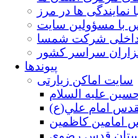
 نمایندگی ها در مرز
 با مسؤولین سایت
داخلی شرکت شمسا
گزاران سراسر کشور
پیوندها
سایت اماکن زیارتی
سين عليه السلام
قدس امام علي(ع)
 امامين كاظمين
ستان قدس رضوي