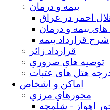
بيمه و درمان
ال احمر در عراق
های بیمه و درمان
شرح قرارداد بیمه
قرارداد زائر
توصيه هاي ضروري
درجه هتل های عتبات
اماکن و اشخاص
محورهاي مرزي
ر اهواز - شلمچه