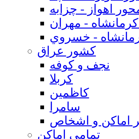
حور اهواز - چزابه
رمانشاه - مهران
مانشاه - خسروي
كشور عراق
نجف و كوفه
كربلا
كاظمين
سامرا
 اماكن و اشخاص
تمامی اماکن