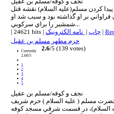
نجف و كوفه/مسلم بن عقيل
يدا كردن مسلم(عليه السلام) نقشه قتل
ني فراواني بر او گذاشته بود و سبب شد او
شمشير را براي سركوبي...
Rep
|
چاپ
|
نامه الکترونیک
|
24621 hits
|
حرم مطهر مسلم بن عقيل
2.6
/5 (139 votes)
Currently
2.60/5
1
2
3
4
5
نجف و كوفه/مسلم بن عقيل
حضرت مسلم ( عليه السلام ) حرم شريف
السلام)، در قسمت شرقي مسجد كوفه