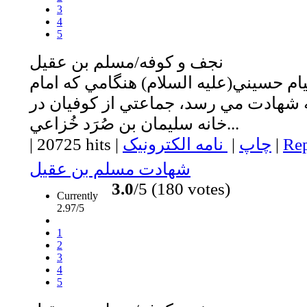
3
4
5
نجف و كوفه/مسلم بن عقيل
ام حسيني(عليه السلام) هنگامي كه امام
ه شهادت مي رسد، جماعتي از كوفيان در
خانه سليمان بن صُرَد خُزاعي...
Rep
|
چاپ
|
نامه الکترونیک
|
20725 hits
|
شهادت مسلم بن عقيل
3.0
/5 (180 votes)
Currently
2.97/5
1
2
3
4
5