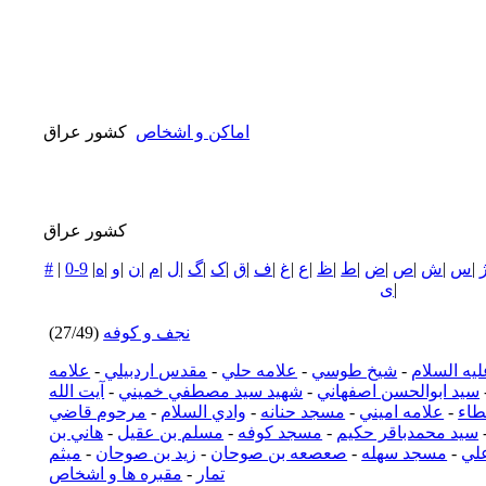
اماکن و اشخاص
كشور عراق
كشور عراق
|
س
|
ش
|
ص
|
ض
|
ط
|
ظ
|
ع
|
غ
|
ف
|
ق
|
ک
|
گ
|
ل
|
م
|
ن
|
و
|
ه
|
0-9
|
#
|
ی
نجف و كوفه
(27/49)
يه السلام
-
شيخ طوسي
-
علامه حلي
-
مقدس اردبيلي
-
علامه
سيد ابوالحسن اصفهاني
-
شهيد سيد مصطفي خميني
-
آيت الله
طاء
-
علامه اميني
-
مسجد حنانه
-
وادي السلام
-
مرحوم قاضي
سيد محمدباقر حكيم
-
مسجد كوفه
-
مسلم بن عقيل
-
هاني بن
لي
-
مسجد سهله
-
صعصعه بن صوحان
-
زيد بن صوحان
-
ميثم
تمار
-
مقبره ها و اشخاص