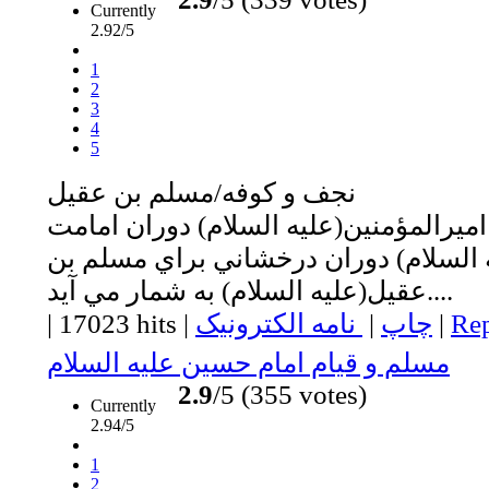
Currently
2.92/5
1
2
3
4
5
نجف و كوفه/مسلم بن عقيل
ميرالمؤمنين(عليه السلام) دوران امامت
ه السلام) دوران درخشاني براي مسلم بن
عقيل(عليه السلام) به شمار مي آيد....
Rep
|
چاپ
|
نامه الکترونیک
|
17023 hits
|
مسلم و قيام امام حسين عليه السلام
2.9
/5 (355 votes)
Currently
2.94/5
1
2