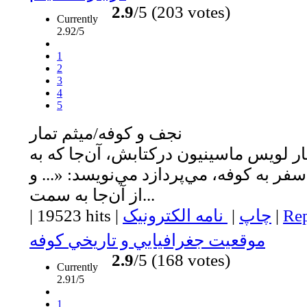
2.9
/5 (203 votes)
Currently
2.92/5
1
2
3
4
5
نجف و كوفه/ميثم تمار
مّار لويس ماسينيون درکتابش، آن‌جا که به
ر به کوفه، مي‌پردازد مي‌نويسد: «... و
از آن‌جا به سمت...
Rep
|
چاپ
|
نامه الکترونیک
|
19523 hits
|
موقعيت جغرافيايي و تاريخي كوفه
2.9
/5 (168 votes)
Currently
2.91/5
1