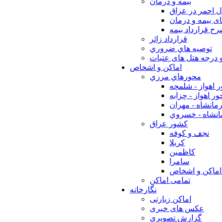
بيمه و درمان
ل احمر در عراق
ی بیمه و درمان
ح قرارداد بیمه
قرارداد زائر
توصيه هاي ضروري
 درجه هتل های عتبات
اماکن و اشخاص
محورهاي مرزي
 اهواز - شلمچه
ر اهواز - چزابه
مانشاه - مهران
انشاه - خسروي
كشور عراق
نجف و كوفه
كربلا
كاظمين
سامرا
اماكن و اشخاص
تمامی اماکن
نگارخانه
اماکن زیارتی
عکس های خبری
گزارش تصویری