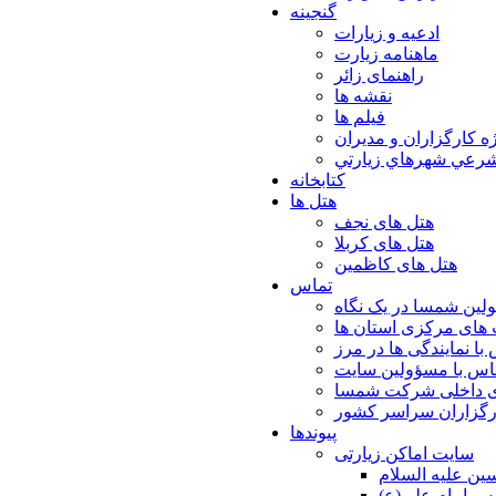
گنجینه
ادعیه و زیارات
ماهنامه زیارت
راهنمای زائر
نقشه ها
فیلم ها
ه كارگزاران و مديران
شرعي شهرهاي زيارتي
کتابخانه
هتل ها
هتل های نجف
هتل های کربلا
هتل های کاظمین
تماس
لین شمسا در یک نگاه
های مرکزی استان ها
با نمایندگی ها در مرز
اس با مسؤولین سایت
ی داخلی شرکت شمسا
ارگزاران سراسر کشور
پیوندها
سایت اماکن زیارتی
ن عليه السلام
س امام علي(ع)