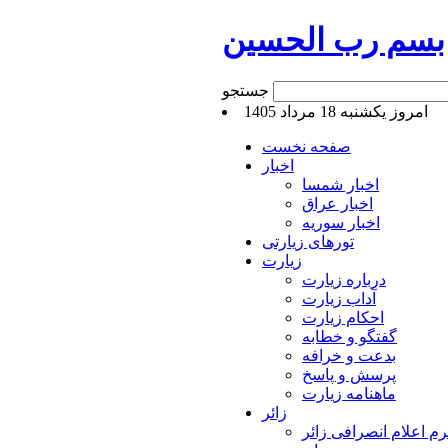
بسم رب الحسین
جستجو
امروز يكشنبه 18 مرداد 1405
صفحه نخست
اخبار
اخبار شمسا
اخبار عراق
اخبار سوریه
تورهای زیارتی
زیارت
درباره زیارت
آداب زیارت
احکام زیارت
گفتگو و خطابه
بدعت و خرافه
پرسش و پاسخ
ماهنامه زیارت
زائر
م اعلام انصرافی زائر