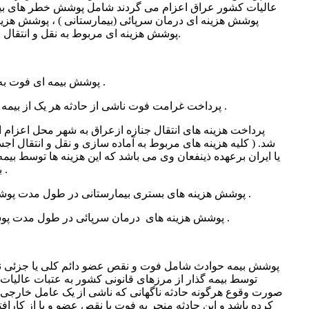
عالیات کشور عراق اعزام می گردند شامل پوشش خطر های بیمه
پوشش هزینه ای درمان سرپائی (بیمارستانی ) ، پوشش هزینه 
پوشش هزینه ای مربوط به نقل و انتقال جنازه بیمه شده تا شهر محل اقامت.
پوشش بیمه ای فوت به هر علت به مبلغ 350/000/000 ریال .
پرداخت غرامت فوت ناشی از حادثه هر یک از بیمه شدگان به مبلغ 2/000/000/000 ریال .
پرداخت هزینه های انتقال جنازه ازعراق به شهر محل اعزام
شد. ( کلیه هزینه های مربوط به آماده سازی و نقل و انتقال ا
یا ایران برعهده ذینفعان وی می باشد که این هزینه ها توسط بیم
به هر علت بیمه شده کسر می گردد .
پوشش هزینه های بستری بیمارستانی در طول مدت پوشش بیمه تا سقف 250/000/000 ریال .
پوشش هزینه های درمان سرپائی در طول مدت پوشش بیمه تا سقف 25/000/000 ریال .
پوشش بیمه حوادث شامل فوت و نقص عضو دائم کلی یا جزئی ناش
توسط بیمه گذار از مرزهای قانونی کشور به عتبات عالیات
صورت وقوع هرگونه حادثه ناگهانی که ناشی از یک عامل خارجی و
کرده باشد و این حادثه منجر به فوت یا نقص عضو و یا از کارافت