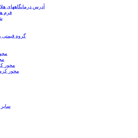
آدرس درمانگاههای هلا
فرم ها
شر
گروه قیمتی و
محور
محو
محور كر
محور كرم
ساير 