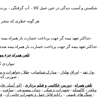
شکستن و آسیب دیدگی در حین حمل کالا - آب گرفتگی - پرت ش
هر گونه خطری که منجر به
حداکثر تعهد بیمه گر جهت پرداخت خسارت بار همراه بیمه شده در مسیر رفت 4/000/000 ریال.
حداکثر تعهد بیمه گر جهت پرداخت خسارت بار همراه بیمه شده در مسیر برگشت 10/000/000 ریال .
تلفن همراه جزء مو
مواردی که از پوشش بیمه بار خارج می باشد:
پول نقد
–
اوراق بهادار
–
مدارک شناسایی
-
طلا ، جواهرات و سا
صورتی که در کشور عراق خریداری شده باشد .
تلفن همراه
،
دوربین عکاسی و فیلم برداری
،
اکو، آمپلی فایر
ویلچر
-
کالسکه
-
تجهیزات پزشکی
،
دندان مصنوعی
،
ساعت
،
–
تبلت
سنگ های قیمتی
–
رایانه قابل حمل و تجهیزات جانبی آن
،
ف