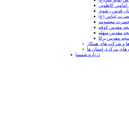
امامين كاظمين
ان قدس رضوي
ضرت عباس (ع)
 حضرت معصومه
د مقدس كوفه
د مقدس سهله
جد مقدس براثا
ا و شرکت های همکار
ای مرکزی استان ها
درباره شمسا