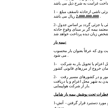
 جزئی ناشی ازحادثه تاسقف مبلغ
ریال می باشد .
2،000،000،000
2- درصورتی که حادثه منجر به نقص عضو و از کار افتادگی دائم کلی یا جزئی گردد بر اساس جدول
مد بیمه گر بر مبنای وقوع حادثه
بیمه بار:
ت وی که عرفاً بعنوان بار محسوب
می شود .
1- پوشش بیمه ای بار همراه بیمه شدگان در هنگام رفت از شهر محل اعزام یا تحویل بار به شرکت
2- پوشش بیمه ای بار همراه بیمه شدگان از زمان خروج از مرز کشور و در کشورهای مسیر رفت
ن به شهر محل اعزام و یا دریافت
بار از شرکت هواپیمایی.
1-عدم تحویل بار به مسافر - جاماندن و مفقود شدن - سرقت و مورد دستبرد قرار گرفتن - آتش
سوزی