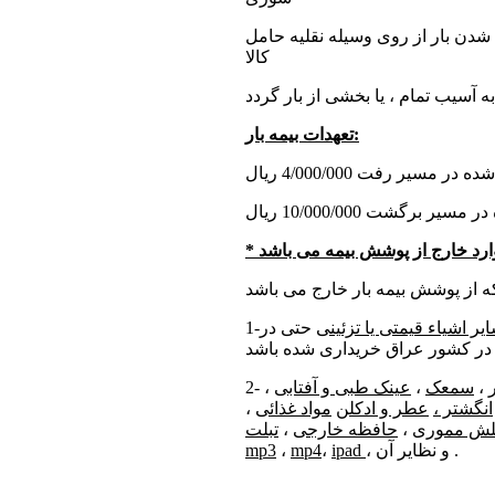
دن بار از روی وسیله نقلیه حامل
کالا
 آسیب تمام ، یا بخشی از بار گردد
تعهدات بیمه بار:
ارد خارج از پوشش بیمه می باشد
*
یر اشیاء قیمتی یا تزئینی
حتی در
1-
،
سمعک
،
عینک طبی و آفتابی
،
2-
انگشتر ،
عطر و ادکلن
مواد غذائی
،
لش مموری
،
حافظه خارجی
،
، و نظایر آن .
ipad
،
mp4
،
mp3