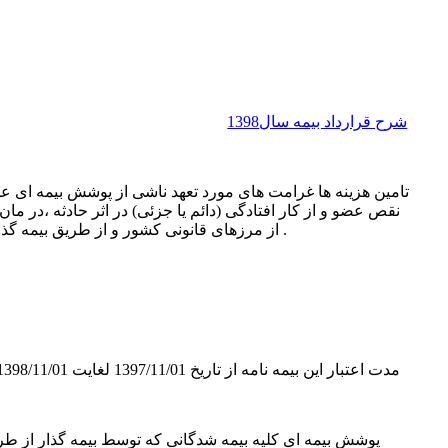
شرح قرارداد بیمه سال1398
تامین هزینه ها غرامت های مورد تعهد ناشی از پوشش بیمه ای ع
نقص عضو و از کار افتادگی (دائم یا جزئی) در اثر حادثه ،‌در ما
از مرزهای قانونی کشور و از طریق بیمه گذار به کشور عراق عزیمت می نمایند .
مدت اعتبار این بیمه نامه از تاریخ 1397/11/01 لغایت 1398/11/01 به مدت یک سال شمسی می باشد
پوشش بیمه ای کلیه بیمه شدگانی که توسط بیمه گذار از طر