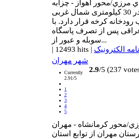
 مرزي/محور اهواز - چزابه
شهر بستان در 30 کیلومتری شمال غربی
ودخانه کرخه قرار دارد. با
راقی پس از تصرف پاسگاه
سوبله و عبور از...
امه الکترونیک
|
12493 hits
|
شهر مهران
2.9
/5 (237 vote
Currently
2.91/5
1
2
3
4
5
ي/محور كرمانشاه - مهران
تان مهران از توابع استان