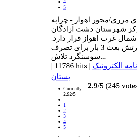
4
5
 مرزي/محور اهواز - چزابه
ز شهرستان دشت آزادگان
ومتری شمال غرب اهواز قرار دارد.
در زمان جنگ تحمیلی ارتش بعث 3 بار برای تصرف
سوسنگرد تلاش...
امه الکترونیک
|
11786 hits
|
بستان
2.9
/5 (245 vote
Currently
2.92/5
1
2
3
4
5