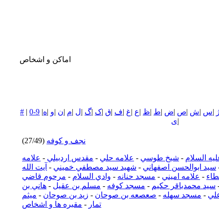
اماکن و اشخاص
|
س
|
ش
|
ص
|
ض
|
ط
|
ظ
|
ع
|
غ
|
ف
|
ق
|
ک
|
گ
|
ل
|
م
|
ن
|
و
|
ه
|
0-9
|
#
|
ی
نجف و كوفه
(27/49)
يه السلام
-
شيخ طوسي
-
علامه حلي
-
مقدس اردبيلي
-
علامه
سيد ابوالحسن اصفهاني
-
شهيد سيد مصطفي خميني
-
آيت الله
طاء
-
علامه اميني
-
مسجد حنانه
-
وادي السلام
-
مرحوم قاضي
سيد محمدباقر حكيم
-
مسجد كوفه
-
مسلم بن عقيل
-
هاني بن
لي
-
مسجد سهله
-
صعصعه بن صوحان
-
زيد بن صوحان
-
ميثم
تمار
-
مقبره ها و اشخاص