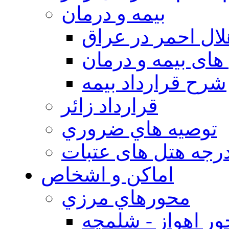
بيمه و درمان
ال احمر در عراق
های بیمه و درمان
شرح قرارداد بیمه
قرارداد زائر
توصيه هاي ضروري
درجه هتل های عتبات
اماکن و اشخاص
محورهاي مرزي
ر اهواز - شلمچه