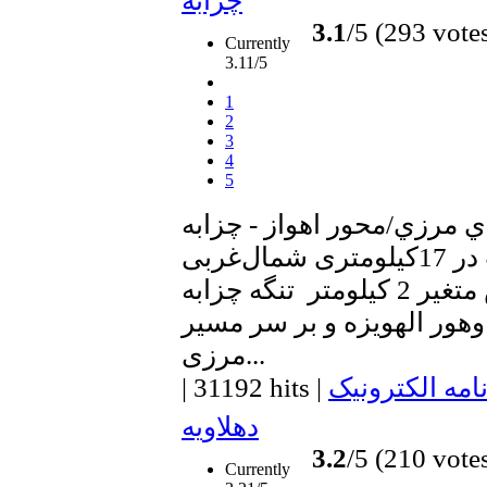
چزابه
3.1
/5 (293 vote
Currently
3.11/5
1
2
3
4
5
 مرزي/محور اهواز - چزابه
چزابه منطقه‌اي است در 17کیلومتری شمال‌غربی
شهر بستان به عرض متغیر 2 کیلومتر تنگه چزابه
وهور الهویزه و بر سر مسیر
مرزی...
امه الکترونیک
|
31192 hits
|
دهلاویه
3.2
/5 (210 vote
Currently