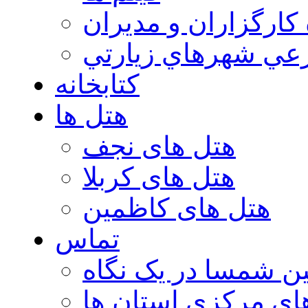
 كارگزاران و مديران
عي شهرهاي زيارتي
کتابخانه
هتل ها
هتل های نجف
هتل های کربلا
هتل های کاظمین
تماس
ن شمسا در یک نگاه
ای مرکزی استان ها