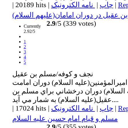
Rep
|
چاپ
|
نامه الکترونیک
|
20189 hits
|
ن عقيل در دوران امامان(عليهم السلام)
2.9
/5 (339 votes)
Currently
2.92/5
1
2
3
4
5
نجف و كوفه/مسلم بن عقيل
ميرالمؤمنين(عليه السلام) دوران امامت
ه السلام) دوران درخشاني براي مسلم بن
عقيل(عليه السلام) به شمار مي آيد....
Rep
|
چاپ
|
نامه الکترونیک
|
17024 hits
|
مسلم و قيام امام حسين عليه السلام
2.9
/5 (355 votes)