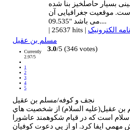
مینی بسیار حاصلخیز بنا شده
ت. موقعیت جغرافیایی آن" N33 06.793 E46
09.535" می باشد....
امه الکترونیک
|
25637 hits
|
مسلم بن عقيل
3.0
/5 (346 votes)
Currently
2.97/5
1
2
3
4
5
نجف و كوفه/مسلم بن عقيل
 بن عقيل(عليه السلام) از شخصيت هاي
لام است كه در قيام شكوهمند عاشورا