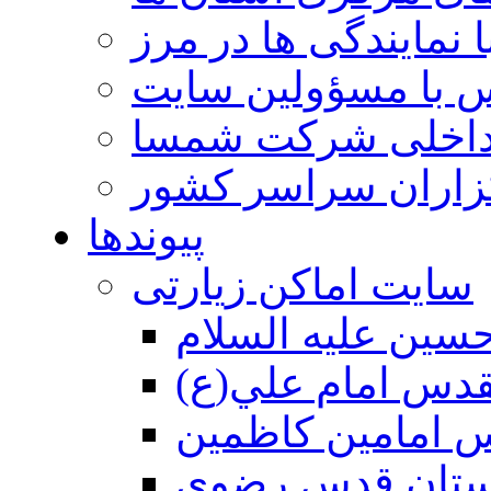
 نمایندگی ها در مرز
 با مسؤولین سایت
داخلی شرکت شمسا
گزاران سراسر کشور
پیوندها
سایت اماکن زیارتی
سين عليه السلام
قدس امام علي(ع)
 امامين كاظمين
ستان قدس رضوي