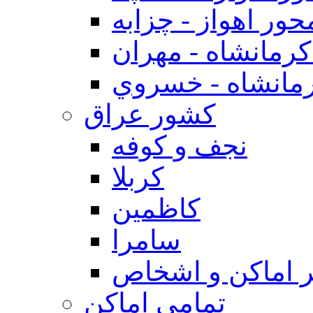
حور اهواز - چزابه
رمانشاه - مهران
مانشاه - خسروي
كشور عراق
نجف و كوفه
كربلا
كاظمين
سامرا
 اماكن و اشخاص
تمامی اماکن