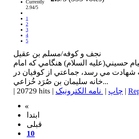
Currently
2.94/5
1
2
3
4
5
نجف و كوفه/مسلم بن عقيل
ام حسيني(عليه السلام) هنگامي كه امام
ه شهادت مي رسد، جماعتي از كوفيان در
خانه سليمان بن صُرَد خُزاعي...
Rep
|
چاپ
|
نامه الکترونیک
|
20729 hits
|
«
ابتدا
قبلی
10