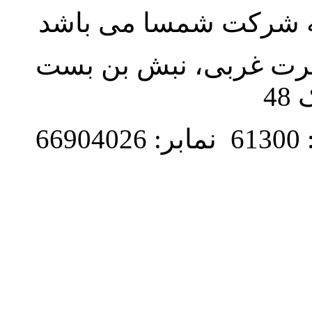
به شرکت شمسا می باشد
نصرت غربی، نبش بن بست
48