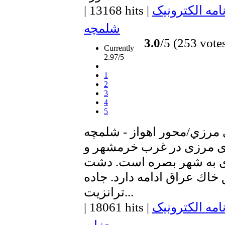
امه الکترونیک
|
13168 hits
|
شلمچه
3.0
/5 (253 vote
Currently
2.97/5
1
2
3
4
5
مرزي/محور اهواز - شلمچه
ای مرزی در غرب خرمشهر و
ی به شهر بصره است. دشت‌
خاك‌ عراق ادامه‌ دارد. جاده
ترانزیت...
امه الکترونیک
|
18061 hits
|