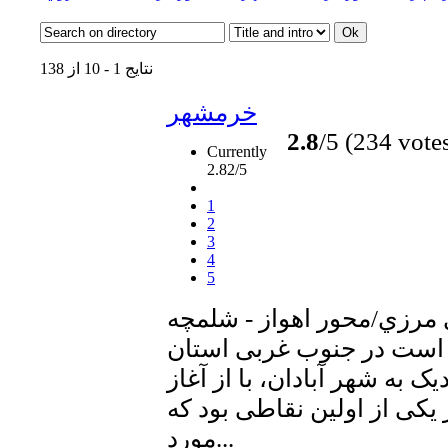
نتایج 1 - 10 از 138
خرمشهر
2.8
/5 (234 vote
Currently
2.82/5
1
2
3
4
5
مرزي/محور اهواز - شلمچه
 است در جنوب غربی استان
ک به شهر آبادان، با از آغاز
کی از اولین نقاطی بود که
مورد...