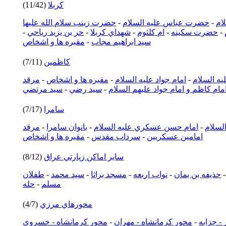
كربلا
(11/42)
ام
-
حضرت عباس عليه السلام
-
حضرت زينب سلام الله عليها
-
حضرت سكينه
-
ام كلثوم
-
شهداي كربلا
-
حر بن يزيد رياحي
-
سيد ابراهيم مجاب
-
مقبره ها و اشخاص
كاظمين
(7/11)
يه السلام
-
امام جواد عليه السلام
-
مقبره ها و اشخاص
-
مرقد
مام كاظم و امام جواد عليهم السلام
-
سيد رضي
-
سيد مرتضي
سامرا
(7/17)
السلام
-
امام حسن عسكري عليه السلام
-
بانوان سامرا
-
مرقد
امامين عسكريين
-
سرداب مقدس
-
مقبره ها و اشخاص
ساير اماكن زيارتي عراق
(8/12)
حذيفه بن يمان
-
نواب اربعه
-
مسجد براثا
-
سيد محمد
-
طفلان
مسلم
-
حله
محورهاي مرزي
(4/7)
 - چزابه
-
محور كرمانشاه - مهران
-
محور كرمانشاه - خسروي