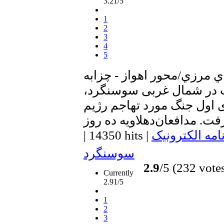
3.21/5
1
2
3
4
5
 مرزي/محور اهواز - چزابه
‌ در شمال غربی‌ سوسنگرد،
ی اول جنگ مورد تهاجم رژیم
امه الکترونیک
|
14350 hits
|
سوسنگرد
2.9
/5 (232 vote
Currently
2.91/5
1
2
3