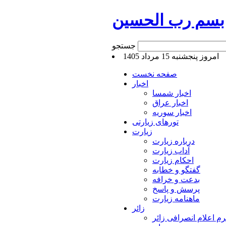
بسم رب الحسین
جستجو
امروز پنجشنبه 15 مرداد 1405
صفحه نخست
اخبار
اخبار شمسا
اخبار عراق
اخبار سوریه
تورهای زیارتی
زیارت
درباره زیارت
آداب زیارت
احکام زیارت
گفتگو و خطابه
بدعت و خرافه
پرسش و پاسخ
ماهنامه زیارت
زائر
م اعلام انصرافی زائر