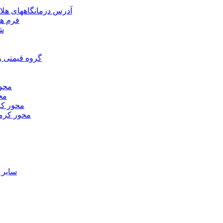
آدرس درمانگاههای هلا
فرم ها
شر
گروه قیمتی و
محور
محو
محور كر
محور كرم
ساير 