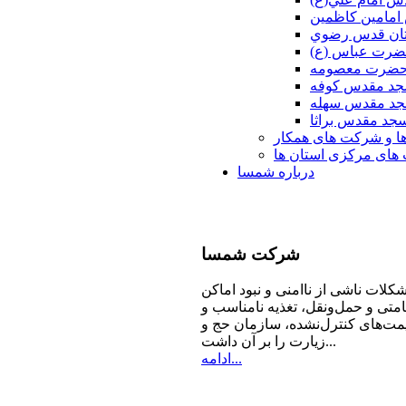
امامين كاظمين
ان قدس رضوي
ضرت عباس (ع)
 حضرت معصومه
د مقدس كوفه
د مقدس سهله
جد مقدس براثا
ا و شرکت های همکار
ای مرکزی استان ها
درباره شمسا
شرکت
شمسا
كلات ناشی از ناامنی و نبود اماكن
امتی و حمل‌ونقل، تغذیه‌ نامناسب و
مت‌های كنترل‌نشده، سازمان حج و
زیارت را بر آن داشت...
ادامه...