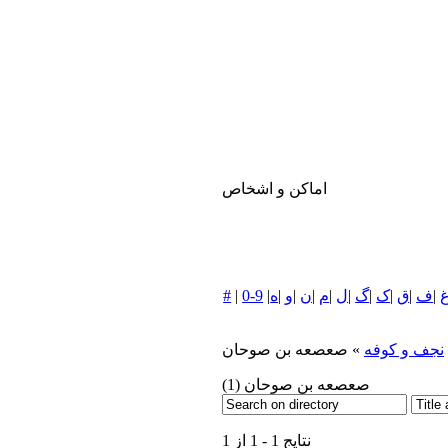
اماکن و اشخاص
|
ف
|
ق
|
ک
|
گ
|
ل
|
م
|
ن
|
و
|
ه
|
0-9
|
#
نجف و كوفه
» صعصعه بن صوحان
صعصعه بن صوحان
(1)
نتایج 1 - 1 از 1