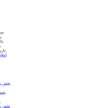
سا
دا
دارن
اوقا
پخش مس
پخش
پ
پخش م