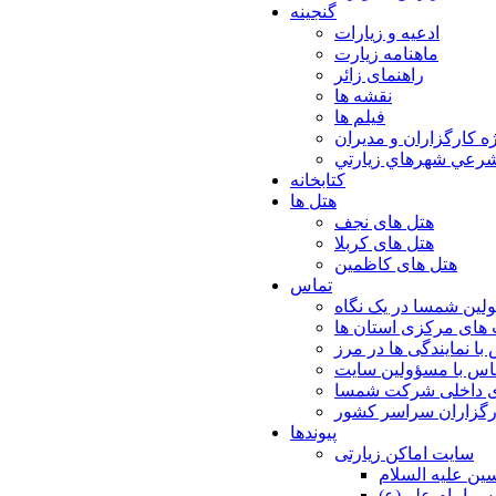
گنجینه
ادعیه و زیارات
ماهنامه زیارت
راهنمای زائر
نقشه ها
فیلم ها
ه كارگزاران و مديران
شرعي شهرهاي زيارتي
کتابخانه
هتل ها
هتل های نجف
هتل های کربلا
هتل های کاظمین
تماس
لین شمسا در یک نگاه
های مرکزی استان ها
با نمایندگی ها در مرز
اس با مسؤولین سایت
ی داخلی شرکت شمسا
ارگزاران سراسر کشور
پیوندها
سایت اماکن زیارتی
ن عليه السلام
س امام علي(ع)