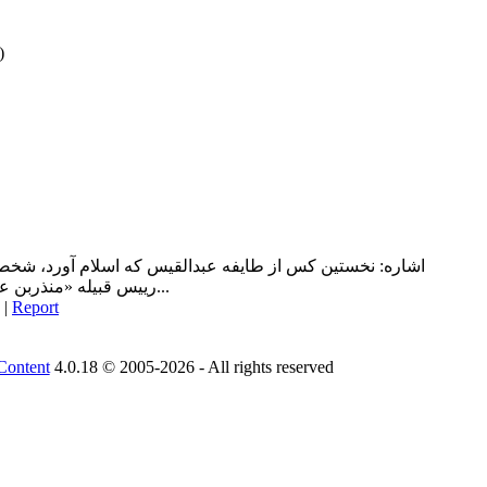
)
اشاره: نخستين کس از طايفه عبدالقيس که اسلام آورد، شخصي 
رييس قبيله «منذربن عائذ» خدمت پيامبر(صلي الله عليه و...
|
Report
Content
4.0.18 © 2005-2026 - All rights reserved