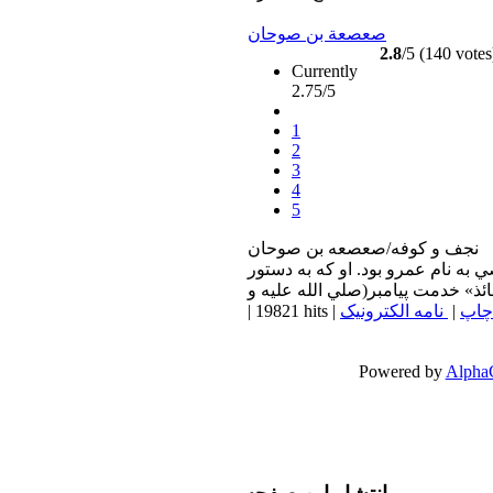
صعصعة بن صوحان
2.8
/5 (140 votes
Currently
2.75/5
1
2
3
4
5
نجف و كوفه/صعصعه بن صوحان
به نام عمرو بود. او که به دستور
چاپ
|
نامه الکترونیک
|
19821 hits
|
Powered by
Alpha