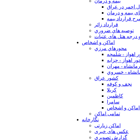
بيمه و درمان
ل احمر در عراق
ی بیمه و درمان
ح قرارداد بیمه
قرارداد زائر
توصيه هاي ضروري
 درجه هتل های عتبات
اماکن و اشخاص
محورهاي مرزي
 اهواز - شلمچه
ر اهواز - چزابه
مانشاه - مهران
انشاه - خسروي
كشور عراق
نجف و كوفه
كربلا
كاظمين
سامرا
اماكن و اشخاص
تمامی اماکن
نگارخانه
اماکن زیارتی
عکس های خبری
گزارش تصویری