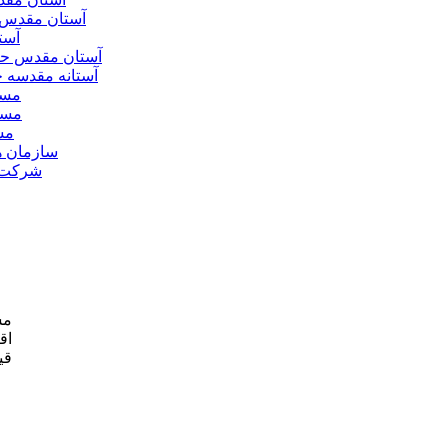
آستان مقدس 
آست
آستان مقدس ح
آستانه مقدسه
مسج
مسج
مس
سازمان ه
شرکت ه
مش
اق
قی