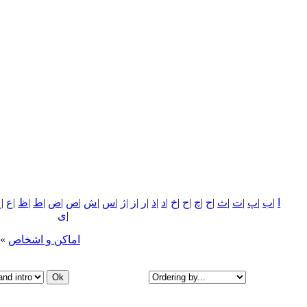
ا
|
ب
|
پ
|
ت
|
ث
|
ج
|
چ
|
ح
|
خ
|
د
|
ذ
|
ر
|
ز
|
ژ
|
س
|
ش
|
ص
|
ض
|
ط
|
ظ
|
ع
|
غ
|
ی
اماکن و اشخاص
»