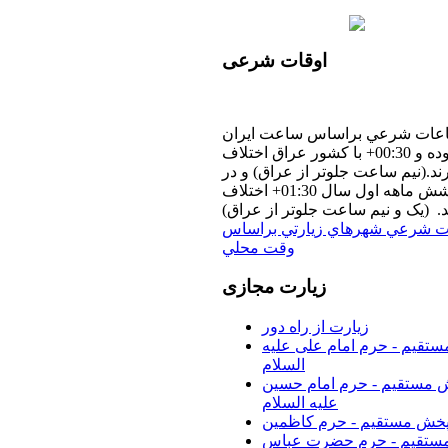
اوقات
شرعی
عات شرعي براساس ساعت ايران
بوده و 00:30+ با كشور عراق اختلاف
رند.(نيم ساعت جلوتر از عراق) و در
شش ماهه اول سال 01:30+ اختلاف
د. (یک و نیم ساعت جلوتر از عراق)
ت شرعي شهرهاي زيارتي براساس
وقت محلي
زیارت
مجازی
زیارت از راه دور
تقیم - حرم امام علی علیه
السلام
 مستقیم - حرم امام حسین
علیه السلام
خش مستقیم - حرم کاظمین
ستقیم - حرم حضرت عباس