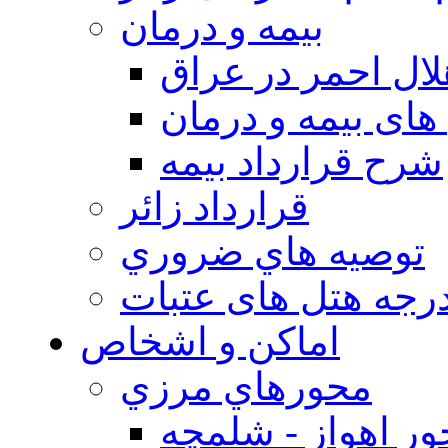
بيمه و درمان
ال احمر در عراق
های بیمه و درمان
شرح قرارداد بیمه
قرارداد زائر
توصيه هاي ضروري
درجه هتل های عتبات
اماکن و اشخاص
محورهاي مرزي
ر اهواز - شلمچه