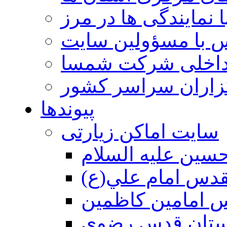
 نمایندگی ها در مرز
 با مسؤولین سایت
داخلی شرکت شمسا
گزاران سراسر کشور
پیوندها
سایت اماکن زیارتی
سين عليه السلام
قدس امام علي(ع)
 امامين كاظمين
ستان قدس رضوي