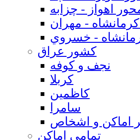
حور اهواز - چزابه
رمانشاه - مهران
مانشاه - خسروي
كشور عراق
نجف و كوفه
كربلا
كاظمين
سامرا
 اماكن و اشخاص
تمامی اماکن