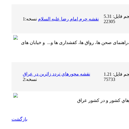
حجم فایل: 5.31 MB | دریافت ها:
نسخه:1
نقشه حرم امام رضا علیه السلام
22305
راهنمای صحن ها، رواق ها، کفشداری ها و... و خیابان های
نقشه محورهاي تردد زائرين در عراق
حجم فایل: 1.21 MB | دریافت ها:
75733
نسخه:2
زهاي كشور و در كشور عراق
بازگشت