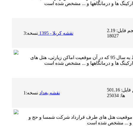
حجم فایل: 2.19 MB | دریافت ها:
نسخه:3
نقشه کربلا - 1395
18027
نسخه جدید نقشه شهر کربلا مربوط به سال 95 که در آن موقعیت اماکن زیارتی، هتل های
حجم فایل: 501.16 KB | دریافت
نسخه:1
نقشه بغداد
ها: 25034
 موقعیت هتل های طرف قرارداد شرکت شمسا و حج و