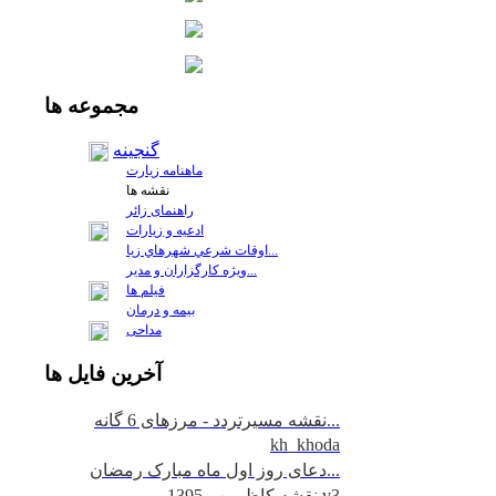
مجموعه
ها
گنجینه
ماهنامه زیارت
نقشه ها
راهنمای زائر
ادعیه و زیارات
اوقات شرعي شهرهاي زيا...
ويژه كارگزاران و مدير...
فيلم ها
بیمه و درمان
مداحی
آخرين
فايل ها
نقشه مسیرتردد - مرزهای 6 گانه...
kh_khoda
دعای روز اول ماه مبارک رمضان...
نقشه کاظمین - 1395 v3