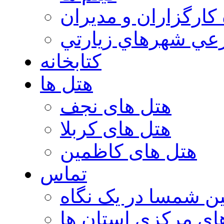
 كارگزاران و مديران
عي شهرهاي زيارتي
کتابخانه
هتل ها
هتل های نجف
هتل های کربلا
هتل های کاظمین
تماس
ن شمسا در یک نگاه
ای مرکزی استان ها