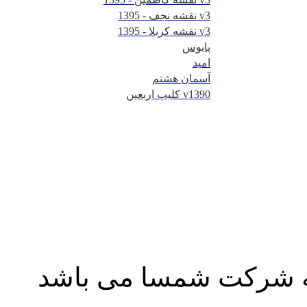
نقشه نجف - 1395 v3
نقشه کربلا - 1395 v3
پابوس
امید
آسمان هشتم
کلیپ اربعین v1390
به شرکت شمسا می باشد