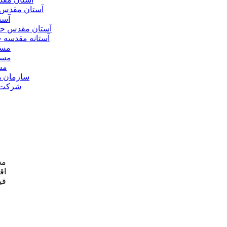
آستان مقدس 
آست
آستان مقدس ح
آستانه مقدسه
مسج
مسج
مس
سازمان ه
شرکت ه
مش
اق
قی