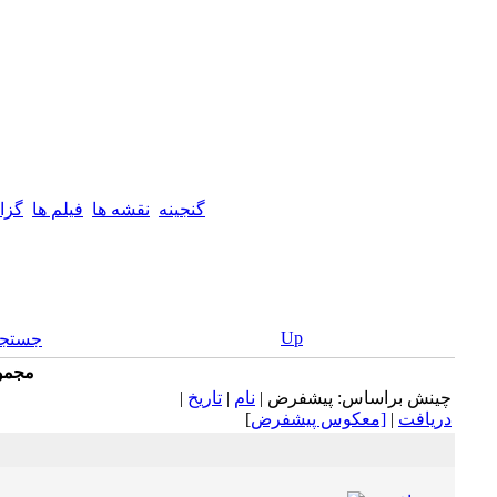
گنجینه
نقشه ها
فيلم ها
گزا
Up
جستجو
مجموع
چينش براساس: پيشفرض |
نام
|
تاريخ
|
دريافت
|
[معكوس پيشفرض
]