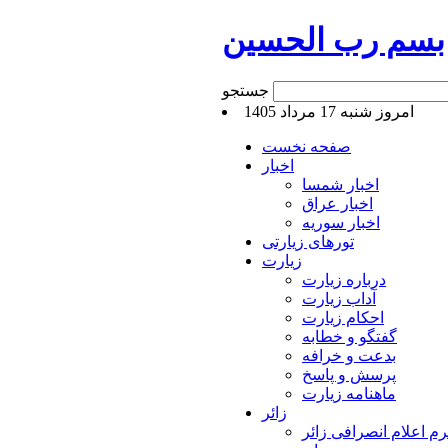
بسم رب الحسین
جستجو
امروز شنبه 17 مرداد 1405
صفحه نخست
اخبار
اخبار شمسا
اخبار عراق
اخبار سوریه
تورهای زیارتی
زیارت
درباره زیارت
آداب زیارت
احکام زیارت
گفتگو و خطابه
بدعت و خرافه
پرسش و پاسخ
ماهنامه زیارت
زائر
م اعلام انصرافی زائر