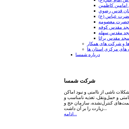
امامين كاظمين
ان قدس رضوي
ضرت عباس (ع)
 حضرت معصومه
د مقدس كوفه
د مقدس سهله
جد مقدس براثا
ا و شرکت های همکار
ای مرکزی استان ها
درباره شمسا
شرکت
شمسا
كلات ناشی از ناامنی و نبود اماكن
امتی و حمل‌ونقل، تغذیه‌ نامناسب و
مت‌های كنترل‌نشده، سازمان حج و
زیارت را بر آن داشت...
ادامه...