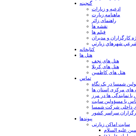
گنجینه
ادعیه و زیارات
ماهنامه زیارت
راهنمای زائر
نقشه ها
فیلم ها
ه كارگزاران و مديران
شرعي شهرهاي زيارتي
کتابخانه
هتل ها
هتل های نجف
هتل های کربلا
هتل های کاظمین
تماس
لین شمسا در یک نگاه
های مرکزی استان ها
با نمایندگی ها در مرز
اس با مسؤولین سایت
ی داخلی شرکت شمسا
ارگزاران سراسر کشور
پیوندها
سایت اماکن زیارتی
ن عليه السلام
س امام علي(ع)