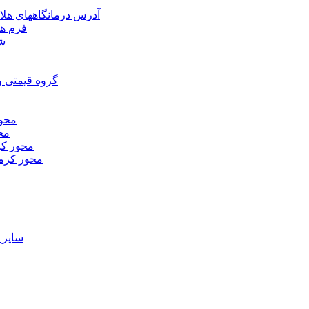
آدرس درمانگاههای هلا
فرم ها
شر
گروه قیمتی و
محور
محو
محور كر
محور كرم
ساير 