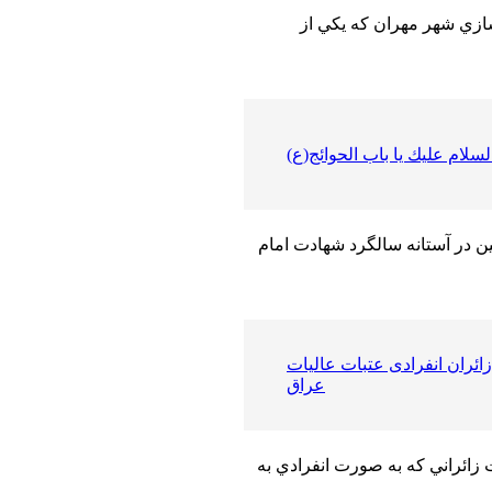
ازي شهر مهران كه يكي از
لسلام عليك يا باب الحوائج(ع)
 در آستانه سالگرد شهادت امام
ئران انفرادی عتبات عالیات
عراق
ائراني كه به صورت انفرادي به