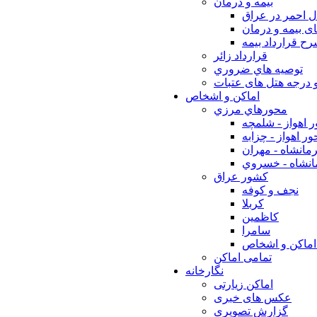
بيمه و درمان
ل احمر در عراق
ی بیمه و درمان
ح قرارداد بیمه
قرارداد زائر
توصيه هاي ضروري
 درجه هتل های عتبات
اماکن و اشخاص
محورهاي مرزي
 اهواز - شلمچه
ر اهواز - چزابه
مانشاه - مهران
انشاه - خسروي
كشور عراق
نجف و كوفه
كربلا
كاظمين
سامرا
اماكن و اشخاص
تمامی اماکن
نگارخانه
اماکن زیارتی
عکس های خبری
گزارش تصویری