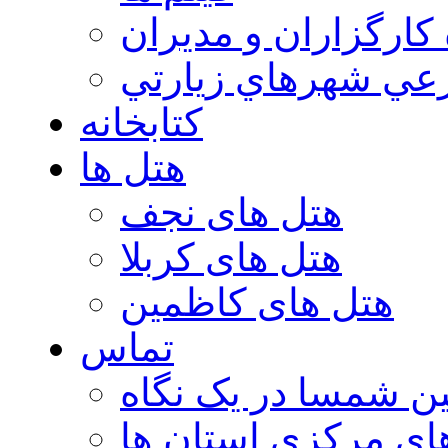
 كارگزاران و مديران
عي شهرهاي زيارتي
کتابخانه
هتل ها
هتل های نجف
هتل های کربلا
هتل های کاظمین
تماس
ن شمسا در یک نگاه
ای مرکزی استان ها