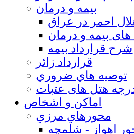
بيمه و درمان
ال احمر در عراق
های بیمه و درمان
شرح قرارداد بیمه
قرارداد زائر
توصيه هاي ضروري
درجه هتل های عتبات
اماکن و اشخاص
محورهاي مرزي
ر اهواز - شلمچه