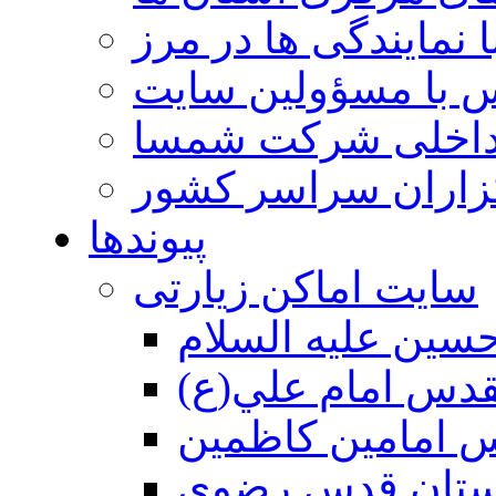
 نمایندگی ها در مرز
 با مسؤولین سایت
داخلی شرکت شمسا
گزاران سراسر کشور
پیوندها
سایت اماکن زیارتی
سين عليه السلام
قدس امام علي(ع)
 امامين كاظمين
ستان قدس رضوي