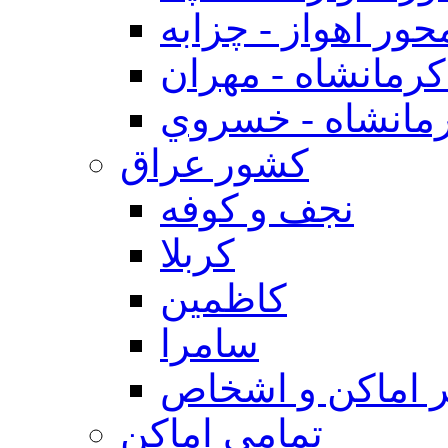
حور اهواز - چزابه
رمانشاه - مهران
مانشاه - خسروي
كشور عراق
نجف و كوفه
كربلا
كاظمين
سامرا
 اماكن و اشخاص
تمامی اماکن