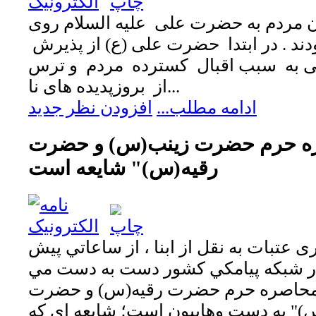
ن مردم به حضرت علی علیه السلام روی
ودند . در ابتدا حضرت علی (ع) از پذیرش
لی به سبب اقبال کسترده مردم و ترس
از بروزپدیده های نا...
ادامه مطلب...
افزودن نظر جدید
ره حرم حضرت زینب(س) و حضرت
رقيه(س)" شايعه است
 عتبات به نقل از ابنا ، از ساعاتي پيش
 در شبکه پيامکي کشور دست به دست مي
"محاصره حرم حضرت رقيه(س) و حضرت