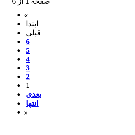
صفحه 1 از 6
«
ابتدا
قبلی
6
5
4
3
2
1
بعدی
انتها
»