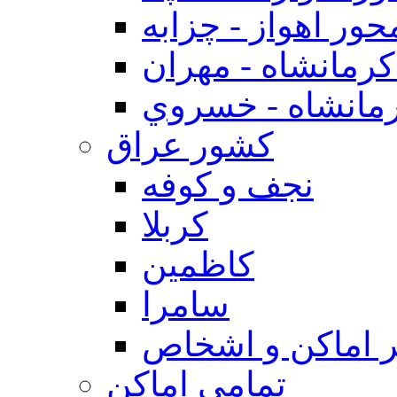
حور اهواز - چزابه
رمانشاه - مهران
مانشاه - خسروي
كشور عراق
نجف و كوفه
كربلا
كاظمين
سامرا
 اماكن و اشخاص
تمامی اماکن