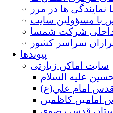
 نمایندگی ها در مرز
 با مسؤولین سایت
داخلی شرکت شمسا
گزاران سراسر کشور
پیوندها
سایت اماکن زیارتی
سين عليه السلام
قدس امام علي(ع)
 امامين كاظمين
ستان قدس رضوي