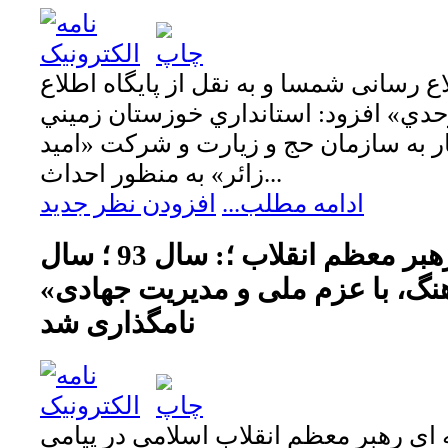
ع رسانی شمسا و به نقل از پایگاه اطلاع
دي» افزود: استانداري خوزستان زميني
تار به سازمان حج و زيارت و شركت «اميد
زائر» به منظور احداث...
ادامه مطلب...
افزودن نظر جدید
در پیام نوروزی رهبر معظم انقلاب ؛: سال 93 ؛ سال
نگ، با عزم ملی و مدیریت جهادی»
نامگذاری شد
ای رهبر معظم انقلاب اسلامی در پیامی