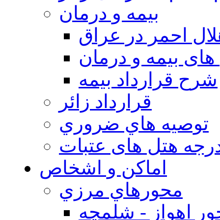
بيمه و درمان
ال احمر در عراق
های بیمه و درمان
شرح قرارداد بیمه
قرارداد زائر
توصيه هاي ضروري
درجه هتل های عتبات
اماکن و اشخاص
محورهاي مرزي
ر اهواز - شلمچه