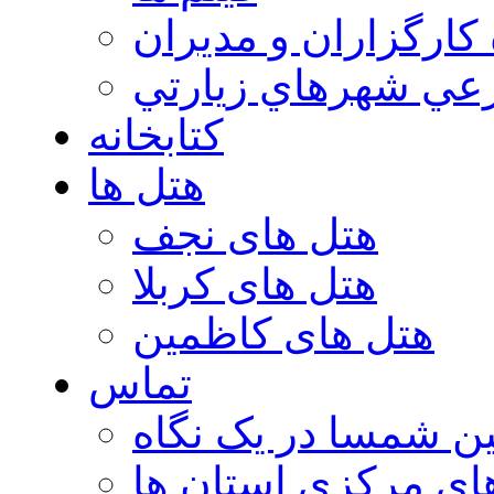
 كارگزاران و مديران
عي شهرهاي زيارتي
کتابخانه
هتل ها
هتل های نجف
هتل های کربلا
هتل های کاظمین
تماس
ن شمسا در یک نگاه
ای مرکزی استان ها