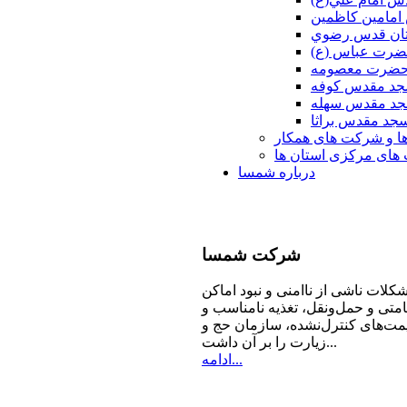
امامين كاظمين
ان قدس رضوي
ضرت عباس (ع)
 حضرت معصومه
د مقدس كوفه
د مقدس سهله
جد مقدس براثا
ا و شرکت های همکار
ای مرکزی استان ها
درباره شمسا
شرکت
شمسا
كلات ناشی از ناامنی و نبود اماكن
امتی و حمل‌ونقل، تغذیه‌ نامناسب و
مت‌های كنترل‌نشده، سازمان حج و
زیارت را بر آن داشت...
ادامه...