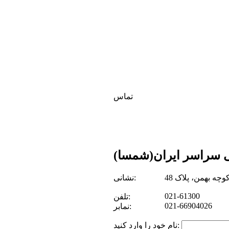
تماس
 سراسر ایران(شمسا)
چه بهمن، پلاک 48
نشانی:
021-61300
تلفن:
021-66904026
نمابر:
نام خود را وارد کنید: