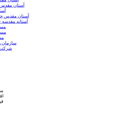
آستان مقدس 
آست
آستان مقدس ح
آستانه مقدسه
مسج
مسج
مس
سازمان ه
شرکت ه
مش
اق
قی