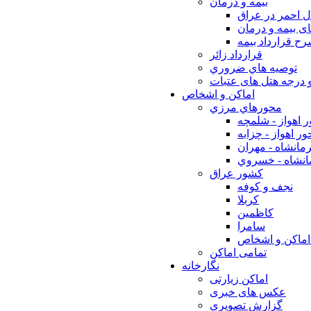
بيمه و درمان
ل احمر در عراق
ی بیمه و درمان
ح قرارداد بیمه
قرارداد زائر
توصيه هاي ضروري
 درجه هتل های عتبات
اماکن و اشخاص
محورهاي مرزي
 اهواز - شلمچه
ر اهواز - چزابه
مانشاه - مهران
انشاه - خسروي
كشور عراق
نجف و كوفه
كربلا
كاظمين
سامرا
اماكن و اشخاص
تمامی اماکن
نگارخانه
اماکن زیارتی
عکس های خبری
گزارش تصویری