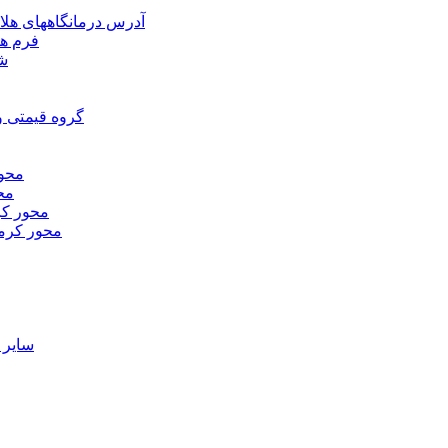
آدرس درمانگاههای هلا
فرم ها
شر
گروه قیمتی و
محور
محو
محور كر
محور كرم
ساير 