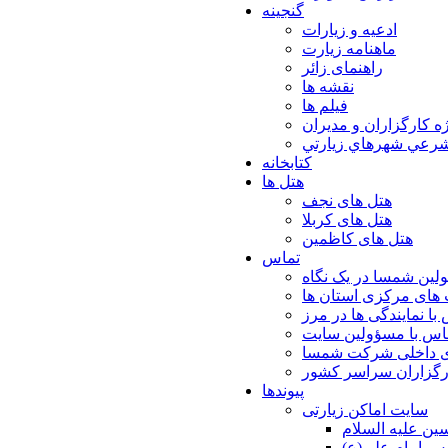
گنجینه
ادعیه و زیارات
ماهنامه زیارت
راهنمای زائر
نقشه ها
فیلم ها
ه كارگزاران و مديران
شرعي شهرهاي زيارتي
کتابخانه
هتل ها
هتل های نجف
هتل های کربلا
هتل های کاظمین
تماس
لین شمسا در یک نگاه
های مرکزی استان ها
با نمایندگی ها در مرز
اس با مسؤولین سایت
ی داخلی شرکت شمسا
ارگزاران سراسر کشور
پیوندها
سایت اماکن زیارتی
ن عليه السلام
س امام علي(ع)