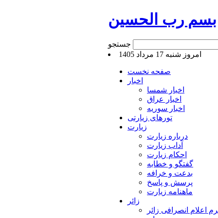
بسم رب الحسین
جستجو
امروز شنبه 17 مرداد 1405
صفحه نخست
اخبار
اخبار شمسا
اخبار عراق
اخبار سوریه
تورهای زیارتی
زیارت
درباره زیارت
آداب زیارت
احکام زیارت
گفتگو و خطابه
بدعت و خرافه
پرسش و پاسخ
ماهنامه زیارت
زائر
م اعلام انصرافی زائر