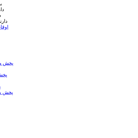
دا
دارن
اوقا
پخش مس
پخش
پ
پخش م