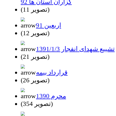
گزاران استان ها 92
(11 تصویر)
اربعین 91
(12 تصویر)
تشییع شهدای انفجار 1391/1/3
(21 تصویر)
قرارداد بیمه
(26 تصویر)
محرم 1390
(354 تصویر)