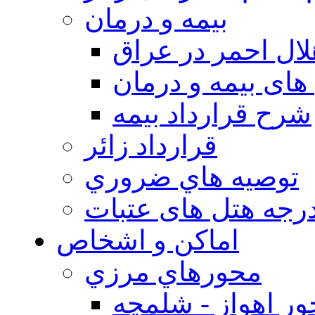
بيمه و درمان
ال احمر در عراق
های بیمه و درمان
شرح قرارداد بیمه
قرارداد زائر
توصيه هاي ضروري
درجه هتل های عتبات
اماکن و اشخاص
محورهاي مرزي
ر اهواز - شلمچه