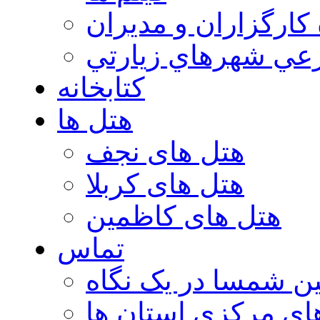
 كارگزاران و مديران
عي شهرهاي زيارتي
کتابخانه
هتل ها
هتل های نجف
هتل های کربلا
هتل های کاظمین
تماس
ن شمسا در یک نگاه
ای مرکزی استان ها