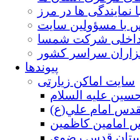
 نمایندگی ها در مرز
 با مسؤولین سایت
داخلی شرکت شمسا
گزاران سراسر کشور
پیوندها
سایت اماکن زیارتی
سين عليه السلام
قدس امام علي(ع)
 امامين كاظمين
ستان قدس رضوي