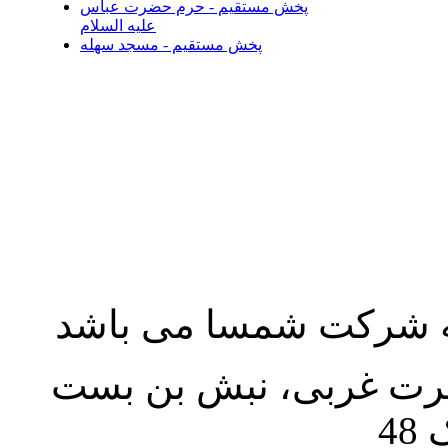
پخش مستقیم - حرم حضرت عباس
علیه السلام
پخش مستقیم - مسجد سهله
به شرکت شمسا می باشد
نصرت غربی، نبش بن بست
48