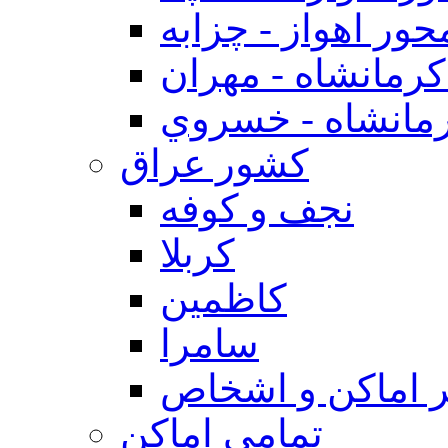
حور اهواز - چزابه
رمانشاه - مهران
مانشاه - خسروي
كشور عراق
نجف و كوفه
كربلا
كاظمين
سامرا
 اماكن و اشخاص
تمامی اماکن