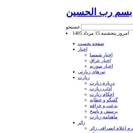
بسم رب الحسین
جستجو
امروز پنجشنبه 15 مرداد 1405
صفحه نخست
اخبار
اخبار شمسا
اخبار عراق
اخبار سوریه
تورهای زیارتی
زیارت
درباره زیارت
آداب زیارت
احکام زیارت
گفتگو و خطابه
بدعت و خرافه
پرسش و پاسخ
ماهنامه زیارت
زائر
م اعلام انصرافی زائر