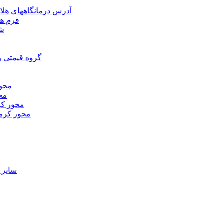
آدرس درمانگاههای هلا
فرم ها
شر
گروه قیمتی و
محور
محو
محور كر
محور كرم
ساير 