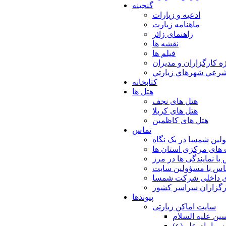
گنجینه
ادعیه و زیارات
ماهنامه زیارت
راهنمای زائر
نقشه ها
فیلم ها
ه كارگزاران و مديران
شرعي شهرهاي زيارتي
کتابخانه
هتل ها
هتل های نجف
هتل های کربلا
هتل های کاظمین
تماس
لین شمسا در یک نگاه
های مرکزی استان ها
با نمایندگی ها در مرز
اس با مسؤولین سایت
ی داخلی شرکت شمسا
ارگزاران سراسر کشور
پیوندها
سایت اماکن زیارتی
ن عليه السلام
س امام علي(ع)