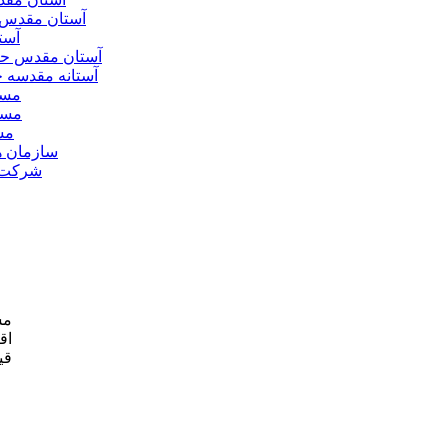
آستان مقدس 
آست
آستان مقدس ح
آستانه مقدسه
مسج
مسج
مس
سازمان ه
شرکت ه
مش
اق
قی