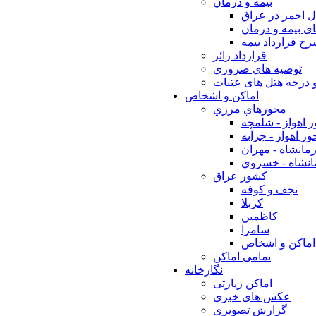
بيمه و درمان
ل احمر در عراق
ی بیمه و درمان
ح قرارداد بیمه
قرارداد زائر
توصيه هاي ضروري
 درجه هتل های عتبات
اماکن و اشخاص
محورهاي مرزي
 اهواز - شلمچه
ر اهواز - چزابه
مانشاه - مهران
انشاه - خسروي
كشور عراق
نجف و كوفه
كربلا
كاظمين
سامرا
اماكن و اشخاص
تمامی اماکن
نگارخانه
اماکن زیارتی
عکس های خبری
گزارش تصویری