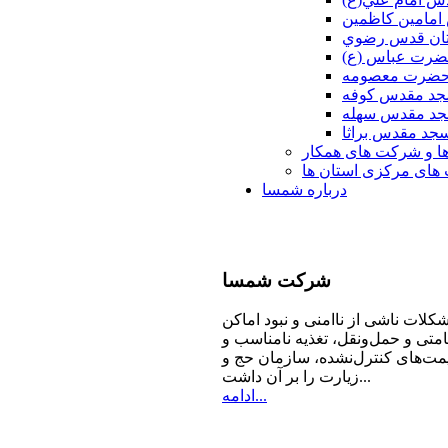
امامين كاظمين
ان قدس رضوي
ضرت عباس (ع)
 حضرت معصومه
د مقدس كوفه
د مقدس سهله
جد مقدس براثا
ا و شرکت های همکار
ای مرکزی استان ها
درباره شمسا
شرکت
شمسا
كلات ناشی از ناامنی و نبود اماكن
امتی و حمل‌ونقل، تغذیه‌ نامناسب و
مت‌های كنترل‌نشده، سازمان حج و
زیارت را بر آن داشت...
ادامه...