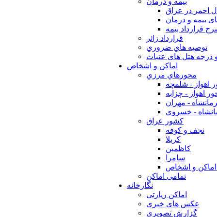
بيمه و درمان
ل احمر در عراق
ی بیمه و درمان
ح قرارداد بیمه
قرارداد زائر
توصيه هاي ضروري
 درجه هتل های عتبات
اماکن و اشخاص
محورهاي مرزي
 اهواز - شلمچه
ر اهواز - چزابه
مانشاه - مهران
انشاه - خسروي
كشور عراق
نجف و كوفه
كربلا
كاظمين
سامرا
اماكن و اشخاص
تمامی اماکن
نگارخانه
اماکن زیارتی
عکس های خبری
گزارش تصویری