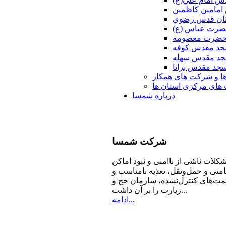
امامين كاظمين
ان قدس رضوي
ضرت عباس (ع)
 حضرت معصومه
د مقدس كوفه
د مقدس سهله
جد مقدس براثا
ا و شرکت های همکار
ای مرکزی استان ها
درباره شمسا
شرکت
شمسا
كلات ناشی از ناامنی و نبود اماكن
امتی و حمل‌ونقل، تغذیه‌ نامناسب و
مت‌های كنترل‌نشده، سازمان حج و
زیارت را بر آن داشت...
ادامه...