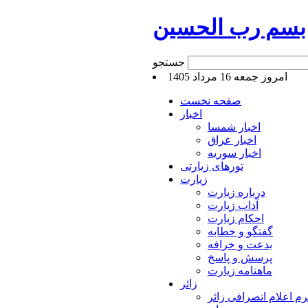
بسم رب الحسین
جستجو
امروز جمعه 16 مرداد 1405
صفحه نخست
اخبار
اخبار شمسا
اخبار عراق
اخبار سوریه
تورهای زیارتی
زیارت
درباره زیارت
آداب زیارت
احکام زیارت
گفتگو و خطابه
بدعت و خرافه
پرسش و پاسخ
ماهنامه زیارت
زائر
م اعلام انصرافی زائر