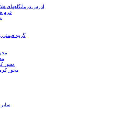
آدرس درمانگاههای هلا
فرم ها
شر
گروه قیمتی و
محور
محو
محور كر
محور كرم
ساير 