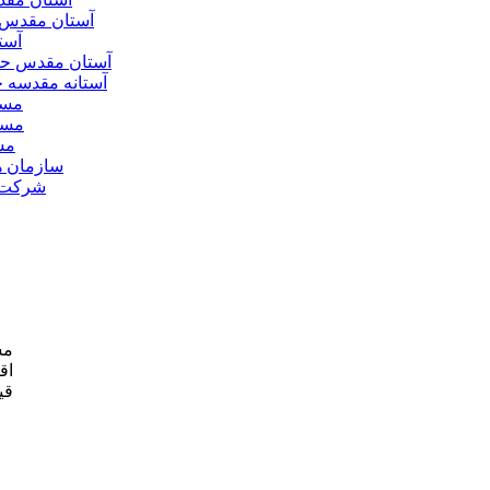
آستان مقدس 
آست
آستان مقدس ح
آستانه مقدسه
مسج
مسج
مس
سازمان ه
شرکت ه
مش
اق
قی