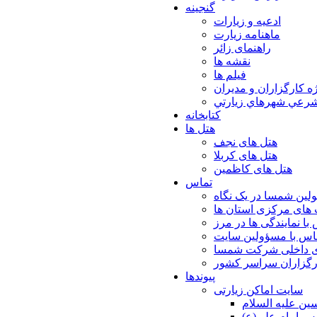
گنجینه
ادعیه و زیارات
ماهنامه زیارت
راهنمای زائر
نقشه ها
فیلم ها
ه كارگزاران و مديران
شرعي شهرهاي زيارتي
کتابخانه
هتل ها
هتل های نجف
هتل های کربلا
هتل های کاظمین
تماس
لین شمسا در یک نگاه
های مرکزی استان ها
با نمایندگی ها در مرز
اس با مسؤولین سایت
ی داخلی شرکت شمسا
ارگزاران سراسر کشور
پیوندها
سایت اماکن زیارتی
ن عليه السلام
س امام علي(ع)