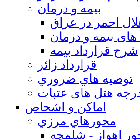
بيمه و درمان
ال احمر در عراق
های بیمه و درمان
شرح قرارداد بیمه
قرارداد زائر
توصيه هاي ضروري
درجه هتل های عتبات
اماکن و اشخاص
محورهاي مرزي
ر اهواز - شلمچه