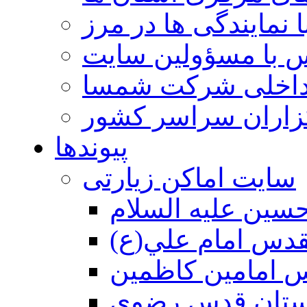
 نمایندگی ها در مرز
 با مسؤولین سایت
داخلی شرکت شمسا
گزاران سراسر کشور
پیوندها
سایت اماکن زیارتی
سين عليه السلام
قدس امام علي(ع)
 امامين كاظمين
ستان قدس رضوي