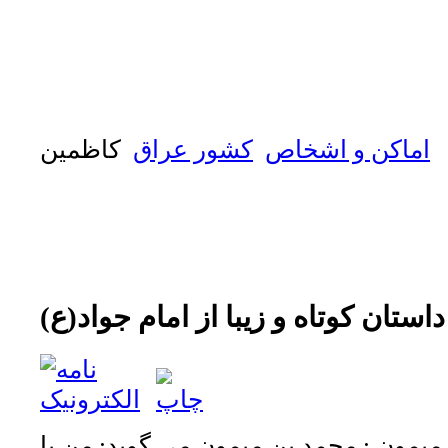
اماکن و اشخاص
كشور عراق
كاظمين
استان کوتاه و زیبا از امام جواد(ع)
ميمون : محمد بن ميمون مي گويد: من با