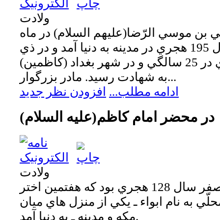
ولادت
بن موسي الرّضا(عليهم السلام) در ماه
مبارک رمضان سال 195 هجري در مدينه به دنيا آمد و در ذي
القعده سال 220 هجري در 25 سالگي و در شهر بغداد (کاظمين)
به شهادت رسيد. مادر بزرگوار...
ادامه مطلب...
افزودن نظر جدید
در محضر امام کاظم(عليه السلام)
ولادت
در روز هفتم ماه صفر سال 128 هجري بود که هفتمين اختر
لّي به نام ابواء ـ يکي از منزل هاي ميان
مکه و مدينه ـ به دنيا آمد.