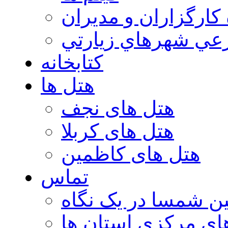
 كارگزاران و مديران
عي شهرهاي زيارتي
کتابخانه
هتل ها
هتل های نجف
هتل های کربلا
هتل های کاظمین
تماس
ن شمسا در یک نگاه
ای مرکزی استان ها