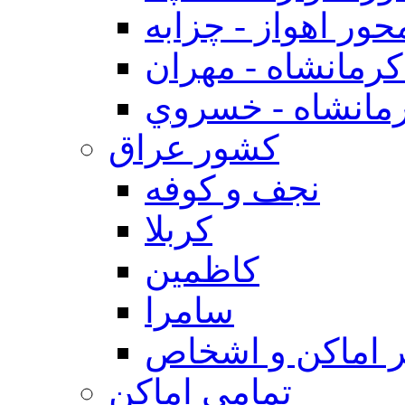
حور اهواز - چزابه
رمانشاه - مهران
مانشاه - خسروي
كشور عراق
نجف و كوفه
كربلا
كاظمين
سامرا
 اماكن و اشخاص
تمامی اماکن