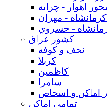
حور اهواز - چزابه
رمانشاه - مهران
مانشاه - خسروي
كشور عراق
نجف و كوفه
كربلا
كاظمين
سامرا
 اماكن و اشخاص
تمامی اماکن