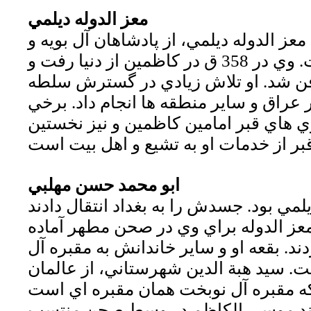
معز الدوله ديلمي
عز الدوله ديلمي، از پادشاهان آل بويه و
از حاكمان بغداد است. وي در 358 ق در كاظمين از دنيا رفت و
فن شد. او تلاش زيادي در گسترش سلطه
عراق و ساير منطقه ها انجام داد. برخي
ي هاي قبر امامين كاظمين و نيز نخستين
ابو محمد حسن مهلبي
لمي بود. جسدش را به بغداد انتقال دادند
معز الدوله براي وي در صحن مطهر آماده
ند. بقعه او و ساير خاندانش به مقبره آل
 سيد هبة الدين شهرستاني، از عالمان
ه مقبره آل نوبخت همان مقبره اي است
رزند موسي الكاظم در وسط صحن منتسب