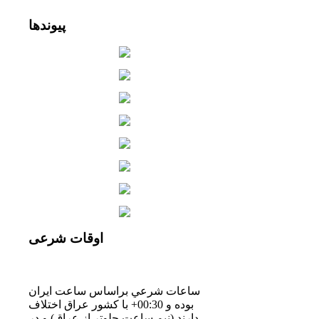
پیوندها
اوقات
شرعی
ساعات شرعي براساس ساعت ايران
بوده و 00:30+ با كشور عراق اختلاف
دارند.(نيم ساعت جلوتر از عراق) و در