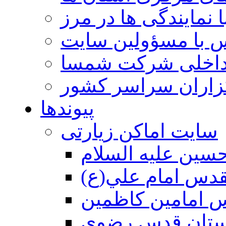
 نمایندگی ها در مرز
 با مسؤولین سایت
داخلی شرکت شمسا
گزاران سراسر کشور
پیوندها
سایت اماکن زیارتی
سين عليه السلام
قدس امام علي(ع)
 امامين كاظمين
ستان قدس رضوي