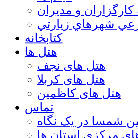
 كارگزاران و مديران
عي شهرهاي زيارتي
کتابخانه
هتل ها
هتل های نجف
هتل های کربلا
هتل های کاظمین
تماس
ن شمسا در یک نگاه
ای مرکزی استان ها