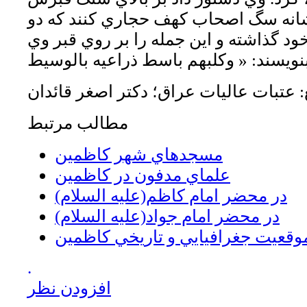
شانه سگ اصحاب كهف حجاري كنند كه دو
ود گذاشته و اين جمله را بر روي قبر وي
: عتبات عاليات عراق؛ دكتر اصغر قائدان
مطالب مرتبط
مسجدهاي شهر كاظمين
علماي مدفون در كاظمين
در محضر امام کاظم(عليه السلام)
در محضر امام جواد(عليه السلام)
وقعيت جغرافيايي و تاريخي كاظمين
.
افزودن نظر