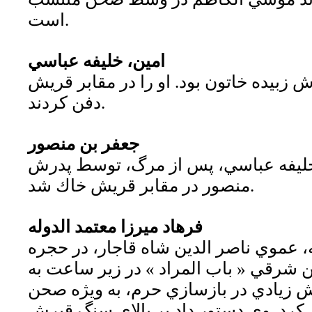
است.
امين، خليفه عباسي
زبيده خاتون بود. او را در مقابر قريش
دفن كردند.
جعفر بن منصور
خليفه عباسي، پس از مرگ، توسط پدرش
منصور در مقابر قريش خاك شد.
فرهاد ميرزا معتمد الدوله
، عموي ناصر الدين شاه قاجار، در حجره
شرقي « باب المراد » در زير ساعت به
ش زيادي در بازسازي حرم، به ويژه صحن
 كرد. وي دستور داد بر بالاي سنگ قبرش