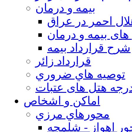
بيمه و درمان
ال احمر در عراق
های بیمه و درمان
شرح قرارداد بیمه
قرارداد زائر
توصيه هاي ضروري
درجه هتل های عتبات
اماکن و اشخاص
محورهاي مرزي
ر اهواز - شلمچه