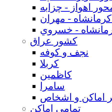
حور اهواز - چزابه
رمانشاه - مهران
مانشاه - خسروي
كشور عراق
نجف و كوفه
كربلا
كاظمين
سامرا
 اماكن و اشخاص
تمامی اماکن