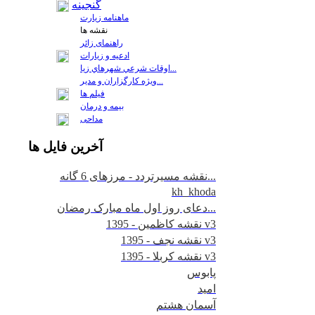
گنجینه
ماهنامه زیارت
نقشه ها
راهنمای زائر
ادعیه و زیارات
اوقات شرعي شهرهاي زيا...
ويژه كارگزاران و مدير...
فيلم ها
بیمه و درمان
مداحی
آخرين
فايل ها
نقشه مسیرتردد - مرزهای 6 گانه...
kh_khoda
دعای روز اول ماه مبارک رمضان...
نقشه کاظمین - 1395 v3
نقشه نجف - 1395 v3
نقشه کربلا - 1395 v3
پابوس
امید
آسمان هشتم