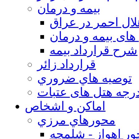
بيمه و درمان
ال احمر در عراق
های بیمه و درمان
شرح قرارداد بیمه
قرارداد زائر
توصيه هاي ضروري
درجه هتل های عتبات
اماکن و اشخاص
محورهاي مرزي
ر اهواز - شلمچه