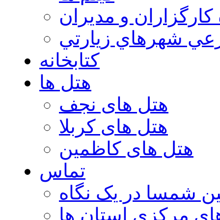
 كارگزاران و مديران
عي شهرهاي زيارتي
کتابخانه
هتل ها
هتل های نجف
هتل های کربلا
هتل های کاظمین
تماس
ن شمسا در یک نگاه
ای مرکزی استان ها