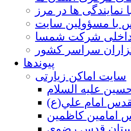
 نمایندگی ها در مرز
 با مسؤولین سایت
داخلی شرکت شمسا
گزاران سراسر کشور
پیوندها
سایت اماکن زیارتی
سين عليه السلام
قدس امام علي(ع)
 امامين كاظمين
ستان قدس رضوي