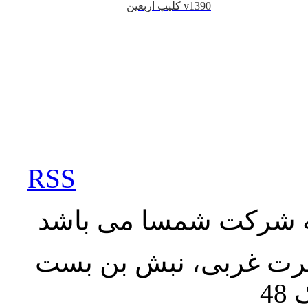
کلیپ اربعین v1390
RSS
به شرکت شمسا می باشد
نصرت غربی، نبش بن بست
48