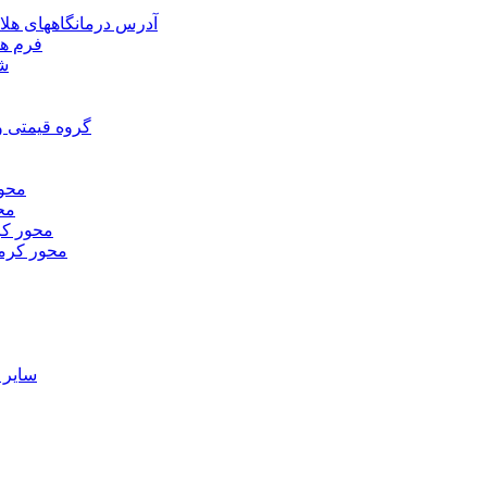
آدرس درمانگاههای هلا
فرم ها
شر
گروه قیمتی و
محور
محو
محور كر
محور كرم
ساير 