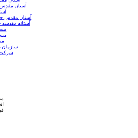
آستان مقدس 
آست
آستان مقدس ح
آستانه مقدسه
مسج
مسج
مس
سازمان ه
شرکت ه
مش
اق
قی