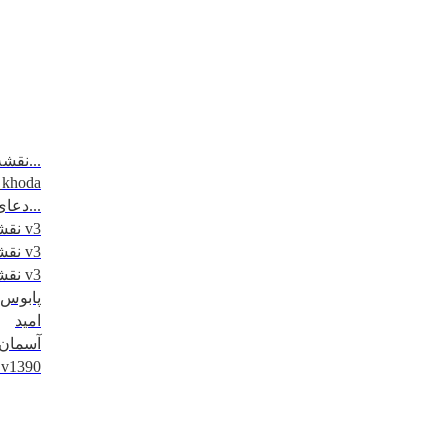
نقشه مسیرتردد - مرزهای 6 گانه...
_khoda
دعای روز اول ماه مبارک رمضان...
نقشه کاظمین - 1395 v3
نقشه نجف - 1395 v3
نقشه کربلا - 1395 v3
پابوس
امید
آسمان
کلیپ اربعین 1390