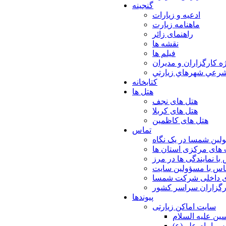
گنجینه
ادعیه و زیارات
ماهنامه زیارت
راهنمای زائر
نقشه ها
فیلم ها
ه كارگزاران و مديران
شرعي شهرهاي زيارتي
کتابخانه
هتل ها
هتل های نجف
هتل های کربلا
هتل های کاظمین
تماس
لین شمسا در یک نگاه
های مرکزی استان ها
با نمایندگی ها در مرز
اس با مسؤولین سایت
ی داخلی شرکت شمسا
ارگزاران سراسر کشور
پیوندها
سایت اماکن زیارتی
ن عليه السلام
س امام علي(ع)