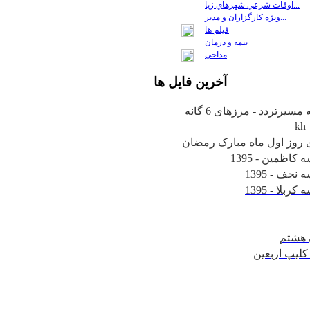
اوقات شرعي شهرهاي زيا...
ويژه كارگزاران و مدير...
فيلم ها
بیمه و درمان
مداحی
آخرين
فايل ها
kh
 هشتم
v