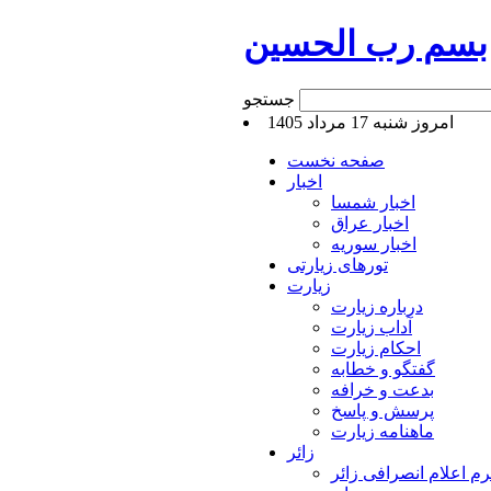
بسم رب الحسین
جستجو
امروز شنبه 17 مرداد 1405
صفحه نخست
اخبار
اخبار شمسا
اخبار عراق
اخبار سوریه
تورهای زیارتی
زیارت
درباره زیارت
آداب زیارت
احکام زیارت
گفتگو و خطابه
بدعت و خرافه
پرسش و پاسخ
ماهنامه زیارت
زائر
م اعلام انصرافی زائر