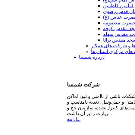
امامين كاظمين
ان قدس رضوي
ضرت عباس (ع)
 حضرت معصومه
د مقدس كوفه
د مقدس سهله
جد مقدس براثا
ا و شرکت های همکار
ای مرکزی استان ها
درباره شمسا
شرکت
شمسا
كلات ناشی از ناامنی و نبود اماكن
امتی و حمل‌ونقل، تغذیه‌ نامناسب و
مت‌های كنترل‌نشده، سازمان حج و
زیارت را بر آن داشت...
ادامه...