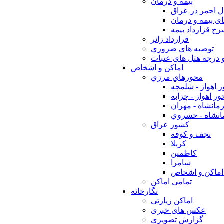
بيمه و درمان
ل احمر در عراق
ی بیمه و درمان
ح قرارداد بیمه
قرارداد زائر
توصيه هاي ضروري
 درجه هتل های عتبات
اماکن و اشخاص
محورهاي مرزي
 اهواز - شلمچه
ر اهواز - چزابه
مانشاه - مهران
انشاه - خسروي
كشور عراق
نجف و كوفه
كربلا
كاظمين
سامرا
اماكن و اشخاص
تمامی اماکن
نگارخانه
اماکن زیارتی
عکس های خبری
گزارش تصویری