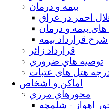
بيمه و درمان
ال احمر در عراق
های بیمه و درمان
شرح قرارداد بیمه
قرارداد زائر
توصيه هاي ضروري
درجه هتل های عتبات
اماکن و اشخاص
محورهاي مرزي
ر اهواز - شلمچه