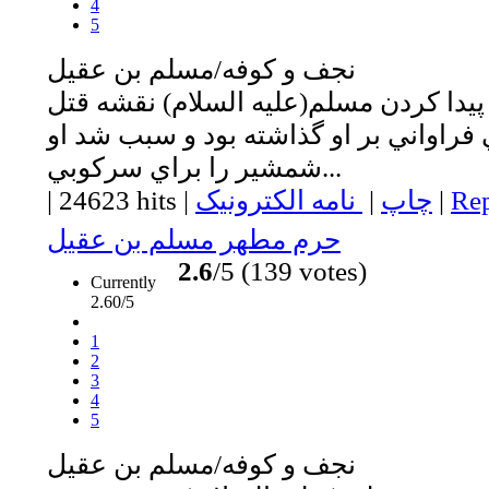
4
5
نجف و كوفه/مسلم بن عقيل
يدا كردن مسلم(عليه السلام) نقشه قتل
ني فراواني بر او گذاشته بود و سبب شد او
شمشير را براي سركوبي...
Rep
|
چاپ
|
نامه الکترونیک
|
24623 hits
|
حرم مطهر مسلم بن عقيل
2.6
/5 (139 votes)
Currently
2.60/5
1
2
3
4
5
نجف و كوفه/مسلم بن عقيل