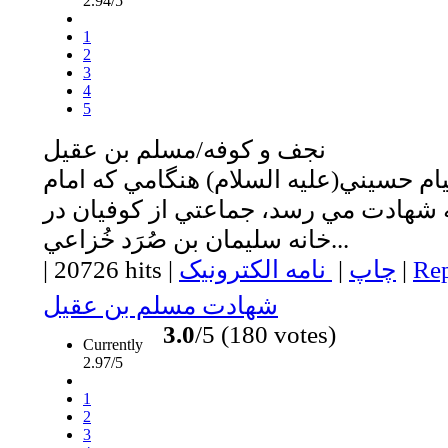
2.94/5
1
2
3
4
5
نجف و كوفه/مسلم بن عقيل
ام حسيني(عليه السلام) هنگامي كه امام
ه شهادت مي رسد، جماعتي از كوفيان در
خانه سليمان بن صُرَد خُزاعي...
Rep
|
چاپ
|
نامه الکترونیک
|
20726 hits
|
شهادت مسلم بن عقيل
3.0
/5 (180 votes)
Currently
2.97/5
1
2
3