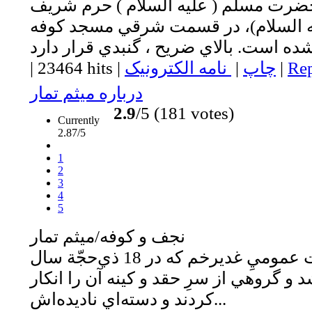
حضرت مسلم ( عليه السلام ) حرم شريف
السلام)، در قسمت شرقي مسجد كوفه
Rep
|
چاپ
|
نامه الکترونیک
|
23464 hits
|
درباره ميثم تمار
2.9
/5 (181 votes)
Currently
2.87/5
1
2
3
4
5
نجف و كوفه/ميثم تمار
سال‌ها پس از بيعت عموميِ غديرخم که در 18 ذي‌حجّة سال
و گروهي از سرِ حقد و کينه آن را انکار
کردند و دسته‌اي ناديده‌اش...