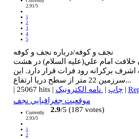
Currently
2.91/5
1
2
3
4
5
نجف و كوفه/درباره نجف و كوفه
 خلافت امام علي(عليه السلام) در هشت
شرف بركرانه رود فرات قرار دارد. اين
سرزمين 22 متر از سطح دريا ارتفاع...
Rep
|
چاپ
|
نامه الکترونیک
|
25067 hits
|
موقعيت جغرافيايي نجف
2.9
/5 (187 votes)
Currently
2.93/5
1
2