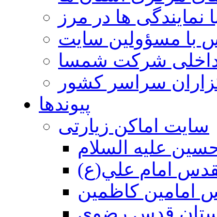
 نمایندگی ها در مرز
 با مسؤولین سایت
داخلی شرکت شمسا
گزاران سراسر کشور
پیوندها
سایت اماکن زیارتی
سين عليه السلام
قدس امام علي(ع)
 امامين كاظمين
ستان قدس رضوي