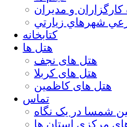
 كارگزاران و مديران
عي شهرهاي زيارتي
کتابخانه
هتل ها
هتل های نجف
هتل های کربلا
هتل های کاظمین
تماس
ن شمسا در یک نگاه
ای مرکزی استان ها