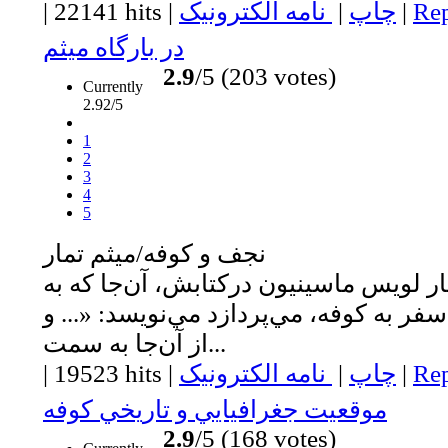
Rep
|
چاپ
|
نامه الکترونیک
|
22141 hits
|
در بارگاه ميثم
2.9
/5 (203 votes)
Currently
2.92/5
1
2
3
4
5
نجف و كوفه/ميثم تمار
مّار لويس ماسينيون درکتابش، آن‌جا که به
ر به کوفه، مي‌پردازد مي‌نويسد: «... و
از آن‌جا به سمت...
Rep
|
چاپ
|
نامه الکترونیک
|
19523 hits
|
موقعيت جغرافيايي و تاريخي كوفه
2.9
/5 (168 votes)