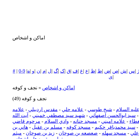
اماکن و اشخاص
|
س
|
ش
|
ص
|
ض
|
ط
|
ظ
|
ع
|
غ
|
ف
|
ق
|
ک
|
گ
|
ل
|
م
|
ن
|
و
|
ه
|
0-9
|
#
|
ی
اماکن و اشخاص
» نجف و كوفه
نجف و كوفه
(49)
ليه السلام
-
شيخ طوسي
-
علامه حلي
-
مقدس اردبيلي
-
علامه
سيد ابوالحسن اصفهاني
-
شهيد سيد مصطفي خميني
-
آيت الله
طاء
-
علامه اميني
-
مسجد حنانه
-
وادي السلام
-
مرحوم قاضي
سيد محمدباقر حكيم
-
مسجد كوفه
-
مسلم بن عقيل
-
هاني بن
علي
-
مسجد سهله
-
صعصعه بن صوحان
-
زيد بن صوحان
-
ميثم
تمار
-
مقبره ها و اشخاص