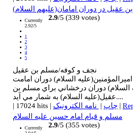
ن عقيل در دوران امامان(عليهم السلام)
2.9
/5 (339 votes)
Currently
2.92/5
1
2
3
4
5
نجف و كوفه/مسلم بن عقيل
ميرالمؤمنين(عليه السلام) دوران امامت
ه السلام) دوران درخشاني براي مسلم بن
عقيل(عليه السلام) به شمار مي آيد....
Rep
|
چاپ
|
نامه الکترونیک
|
17024 hits
|
مسلم و قيام امام حسين عليه السلام
2.9
/5 (355 votes)
Currently