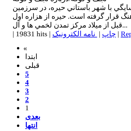
ايگي با شهر باستاني حيره، در سرزمين
گ قرار گرفته است. حيره از هزاره اول
قبل از ميلاد مركز تمدن لخمي ها و آل...
Rep
|
چاپ
|
نامه الکترونیک
|
19831 hits
|
«
ابتدا
قبلی
5
4
3
2
1
بعدی
انتها