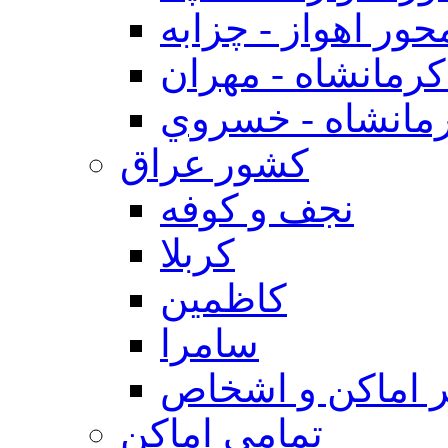
حور اهواز - چزابه
رمانشاه - مهران
مانشاه - خسروي
كشور عراق
نجف و كوفه
كربلا
كاظمين
سامرا
 اماكن و اشخاص
تمامی اماکن