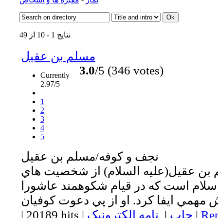
نتایج 1 - 10 از 49
مسلم بن عقيل
3.0
/5 (346 votes)
Currently
2.97/5
1
2
3
4
5
نجف و كوفه/مسلم بن عقيل
 بن عقيل(عليه السلام) از شخصيت هاي
لام است كه در قيام شكوهمند عاشورا
Rep
|
چاپ
|
نامه الکترونیک
|
20189 hits
|