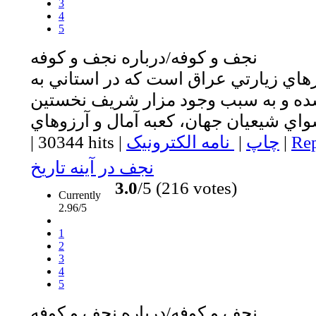
3
4
5
نجف و كوفه/درباره نجف و كوفه
اي زيارتي عراق است كه در استاني به
شده و به سبب وجود مزار شريف نخستين
Rep
|
چاپ
|
نامه الکترونیک
|
30344 hits
|
نجف در آينه تاريخ
3.0
/5 (216 votes)
Currently
2.96/5
1
2
3
4
5
نجف و كوفه/درباره نجف و كوفه