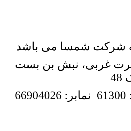
به شرکت شمسا می باشد
نصرت غربی، نبش بن بست
48