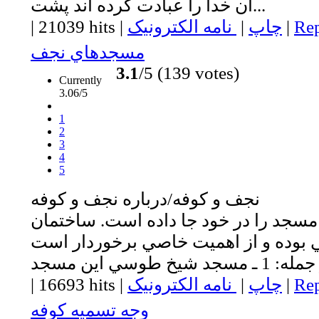
آن خدا را عبادت كرده اند پشت...
Rep
|
چاپ
|
نامه الکترونیک
|
21039 hits
|
مسجدهاي نجف
3.1
/5 (139 votes)
Currently
3.06/5
1
2
3
4
5
نجف و كوفه/درباره نجف و كوفه
سجد را در خود جا داده است. ساختمان
ي بوده و از اهميت خاصي برخوردار است
Rep
|
چاپ
|
نامه الکترونیک
|
16693 hits
|
وجه تسميه كوفه