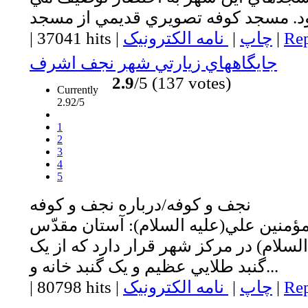
Rep
|
چاپ
|
نامه الکترونیک
|
37041 hits
|
جايگاههاي زيارتي شهر نجف اشرف
2.9
/5 (137 votes)
Currently
2.92/5
1
2
3
4
5
نجف و كوفه/درباره نجف و كوفه
ؤمنين علي(عليه السلام): آستان مقدّس
لام) در مرکز شهر قرار دارد که از يک
گنبد طلايي عظيم و يک گنبد خانه و...
Rep
|
چاپ
|
نامه الکترونیک
|
80798 hits
|