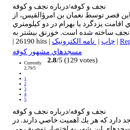
نجف و كوفه/درباره نجف و كوفه
اين قصر توسط نعمان بن امرؤالقيس، از
 اقامت يزدگرد يا بهرام در دو كيلومتري
ه...
Rep
|
چاپ
|
نامه الکترونیک
|
26190 hits
|
مسجدهاي مشهور كوفه
2.8
/5 (129 votes)
Currently
2.79/5
1
2
3
4
5
نجف و كوفه/درباره نجف و كوفه
 دارد كه هر يك اهميت خاصي دارند. در
مسجدهاي اين شهر به اختصار توصيف مي