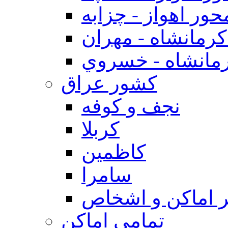
حور اهواز - چزابه
رمانشاه - مهران
مانشاه - خسروي
كشور عراق
نجف و كوفه
كربلا
كاظمين
سامرا
 اماكن و اشخاص
تمامی اماکن