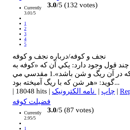
3.0
/5 (132 votes)
Currently
3.01/5
1
2
3
4
5
نجف و كوفه/درباره نجف و كوفه
چند قول وجود دارد: يكي آن كه «كوفه به
معناي جايي است كه در آن ريگ و شن باشد».1 مقدسي مي
گويد: «هر شن كه با ريگ آميخته بود...
Rep
|
چاپ
|
نامه الکترونیک
|
18048 hits
|
فضيلت كوفه
3.0
/5 (87 votes)
Currently
2.95/5
1