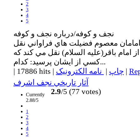
2
3
4
5
نجف و كوفه/درباره نجف و كوفه
امامان معصوم فضيلت هاي فراواني نقل
از امام باقر(عليه السلام) نقل مي كند كه
كسي از ايشان پرسيد: كدام...
Rep
|
چاپ
|
نامه الکترونیک
|
17886 hits
|
آثار تاريخي نجف اشرف
2.9
/5 (77 votes)
Currently
2.88/5
1
2
3
4
5