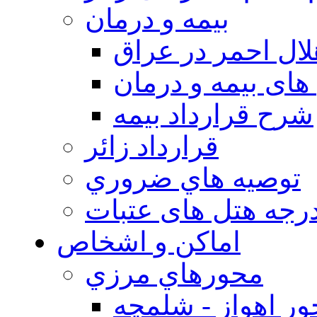
بيمه و درمان
ال احمر در عراق
های بیمه و درمان
شرح قرارداد بیمه
قرارداد زائر
توصيه هاي ضروري
درجه هتل های عتبات
اماکن و اشخاص
محورهاي مرزي
ر اهواز - شلمچه