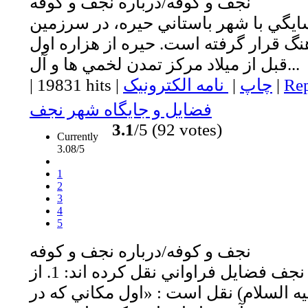
نجف و كوفه/درباره نجف و كوفه
ايگي با شهر باستاني حيره، در سرزمين
گ قرار گرفته است. حيره از هزاره اول
قبل از ميلاد مركز تمدن لخمي ها و آل...
Rep
|
چاپ
|
نامه الکترونیک
|
19831 hits
|
فضايل و جايگاه شهر نجف
3.1
/5 (92 votes)
Currently
3.08/5
1
2
3
4
5
نجف و كوفه/درباره نجف و كوفه
براي شهر مقدس نجف فضايل فراواني نقل كرده اند: 1. از
يه السلام) نقل است : «اول مكاني كه در