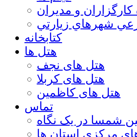
 كارگزاران و مديران
عي شهرهاي زيارتي
کتابخانه
هتل ها
هتل های نجف
هتل های کربلا
هتل های کاظمین
تماس
ن شمسا در یک نگاه
ای مرکزی استان ها