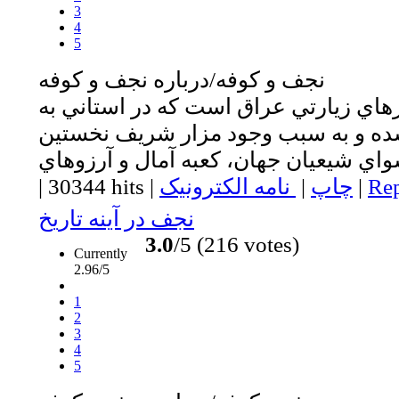
3
4
5
نجف و كوفه/درباره نجف و كوفه
اي زيارتي عراق است كه در استاني به
شده و به سبب وجود مزار شريف نخستين
Rep
|
چاپ
|
نامه الکترونیک
|
30344 hits
|
نجف در آينه تاريخ
3.0
/5 (216 votes)
Currently
2.96/5
1
2
3
4
5