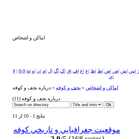
اماکن و اشخاص
|
س
|
ش
|
ص
|
ض
|
ط
|
ظ
|
ع
|
غ
|
ف
|
ق
|
ک
|
گ
|
ل
|
م
|
ن
|
و
|
ه
|
0-9
|
#
|
ی
اماکن و اشخاص
»
نجف و كوفه
» درباره نجف و كوفه
درباره نجف و كوفه
(11)
نتایج 1 - 10 از 11
موقعيت جغرافيايي و تاريخي كوفه
2.9
/5 (168 votes)