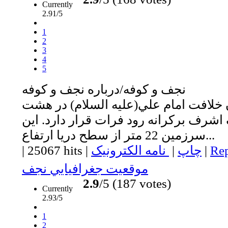
Currently
2.91/5
1
2
3
4
5
نجف و كوفه/درباره نجف و كوفه
 خلافت امام علي(عليه السلام) در هشت
شرف بركرانه رود فرات قرار دارد. اين
سرزمين 22 متر از سطح دريا ارتفاع...
Rep
|
چاپ
|
نامه الکترونیک
|
25067 hits
|
موقعيت جغرافيايي نجف
2.9
/5 (187 votes)
Currently
2.93/5
1
2