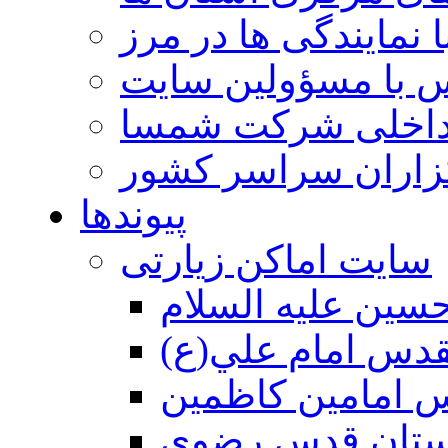
 نمایندگی ها در مرز
 با مسؤولین سایت
داخلی شرکت شمسا
گزاران سراسر کشور
پیوندها
سایت اماکن زیارتی
سين عليه السلام
قدس امام علي(ع)
 امامين كاظمين
ستان قدس رضوي