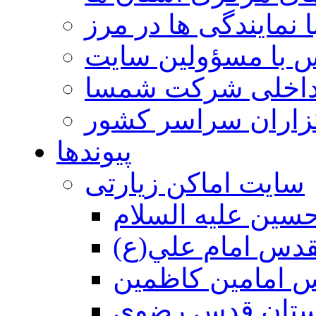
 نمایندگی ها در مرز
 با مسؤولین سایت
داخلی شرکت شمسا
گزاران سراسر کشور
پیوندها
سایت اماکن زیارتی
سين عليه السلام
قدس امام علي(ع)
 امامين كاظمين
ستان قدس رضوي