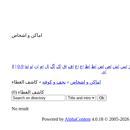
اماکن و اشخاص
|
س
|
ش
|
ص
|
ض
|
ط
|
ظ
|
ع
|
غ
|
ف
|
ق
|
ک
|
گ
|
ل
|
م
|
ن
|
و
|
ه
|
0-9
|
#
|
ی
اماکن و اشخاص
»
نجف و كوفه
» كاشف الغطاء
كاشف الغطاء
(0)
No result
Powered by
AlphaContent
4.0.18 © 2005-2026 -