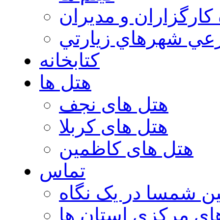
 كارگزاران و مديران
عي شهرهاي زيارتي
کتابخانه
هتل ها
هتل های نجف
هتل های کربلا
هتل های کاظمین
تماس
ن شمسا در یک نگاه
ای مرکزی استان ها