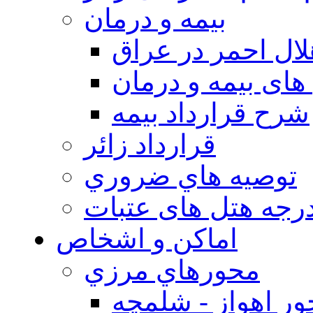
بيمه و درمان
ال احمر در عراق
های بیمه و درمان
شرح قرارداد بیمه
قرارداد زائر
توصيه هاي ضروري
درجه هتل های عتبات
اماکن و اشخاص
محورهاي مرزي
ر اهواز - شلمچه