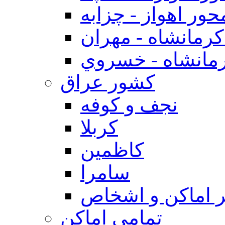
حور اهواز - چزابه
رمانشاه - مهران
مانشاه - خسروي
كشور عراق
نجف و كوفه
كربلا
كاظمين
سامرا
 اماكن و اشخاص
تمامی اماکن