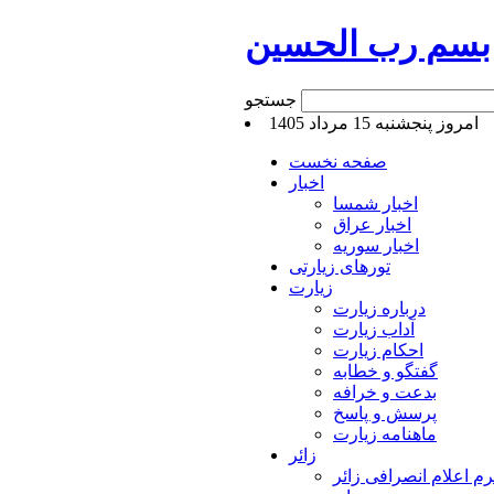
بسم رب الحسین
جستجو
امروز پنجشنبه 15 مرداد 1405
صفحه نخست
اخبار
اخبار شمسا
اخبار عراق
اخبار سوریه
تورهای زیارتی
زیارت
درباره زیارت
آداب زیارت
احکام زیارت
گفتگو و خطابه
بدعت و خرافه
پرسش و پاسخ
ماهنامه زیارت
زائر
م اعلام انصرافی زائر