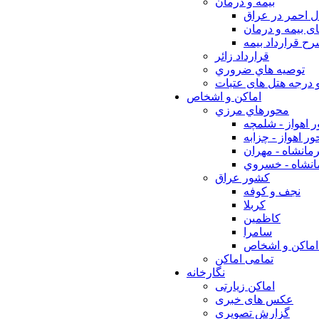
بيمه و درمان
ل احمر در عراق
ی بیمه و درمان
ح قرارداد بیمه
قرارداد زائر
توصيه هاي ضروري
 درجه هتل های عتبات
اماکن و اشخاص
محورهاي مرزي
 اهواز - شلمچه
ر اهواز - چزابه
مانشاه - مهران
انشاه - خسروي
كشور عراق
نجف و كوفه
كربلا
كاظمين
سامرا
اماكن و اشخاص
تمامی اماکن
نگارخانه
اماکن زیارتی
عکس های خبری
گزارش تصویری