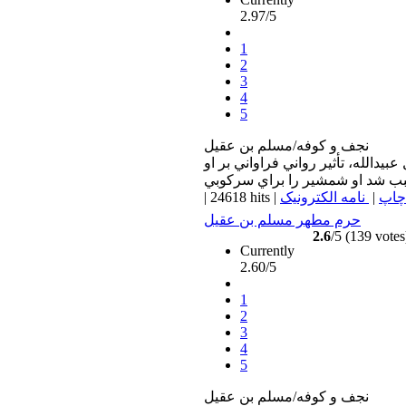
2.97/5
1
2
3
4
5
نجف و كوفه/مسلم بن عقيل
دالله، تأثير رواني فراواني بر او
چاپ
|
نامه الکترونیک
|
24618 hits
|
حرم مطهر مسلم بن عقيل
2.6
/5 (139 votes
Currently
2.60/5
1
2
3
4
5
نجف و كوفه/مسلم بن عقيل