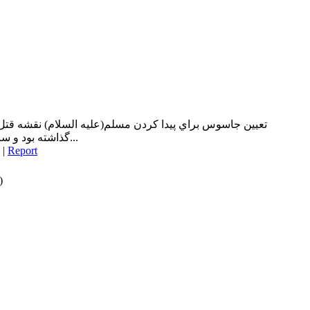
تعيين جاسوس براي پيدا كردن مسلم(عليه السلام) نقشه قتل عبي
گذاشته بود و سبب شد او شمشير را براي سركوبي...
|
Report
)