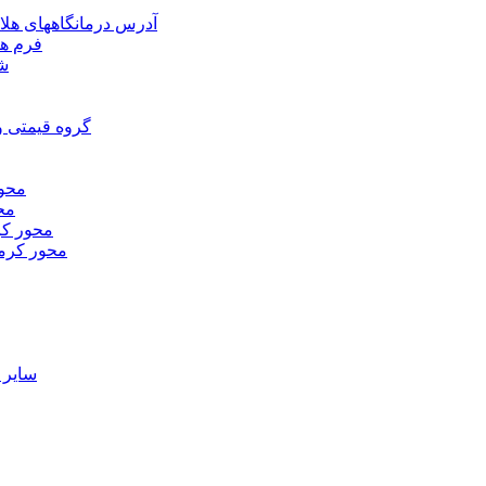
آدرس درمانگاههای هلا
فرم ها
شر
گروه قیمتی و
محور
محو
محور كر
محور كرم
ساير 