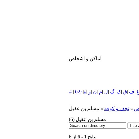
اماکن و اشخاص
|
ف
|
ق
|
ک
|
گ
|
ل
|
م
|
ن
|
و
|
ه
|
0-9
|
#
ص
»
نجف و كوفه
» مسلم بن عقيل
مسلم بن عقيل
(6)
نتایج 1 - 6 از 6