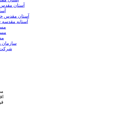
آستان مقدس 
آست
آستان مقدس ح
آستانه مقدسه
مسج
مسج
مس
سازمان ه
شرکت ه
مش
اق
قی