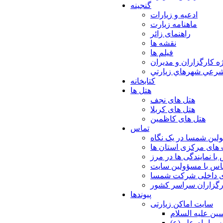
گنجینه
ادعیه و زیارات
ماهنامه زیارت
راهنمای زائر
نقشه ها
فیلم ها
ه كارگزاران و مديران
شرعي شهرهاي زيارتي
کتابخانه
هتل ها
هتل های نجف
هتل های کربلا
هتل های کاظمین
تماس
لین شمسا در یک نگاه
های مرکزی استان ها
با نمایندگی ها در مرز
اس با مسؤولین سایت
ی داخلی شرکت شمسا
ارگزاران سراسر کشور
پیوندها
سایت اماکن زیارتی
ن عليه السلام
س امام علي(ع)