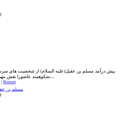
)
پيش درآمد مسلم بن عقيل(عليه السلام) از شخصيت هاي سرشن
شكوهمند عاشورا نقش مهمي ايفا كرد. او از پي دعوت كوفيان،...
|
Report
مسلم بن عقيل
)