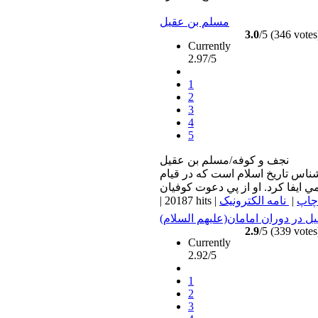
مسلم بن عقيل
3.0
/5 (346 votes
Currently
2.97/5
1
2
3
4
5
نجف و كوفه/مسلم بن عقيل
اس تاريخ اسلام است كه در قيام
چاپ
|
نامه الکترونیک
|
20187 hits
|
 در دوران امامان(عليهم السلام)
2.9
/5 (339 votes
Currently
2.92/5
1
2
3