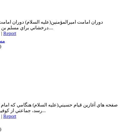
دوران امامت اميرالمؤمنين(عليه السلام) دوران امامت 
درخشاني براي مسلم بن عقيل(عليه السلام) به شمار مي آيد....
|
Report
مسل
)
صفحه هاي آغازين قيام حسيني(عليه السلام) هنگامي كه امام 
رسد، جماعتي از كوفيان در خانه سليمان بن صُرَد خُزاعي...
|
Report
)