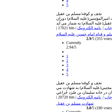
4
5
نجف و كوفه/مسلم بن عقيل
اميرالمؤمنين(عليه السلام) دوران
چاپ
|
نامه الکترونیک
|
17021 hits
|
م و قيام امام حسين عليه السلام
2.9
/5 (355 votes
Currently
2.94/5
1
2
3
4
5
نجف و كوفه/مسلم بن عقيل
مجتبي(عليه السلام) به شهادت مي
چاپ
|
نامه الکترونیک
|
20720 hits
|
شهادت مسلم بن عقيل
3.0
/5 (180 votes
Currently