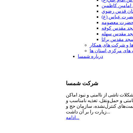
امامين كاظمين
ان قدس رضوي
ضرت عباس (ع)
 حضرت معصومه
د مقدس كوفه
د مقدس سهله
جد مقدس براثا
ا و شرکت های همکار
ای مرکزی استان ها
درباره شمسا
شرکت
شمسا
كلات ناشی از ناامنی و نبود اماكن
امتی و حمل‌ونقل، تغذیه‌ نامناسب و
مت‌های كنترل‌نشده، سازمان حج و
زیارت را بر آن داشت...
ادامه...