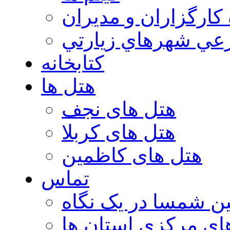
 كارگزاران و مديران
عي شهرهاي زيارتي
کتابخانه
هتل ها
هتل های نجف
هتل های کربلا
هتل های کاظمین
تماس
ن شمسا در یک نگاه
ای مرکزی استان ها