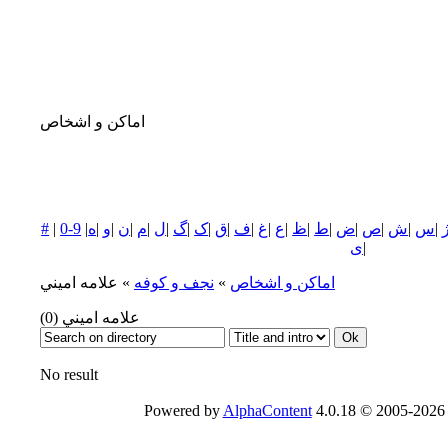
اماکن و اشخاص
|
س
|
ش
|
ص
|
ض
|
ط
|
ظ
|
ع
|
غ
|
ف
|
ق
|
ک
|
گ
|
ل
|
م
|
ن
|
و
|
ه
|
0-9
|
#
|
ی
اماکن و اشخاص
»
نجف و كوفه
» علامه اميني
علامه اميني
(0)
No result
Powered by
AlphaContent
4.0.18 © 2005-2026 -