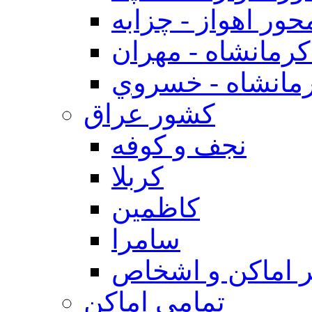
حور اهواز - چزابه
رمانشاه - مهران
مانشاه - خسروي
كشور عراق
نجف و كوفه
كربلا
كاظمين
سامرا
 اماكن و اشخاص
تمامی اماکن