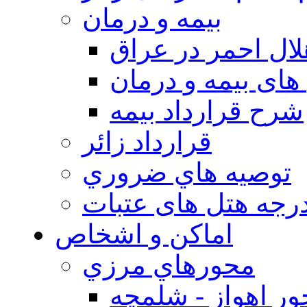
بيمه و درمان
ال احمر در عراق
های بیمه و درمان
شرح قرارداد بیمه
قرارداد زائر
توصيه هاي ضروري
درجه هتل های عتبات
اماکن و اشخاص
محورهاي مرزي
ر اهواز - شلمچه