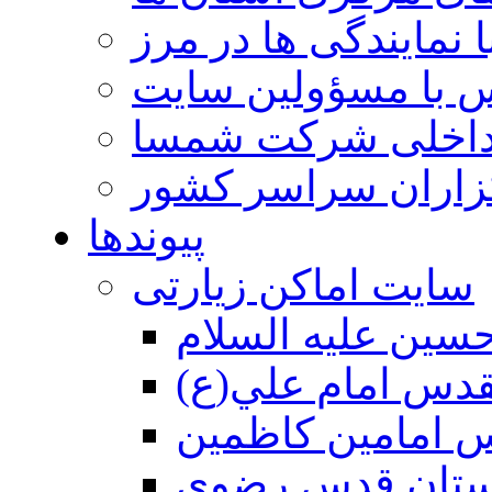
 نمایندگی ها در مرز
 با مسؤولین سایت
داخلی شرکت شمسا
گزاران سراسر کشور
پیوندها
سایت اماکن زیارتی
سين عليه السلام
قدس امام علي(ع)
 امامين كاظمين
ستان قدس رضوي