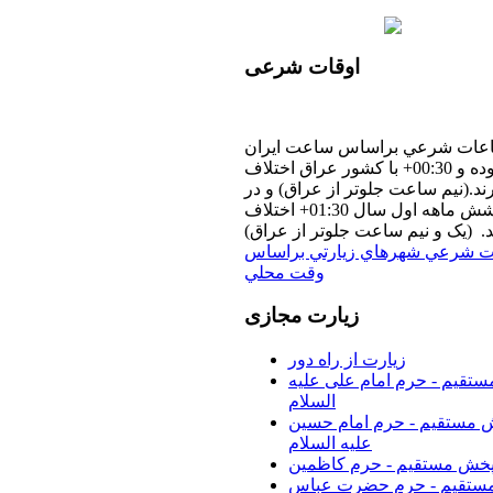
اوقات
شرعی
عات شرعي براساس ساعت ايران
بوده و 00:30+ با كشور عراق اختلاف
رند.(نيم ساعت جلوتر از عراق) و در
شش ماهه اول سال 01:30+ اختلاف
د. (یک و نیم ساعت جلوتر از عراق)
ت شرعي شهرهاي زيارتي براساس
وقت محلي
زیارت
مجازی
زیارت از راه دور
تقیم - حرم امام علی علیه
السلام
 مستقیم - حرم امام حسین
علیه السلام
خش مستقیم - حرم کاظمین
ستقیم - حرم حضرت عباس