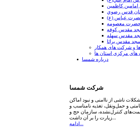
امامين كاظمين
ان قدس رضوي
ضرت عباس (ع)
 حضرت معصومه
د مقدس كوفه
د مقدس سهله
جد مقدس براثا
ا و شرکت های همکار
ای مرکزی استان ها
درباره شمسا
شرکت
شمسا
كلات ناشی از ناامنی و نبود اماكن
امتی و حمل‌ونقل، تغذیه‌ نامناسب و
مت‌های كنترل‌نشده، سازمان حج و
زیارت را بر آن داشت...
ادامه...