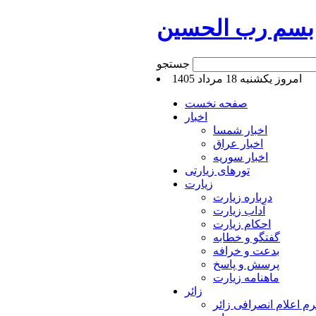
بسم رب الحسین
جستجو
امروز يكشنبه 18 مرداد 1405
صفحه نخست
اخبار
اخبار شمسا
اخبار عراق
اخبار سوریه
تورهای زیارتی
زیارت
درباره زیارت
آداب زیارت
احکام زیارت
گفتگو و خطابه
بدعت و خرافه
پرسش و پاسخ
ماهنامه زیارت
زائر
م اعلام انصرافی زائر