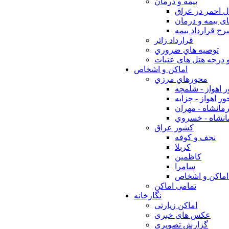
بيمه و درمان
ل احمر در عراق
ی بیمه و درمان
ح قرارداد بیمه
قرارداد زائر
توصيه هاي ضروري
 درجه هتل های عتبات
اماکن و اشخاص
محورهاي مرزي
 اهواز - شلمچه
ر اهواز - چزابه
مانشاه - مهران
انشاه - خسروي
كشور عراق
نجف و كوفه
كربلا
كاظمين
سامرا
اماكن و اشخاص
تمامی اماکن
نگارخانه
اماکن زیارتی
عکس های خبری
گزارش تصویری