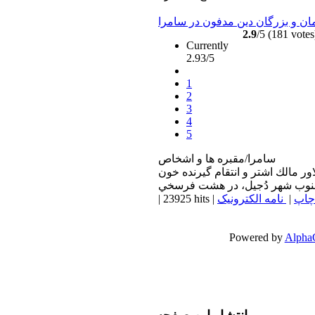
ان و بزرگان دين مدفون در سامرا
2.9
/5 (181 votes
Currently
2.93/5
1
2
3
4
5
سامرا/مقبره ها و اشخاص
اور مالك اشتر و انتقام گيرنده خون
چاپ
|
نامه الکترونیک
|
23925 hits
|
Powered by
Alpha