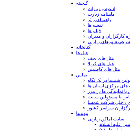
گنجینه
ادعیه و زیارات
ماهنامه زیارت
راهنمای زائر
نقشه ها
فیلم ها
ه كارگزاران و مديران
شرعي شهرهاي زيارتي
کتابخانه
هتل ها
هتل های نجف
هتل های کربلا
هتل های کاظمین
تماس
لین شمسا در یک نگاه
های مرکزی استان ها
با نمایندگی ها در مرز
اس با مسؤولین سایت
ی داخلی شرکت شمسا
ارگزاران سراسر کشور
پیوندها
سایت اماکن زیارتی
ن عليه السلام
س امام علي(ع)