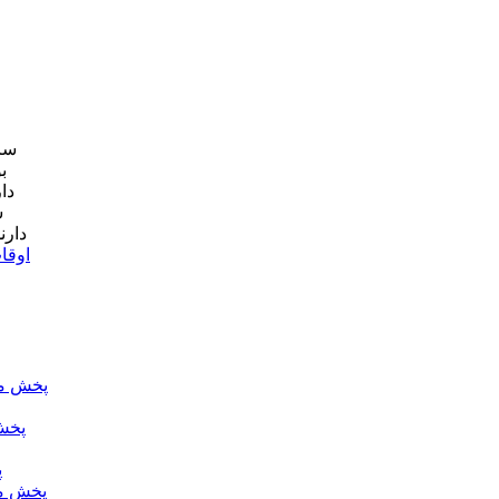
سا
دا
دارن
اوقا
پخش مس
پخش
پ
پخش م