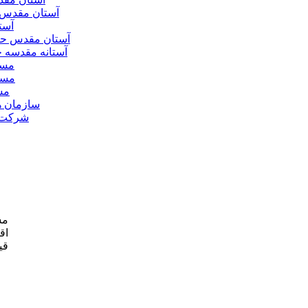
آستان مقدس 
آست
آستان مقدس ح
آستانه مقدسه
مسج
مسج
مس
سازمان ه
شرکت ه
مش
اق
قی