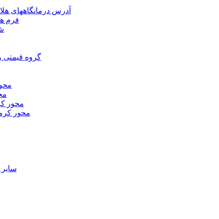
آدرس درمانگاههای هلا
فرم ها
شر
گروه قیمتی و
محور
محو
محور كر
محور كرم
ساير 