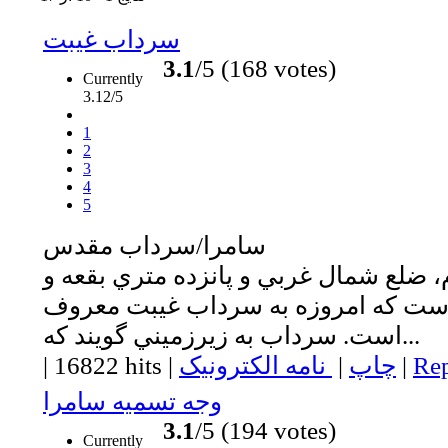
سرداب غيبت
3.1
/5 (168 votes)
Currently
3.12/5
1
2
3
4
5
سامرا/سرداب مقدس
 ضلع شمال غربي و پانزده متري بقعه و
ست كه امروزه به سرداب غيبت معروف
است. سرداب به زيرزميني گويند كه...
Rep
|
چاپ
|
نامه الکترونیک
|
16822 hits
|
وجه تسميه سامرا
3.1
/5 (194 votes)
Currently