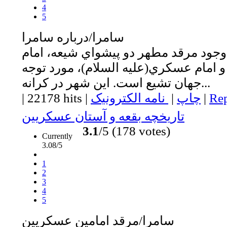
4
5
سامرا/درباره سامرا
جود مرقد مطهر دو پيشواي شيعه، امام
و امام عسكري(عليه السلام)، مورد توجه
جهان تشيع است. اين شهر در كرانه...
Rep
|
چاپ
|
نامه الکترونیک
|
22178 hits
|
تاريخچه بقعه و آستان عسكريين
3.1
/5 (178 votes)
Currently
3.08/5
1
2
3
4
5
سامرا/مرقد امامين عسكريين