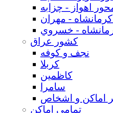
حور اهواز - چزابه
رمانشاه - مهران
مانشاه - خسروي
كشور عراق
نجف و كوفه
كربلا
كاظمين
سامرا
 اماكن و اشخاص
تمامی اماکن