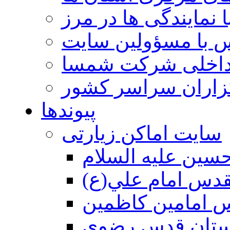
 نمایندگی ها در مرز
 با مسؤولین سایت
داخلی شرکت شمسا
گزاران سراسر کشور
پیوندها
سایت اماکن زیارتی
سين عليه السلام
قدس امام علي(ع)
 امامين كاظمين
ستان قدس رضوي