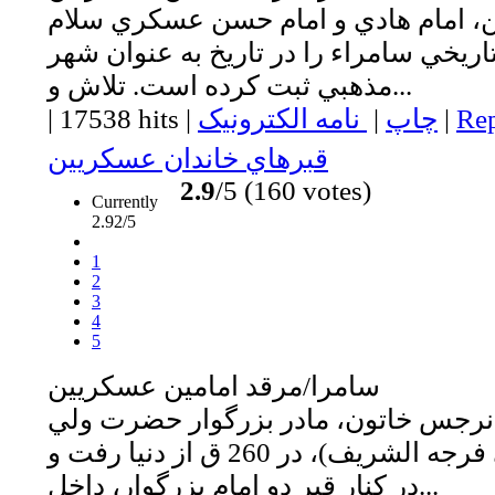
ن، امام هادي و امام حسن عسكري سلام
تاريخي سامراء را در تاريخ به عنوان شهر
مذهبي ثبت كرده است. تلاش و...
Rep
|
چاپ
|
نامه الکترونیک
|
17538 hits
|
قبرهاي خاندان عسكريين
2.9
/5 (160 votes)
Currently
2.92/5
1
2
3
4
5
سامرا/مرقد امامين عسكريين
نرجس خاتون، مادر بزرگوار حضرت ولي
عصر(عجل الله تعالي فرجه الشريف)، در 260 ق از دنيا رفت و
در كنار قبر دو امام بزرگوار، داخل...