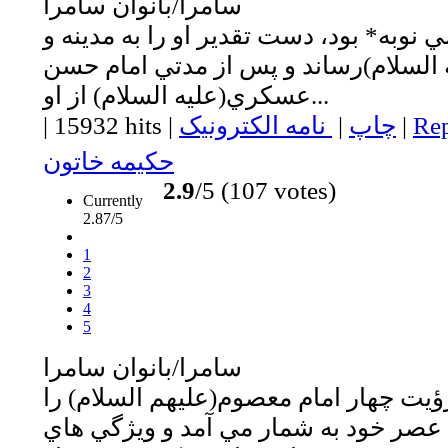
سامرا/بانوان سامرا
ي نوبه* بود، دست تقدير او را به مدينه و
ه السلام)رساند و پس از مدتي امام حسن
عسکري(عليه السلام) از او...
Rep
|
چاپ
|
نامه الکترونیک
|
15932 hits
|
حکيمه خاتون
2.9
/5 (107 votes)
Currently
2.87/5
1
2
3
4
5
سامرا/بانوان سامرا
ؤيت چهار امام معصوم(عليهم السلام) را
ف عصر خود به شمار مي آمد و ويژگي هاي