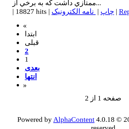
ممتازي داشت که به برخي از...
Rep
|
چاپ
|
نامه الکترونیک
|
18827 hits
|
«
ابتدا
قبلی
2
1
بعدی
انتها
»
صفحه 1 از 2
Powered by
AlphaContent
4.0.18 © 20
reserved