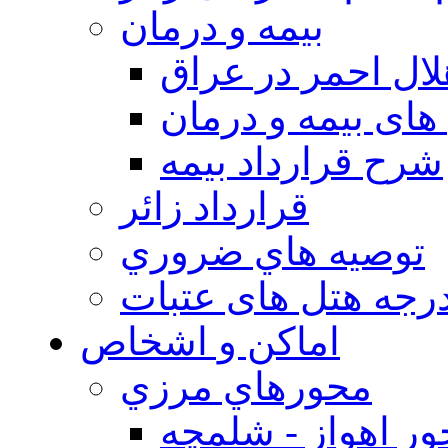
بيمه و درمان
ال احمر در عراق
های بیمه و درمان
شرح قرارداد بیمه
قرارداد زائر
توصيه هاي ضروري
درجه هتل های عتبات
اماکن و اشخاص
محورهاي مرزي
ر اهواز - شلمچه