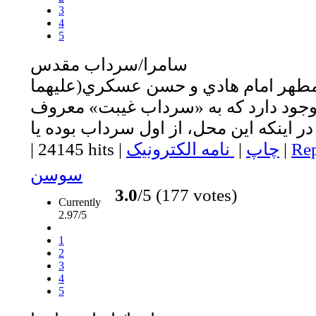
3
4
5
سامرا/سرداب مقدس
طهر امام هادي و حسن عسکري(عليهما
وجود دارد که به «سرداب غيبت» معروف
Rep
|
چاپ
|
نامه الکترونیک
|
24145 hits
|
سوسن
3.0
/5 (177 votes)
Currently
2.97/5
1
2
3
4
5