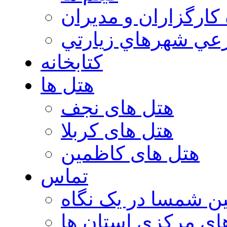
 كارگزاران و مديران
عي شهرهاي زيارتي
کتابخانه
هتل ها
هتل های نجف
هتل های کربلا
هتل های کاظمین
تماس
ن شمسا در یک نگاه
ای مرکزی استان ها