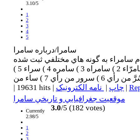
3.10/5
1
2
3
4
5
سامرا/درباره سامرا
ام سامراء به گونه هاي مختلفي ثبت شده
است از جمله: 1 ) سامرّاء 2 ) سامراه 3 ) سامره 4 ) سراء 5 )
Rep
|
چاپ
|
نامه الکترونیک
|
19631 hits
|
موقعيت جغرافيايي و تاريخي سامرا
3.0
/5 (182 votes)
Currently
2.98/5
1
2
3