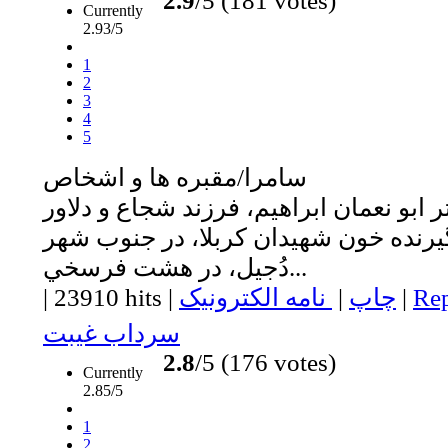
2.9
/5 (181 votes)
Currently
2.93/5
1
2
3
4
5
سامرا/مقبره ها و اشخاص
 ابو نعمان ابراهيم، فرزند شجاع و دلاور
گيرنده خون شهيدان كربلا، در جنوب شهر
دُجيل، در هشت فرسخي...
Rep
|
چاپ
|
نامه الکترونیک
|
23910 hits
|
سرداب غيبت
2.8
/5 (176 votes)
Currently
2.85/5
1
2