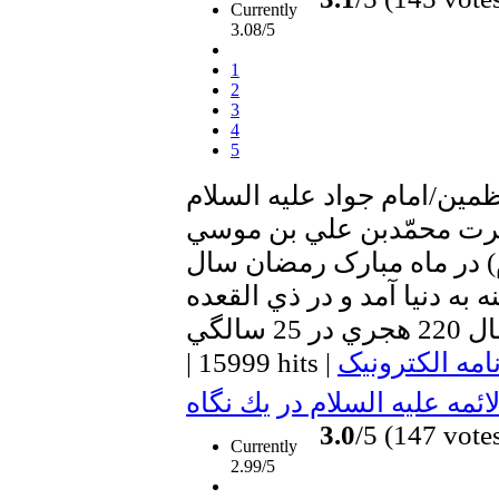
Currently
3.08/5
1
2
3
4
5
مين/امام جواد عليه السلام
ت محمّدبن علي بن موسي
م) در ماه مبارک رمضان سال
نه به دنيا آمد و در ذي القعده
امه الکترونیک
|
15999 hits
|
ئمه علیه السلام در يك نگاه
3.0
/5 (147 vote
Currently
2.99/5