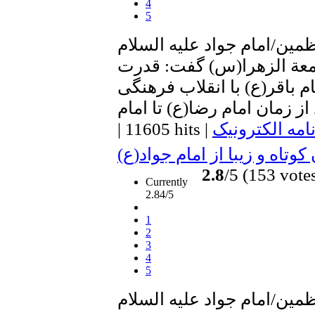
4
5
مين/امام جواد عليه السلام
عة الزهرا(س) گفت: قدرت
م باقر(ع) با انقلاب فرهنگی
امه الکترونیک
|
11605 hits
|
وتاه و زیبا از امام جواد(ع)
2.8
/5 (153 vote
Currently
2.84/5
1
2
3
4
5
مين/امام جواد عليه السلام