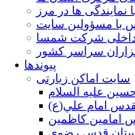
 نمایندگی ها در مرز
 با مسؤولین سایت
داخلی شرکت شمسا
گزاران سراسر کشور
پیوندها
سایت اماکن زیارتی
سين عليه السلام
قدس امام علي(ع)
 امامين كاظمين
ستان قدس رضوي