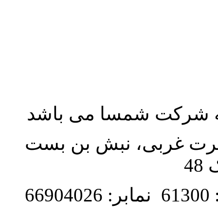
به شرکت شمسا می باشد
نصرت غربی، نبش بن بست
48