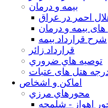
بيمه و درمان
ال احمر در عراق
های بیمه و درمان
شرح قرارداد بیمه
قرارداد زائر
توصيه هاي ضروري
درجه هتل های عتبات
اماکن و اشخاص
محورهاي مرزي
ر اهواز - شلمچه