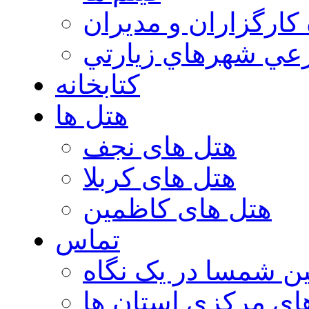
 كارگزاران و مديران
عي شهرهاي زيارتي
کتابخانه
هتل ها
هتل های نجف
هتل های کربلا
هتل های کاظمین
تماس
ن شمسا در یک نگاه
ای مرکزی استان ها