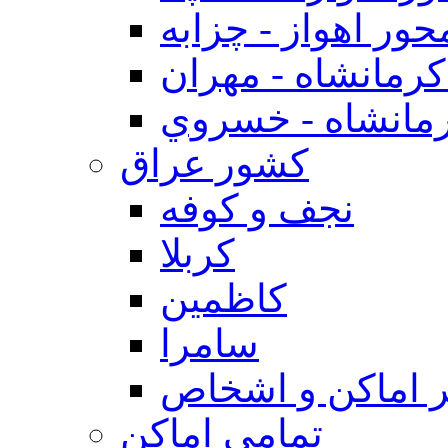
حور اهواز - چزابه
رمانشاه - مهران
مانشاه - خسروي
كشور عراق
نجف و كوفه
كربلا
كاظمين
سامرا
 اماكن و اشخاص
تمامی اماکن