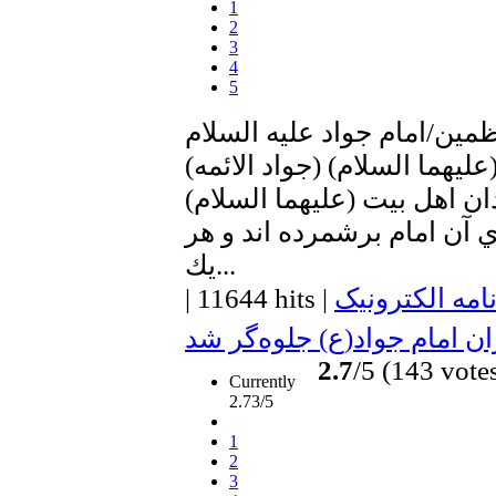
1
2
3
4
5
مين/امام جواد عليه السلام
ليهما السلام) (جواد الائمه)
ان اهل بيت (عليهما السلام)
 آن امام برشمرده اند و هر
يك...
امه الکترونیک
|
11644 hits
|
ن امام جواد(ع) جلوه‌گر شد
2.7
/5 (143 vote
Currently
2.73/5
1
2
3