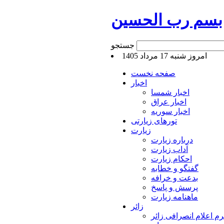
بسم رب الحسین
جستجو
امروز شنبه 17 مرداد 1405
صفحه نخست
اخبار
اخبار شمسا
اخبار عراق
اخبار سوریه
تورهای زیارتی
زیارت
درباره زیارت
آداب زیارت
احکام زیارت
گفتگو و خطابه
بدعت و خرافه
پرسش و پاسخ
ماهنامه زیارت
زائر
م اعلام انصرافی زائر