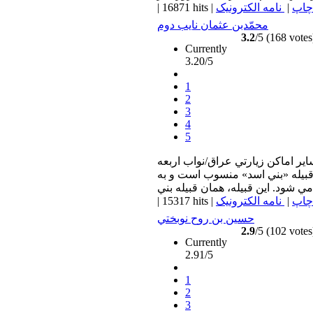
چاپ
|
نامه الکترونیک
|
16871 hits
|
محمّدبن عثمان نايب دوم
3.2
/5 (168 votes
Currently
3.20/5
1
2
3
4
5
ير اماكن زيارتي عراق/نواب اربعه
قبيله «بني اسد» منسوب است و به
چاپ
|
نامه الکترونیک
|
15317 hits
|
حسين بن روح نوبختي
2.9
/5 (102 votes
Currently
2.91/5
1
2
3