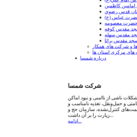
امامين كاظمين
ان قدس رضوي
ضرت عباس (ع)
 حضرت معصومه
د مقدس كوفه
د مقدس سهله
جد مقدس براثا
ا و شرکت های همکار
ای مرکزی استان ها
درباره شمسا
شرکت
شمسا
كلات ناشی از ناامنی و نبود اماكن
امتی و حمل‌ونقل، تغذیه‌ نامناسب و
مت‌های كنترل‌نشده، سازمان حج و
زیارت را بر آن داشت...
ادامه...