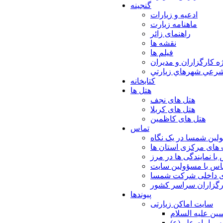
گنجینه
ادعیه و زیارات
ماهنامه زیارت
راهنمای زائر
نقشه ها
فیلم ها
ه كارگزاران و مديران
شرعي شهرهاي زيارتي
کتابخانه
هتل ها
هتل های نجف
هتل های کربلا
هتل های کاظمین
تماس
لین شمسا در یک نگاه
های مرکزی استان ها
با نمایندگی ها در مرز
اس با مسؤولین سایت
ی داخلی شرکت شمسا
ارگزاران سراسر کشور
پیوندها
سایت اماکن زیارتی
ن عليه السلام
س امام علي(ع)