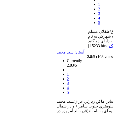
1
2
3
4
5
اق/طفلان مسلم
ه شهركي به نام
یک
|
15233 hits
|
آستان سيد محمد
2.8
/5 (108 votes
Currently
2.83/5
1
2
3
4
5
اير اماكن زيارتي عراق/سيد محمد
جعفر، سيد محمد فرزند امام هادي(عليه السلام) در 50 كيلومتري جنوب سامراء و در شمال