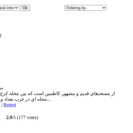
)
سا
از مسجدهاي قديم و مشهور كاظمين است كه بين محله كرخ بغدا
محله اي در غرب بغداد و در جنوب كرخ است. آن را از آن رو...
|
Report
2.9
/5 (177 votes)
y