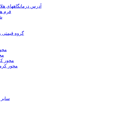
آدرس درمانگاههای هلا
فرم ها
شر
گروه قیمتی و
محور
محو
محور كر
محور كرم
ساير 