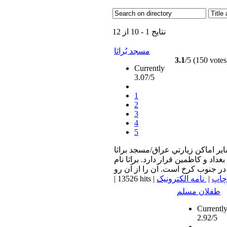
نتایج 1 - 10 از 12
مسجد بُراثا
3.1
/5 (150 votes
Currently
3.07/5
1
2
3
4
5
ير اماكن زيارتي عراق/مسجد براثا
د و كاظمين قرار دارد. براثا نام
چاپ
|
نامه الکترونیک
|
13526 hits
|
طفلان مسلم
Currentl
2.92/5