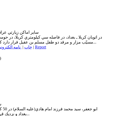
ساير اماكن زيارتي عر
در اتوبان كربلا ـ بغداد، در فاصله سي كيلومتري كربلا، در حوم
مسيّب مزار و مرقد دو طفل مسلم بن عقيل قرار دارد كه داراي دو گنبد...
Report
|
چاپ
|
نامه الکترون
)
س
ابو 
بغداد و نزديك قريه اي به نام بلد(قريه بلد امروزه در...