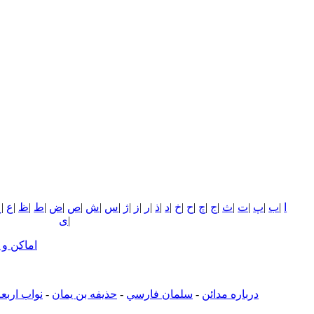
ا
|
ب
|
پ
|
ت
|
ث
|
ج
|
چ
|
ح
|
خ
|
د
|
ذ
|
ر
|
ز
|
ژ
|
س
|
ش
|
ص
|
ض
|
ط
|
ظ
|
ع
|
غ
|
ی
اماکن و
درباره مدائن
-
سلمان فارسي
-
حذيفه بن يمان
-
نواب اربع