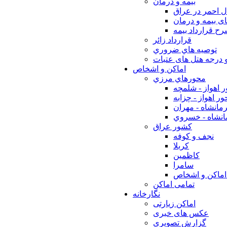
بيمه و درمان
ل احمر در عراق
ی بیمه و درمان
ح قرارداد بیمه
قرارداد زائر
توصيه هاي ضروري
 درجه هتل های عتبات
اماکن و اشخاص
محورهاي مرزي
 اهواز - شلمچه
ر اهواز - چزابه
مانشاه - مهران
انشاه - خسروي
كشور عراق
نجف و كوفه
كربلا
كاظمين
سامرا
اماكن و اشخاص
تمامی اماکن
نگارخانه
اماکن زیارتی
عکس های خبری
گزارش تصویری