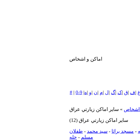
اماکن و اشخاص
|
ف
|
ق
|
ک
|
گ
|
ل
|
م
|
ن
|
و
|
ه
|
0-9
|
#
 اشخاص
» ساير اماكن زيارتي عراق
ساير اماكن زيارتي عراق
(12)
ه
-
مسجد براثا
-
سيد محمد
-
طفلان
مسلم
-
حله