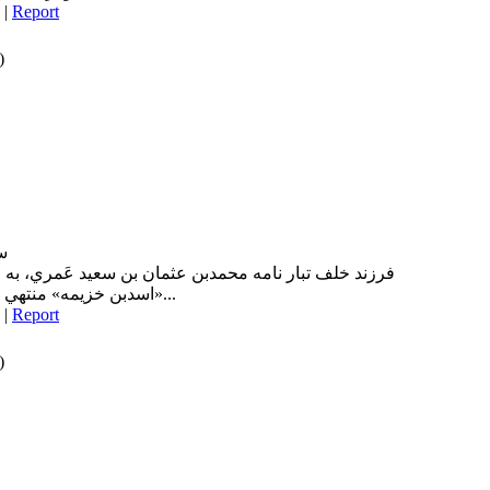
|
Report
)
سا
فرزند خلف تبار نامه محمدبن عثمان بن سعيد عَمري، به 
«اسدبن خزيمه» منتهي مي شود. اين قبيله، همان قبيله بني...
|
Report
)