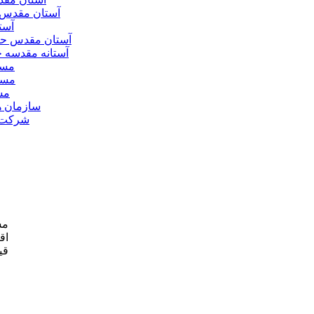
آستان مقدس 
آست
آستان مقدس ح
آستانه مقدسه
مسج
مسج
مس
سازمان ه
شرکت ه
مش
اق
قی