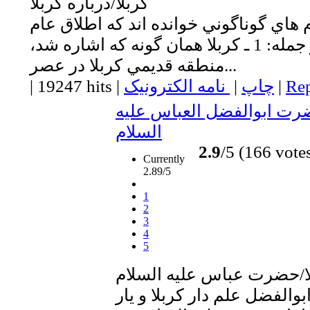
كربلا/درباره كربلا
 هاي گوناگوني خوانده اند كه اطلاق عام
بر خاص است، از جمله: 1 ـ كربلا همان گونه كه اشاره شد،
منطقه قديمي كربلا در عصر...
Rep
|
چاپ
|
نامه الکترونیک
|
19247 hits
|
ضرت ابوالفضل العباس عليه
السلام
2.9
/5 (166 vote
Currently
2.89/5
1
2
3
4
5
ا/حضرت عباس عليه السلام
الفضل علم دار كربلا و يار