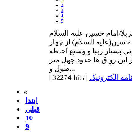
2
3
4
5
ربلا/امام حسين عليه السلام
حسين(عليه السلام) از چهار
ي بسيار زيبا و وسيع احاطه
اين رواق ها حدود چهل متر
طول و...
امه الکترونیک
|
32274 hits
|
«
ابتدا
قبلی
10
9