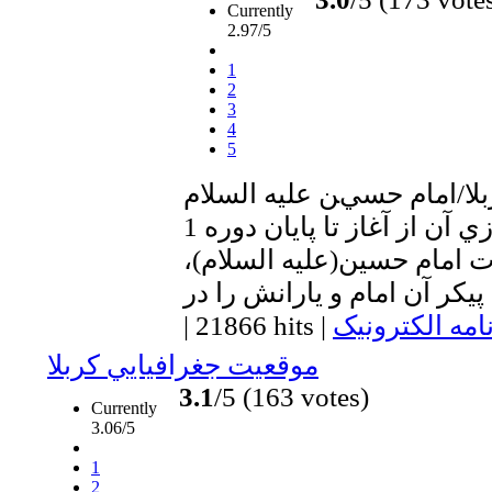
Currently
2.97/5
1
2
3
4
5
لا/امام حسين عليه السلام
1 ـ بناي بقعه و باز سازي آن از آغاز تا پايان دوره
امام حسين(عليه السلام)،
امه الکترونیک
|
21866 hits
|
موقعيت جغرافيايي كربلا
3.1
/5 (163 votes)
Currently
3.06/5
1
2