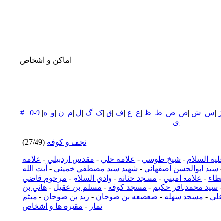
اماکن و اشخاص
|
س
|
ش
|
ص
|
ض
|
ط
|
ظ
|
ع
|
غ
|
ف
|
ق
|
ک
|
گ
|
ل
|
م
|
ن
|
و
|
ه
|
0-9
|
#
|
ی
نجف و كوفه
(27/49)
يه السلام
-
شيخ طوسي
-
علامه حلي
-
مقدس اردبيلي
-
علامه
سيد ابوالحسن اصفهاني
-
شهيد سيد مصطفي خميني
-
آيت الله
طاء
-
علامه اميني
-
مسجد حنانه
-
وادي السلام
-
مرحوم قاضي
سيد محمدباقر حكيم
-
مسجد كوفه
-
مسلم بن عقيل
-
هاني بن
لي
-
مسجد سهله
-
صعصعه بن صوحان
-
زيد بن صوحان
-
ميثم
تمار
-
مقبره ها و اشخاص