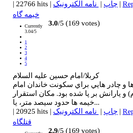
Rep
|
چاپ
|
نامه الکترونیک
|
22766 hits
|
خيمه گاه
3.0
/5 (169 votes)
Currently
3.04/5
1
2
3
4
5
كربلا/امام حسين عليه السلام
ها و چادر هايي براي سكونت خاندان امام
 و يارانش بر پا شده بود. مكان استقرار
خيمه ها حدود سيصد متر، يا...
Rep
|
چاپ
|
نامه الکترونیک
|
20925 hits
|
قتلگاه
2.9
/5 (169 votes)