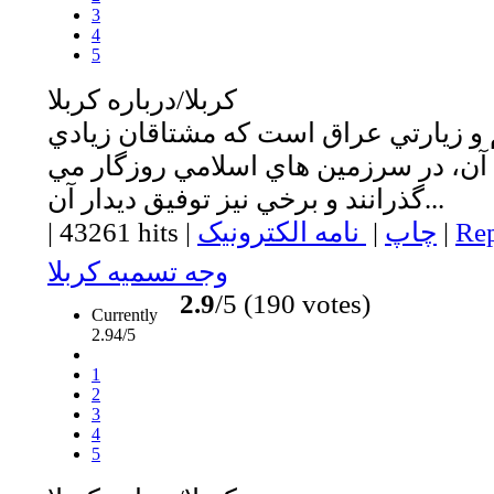
3
4
5
كربلا/درباره كربلا
 و زيارتي عراق است كه مشتاقان زيادي
آن، در سرزمين هاي اسلامي روزگار مي
گذرانند و برخي نيز توفيق ديدار آن...
Rep
|
چاپ
|
نامه الکترونیک
|
43261 hits
|
وجه تسميه كربلا
2.9
/5 (190 votes)
Currently
2.94/5
1
2
3
4
5