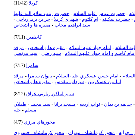
كربلا
(11/42)
ام
-
حضرت عباس عليه السلام
-
حضرت زينب سلام الله عليها
-
حضرت سكينه
-
ام كلثوم
-
شهداي كربلا
-
حر بن يزيد رياحي
-
سيد ابراهيم مجاب
-
مقبره ها و اشخاص
كاظمين
(7/11)
يه السلام
-
امام جواد عليه السلام
-
مقبره ها و اشخاص
-
مرقد
مام كاظم و امام جواد عليهم السلام
-
سيد رضي
-
سيد مرتضي
سامرا
(7/17)
السلام
-
امام حسن عسكري عليه السلام
-
بانوان سامرا
-
مرقد
امامين عسكريين
-
سرداب مقدس
-
مقبره ها و اشخاص
ساير اماكن زيارتي عراق
(8/12)
حذيفه بن يمان
-
نواب اربعه
-
مسجد براثا
-
سيد محمد
-
طفلان
مسلم
-
حله
محورهاي مرزي
(4/7)
 - چزابه
-
محور كرمانشاه - مهران
-
محور كرمانشاه - خسروي