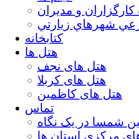
 كارگزاران و مديران
عي شهرهاي زيارتي
کتابخانه
هتل ها
هتل های نجف
هتل های کربلا
هتل های کاظمین
تماس
ن شمسا در یک نگاه
ای مرکزی استان ها