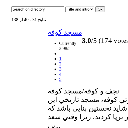
نتایج 31 - 40 از 138
مسجد كوفه
3.0
/5 (174 vote
Currently
2.98/5
1
2
3
4
5
نجف و كوفه/مسجد كوفه
ارتي كوفه، مسجد تاريخي اين
يد نخستين بنايي باشد كه
برپا كردند، زيرا وقتي سعد
بن...