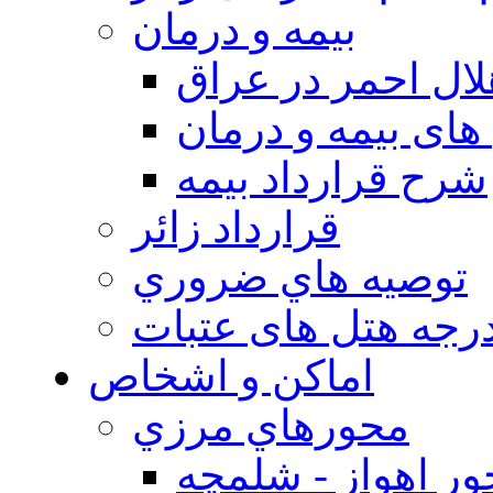
بيمه و درمان
ال احمر در عراق
های بیمه و درمان
شرح قرارداد بیمه
قرارداد زائر
توصيه هاي ضروري
درجه هتل های عتبات
اماکن و اشخاص
محورهاي مرزي
ر اهواز - شلمچه