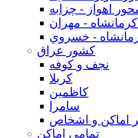
حور اهواز - چزابه
رمانشاه - مهران
مانشاه - خسروي
كشور عراق
نجف و كوفه
كربلا
كاظمين
سامرا
 اماكن و اشخاص
تمامی اماکن