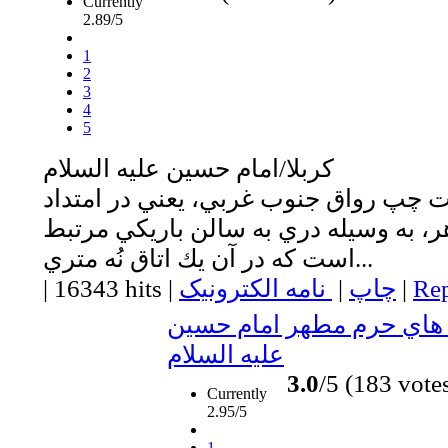
Currently
2.89/5
1
2
3
4
5
كربلا/امام حسين عليه السلام
چپ رواق جنوب غربي، يعني در امتداد
ر، به وسيله دري به سالن باريكي مرتبط
است كه در آن يك اتاق نُه متري...
Rep
|
چاپ
|
نامه الکترونیک
|
16343 hits
|
 هاي حرم مطهر امام حسين
عليه السلام
3.0
/5 (183 vote
Currently
2.95/5
1