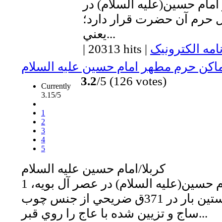
ر امام حسين(عليه السلام) در
حرم آن حضرت قرار دارد؛
يعني...
امه الکترونیک
|
20313 hits
|
اماكن حرم مطهر امام حسين عليه السلام
3.2
/5 (126 votes)
Currently
3.15/5
1
2
3
4
5
كربلا/امام حسين عليه السلام
1 ـ صندوق و ضريح امام حسين(عليه السلام) در عصر آل بويه،
عضد الدوله براي نخستين بار در 371ق ضريحي از جنس چوب
ساج و تزيين شده با عاج را روي قبر...