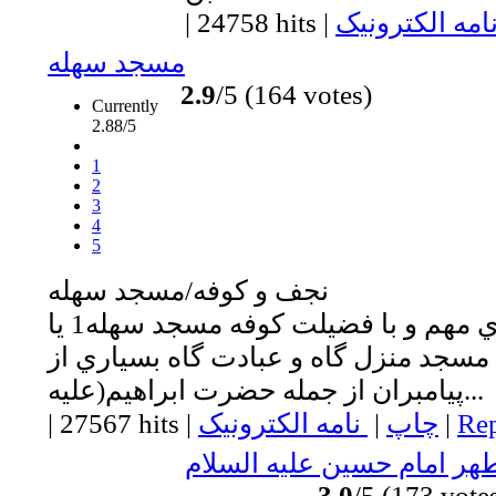
امه الکترونیک
|
24758 hits
|
مسجد سهله
2.9
/5 (164 votes)
Currently
2.88/5
1
2
3
4
5
نجف و كوفه/مسجد سهله
يكي از مسجدهاي مهم و با فضيلت كوفه مسجد سهله1 يا
سجد منزل گاه و عبادت گاه بسياري از
پيامبران از جمله حضرت ابراهيم(عليه...
Rep
|
چاپ
|
نامه الکترونیک
|
27567 hits
|
هر امام حسين عليه السلام
3.0
/5 (173 vote