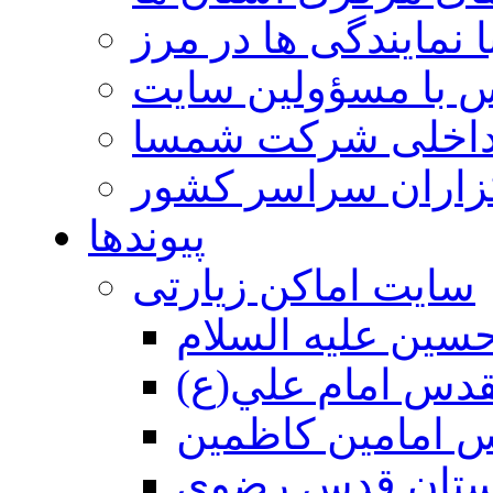
 نمایندگی ها در مرز
 با مسؤولین سایت
داخلی شرکت شمسا
گزاران سراسر کشور
پیوندها
سایت اماکن زیارتی
سين عليه السلام
قدس امام علي(ع)
 امامين كاظمين
ستان قدس رضوي