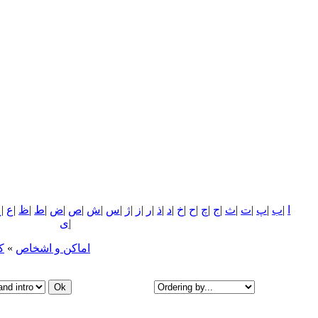
ا
|
ب
|
پ
|
ت
|
ث
|
ج
|
چ
|
ح
|
خ
|
د
|
ذ
|
ر
|
ز
|
ژ
|
س
|
ش
|
ص
|
ض
|
ط
|
ظ
|
ع
|
غ
|
ی
اماکن و اشخاص
»
ك