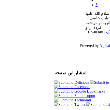
4
5
ام الله عليها
نيابت خاصي از
 به او مراجعه
كرده از او...
یک
|
11540 hits
|
Powered by
Alpha
انتشار
این صفحه