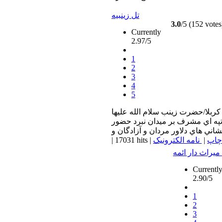
تل زينبيه
3.0
/5 (152 votes
Currently
2.97/5
1
2
3
4
5
كربلا/حضرت زينب سلام الله عليها
 تپه اي مشرف بر ميدان نبرد حضور
چاپ
|
نامه الکترونیک
|
17031 hits
|
میراث دار ائمه
Currentl
2.90/5
1
2
3