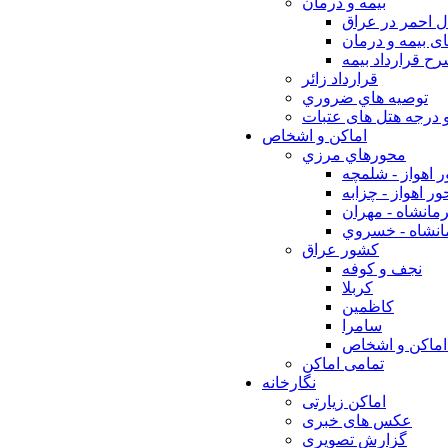
بيمه و درمان
ل احمر در عراق
ی بیمه و درمان
ح قرارداد بیمه
قرارداد زائر
توصيه هاي ضروري
 درجه هتل های عتبات
اماکن و اشخاص
محورهاي مرزي
 اهواز - شلمچه
ر اهواز - چزابه
مانشاه - مهران
انشاه - خسروي
كشور عراق
نجف و كوفه
كربلا
كاظمين
سامرا
اماكن و اشخاص
تمامی اماکن
نگارخانه
اماکن زیارتی
عکس های خبری
گزارش تصویری