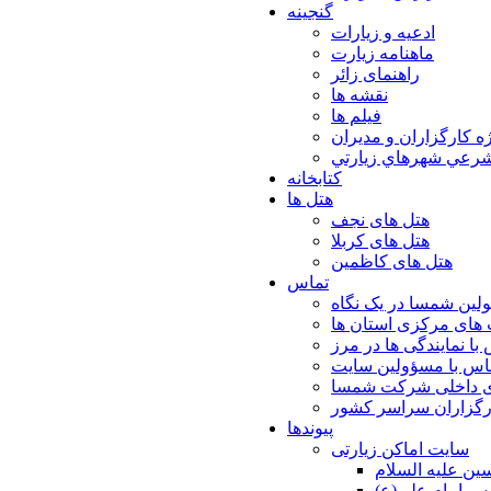
گنجینه
ادعیه و زیارات
ماهنامه زیارت
راهنمای زائر
نقشه ها
فیلم ها
ه كارگزاران و مديران
شرعي شهرهاي زيارتي
کتابخانه
هتل ها
هتل های نجف
هتل های کربلا
هتل های کاظمین
تماس
لین شمسا در یک نگاه
های مرکزی استان ها
با نمایندگی ها در مرز
اس با مسؤولین سایت
ی داخلی شرکت شمسا
ارگزاران سراسر کشور
پیوندها
سایت اماکن زیارتی
ن عليه السلام
س امام علي(ع)