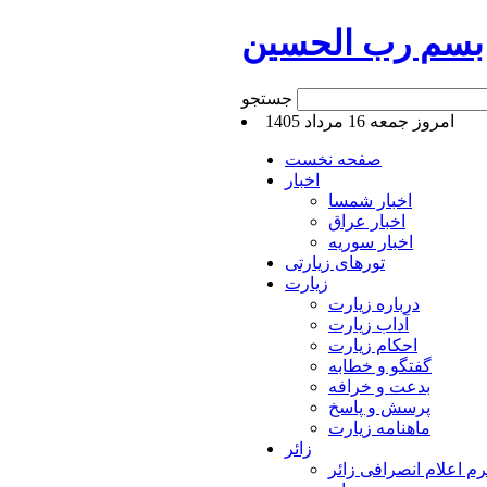
بسم رب الحسین
جستجو
امروز جمعه 16 مرداد 1405
صفحه نخست
اخبار
اخبار شمسا
اخبار عراق
اخبار سوریه
تورهای زیارتی
زیارت
درباره زیارت
آداب زیارت
احکام زیارت
گفتگو و خطابه
بدعت و خرافه
پرسش و پاسخ
ماهنامه زیارت
زائر
م اعلام انصرافی زائر