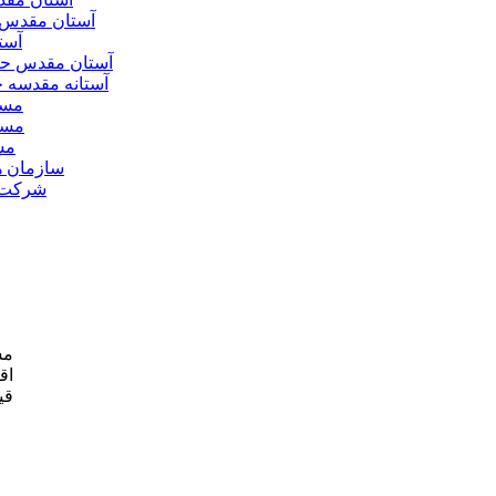
آستان مقدس 
آست
آستان مقدس ح
آستانه مقدسه
مسج
مسج
مس
سازمان ه
شرکت ه
مش
اق
قی