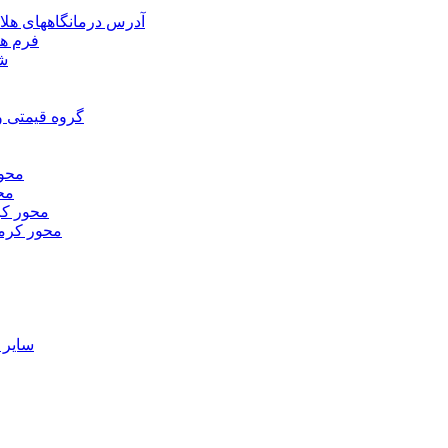
آدرس درمانگاههای هلا
فرم ها
شر
گروه قیمتی و
محور
محو
محور كر
محور كرم
ساير 