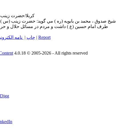
كربلا/حضرت زينب سل
شيخ صدوق ، محمد بن بابويه (ره ) مي گويد: حضرت زينب (س ) 
طرف امام حسين (ع ) داشت و مردم در مسائل حلال و حرام
Report
|
چاپ
|
نامه الکترون
Content
4.0.18 © 2005-2026 - All rights reserved