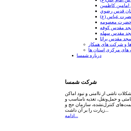
امامين كاظمين
ان قدس رضوي
ضرت عباس (ع)
 حضرت معصومه
د مقدس كوفه
د مقدس سهله
جد مقدس براثا
ا و شرکت های همکار
ای مرکزی استان ها
درباره شمسا
شرکت
شمسا
كلات ناشی از ناامنی و نبود اماكن
امتی و حمل‌ونقل، تغذیه‌ نامناسب و
مت‌های كنترل‌نشده، سازمان حج و
زیارت را بر آن داشت...
ادامه...