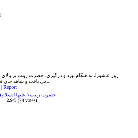
)
روز عاشورا، به هنگام نبرد و درگيري، حضرت زينب بر بالاي
مي يافت و شاهد جان فشاني هاي دلاور مردان و آزادگان و...
|
Report
حضرت زینب ( علیها السلام) 
2.9
/5 (78 votes)
y