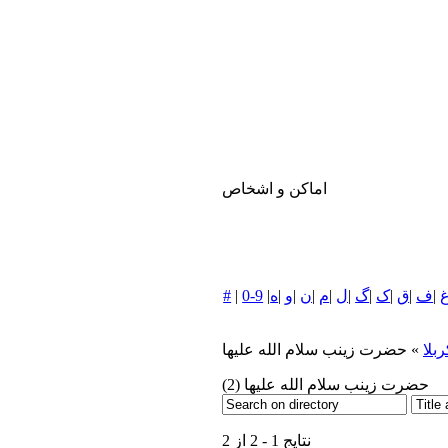
اماکن و اشخاص
|
ف
|
ق
|
ک
|
گ
|
ل
|
م
|
ن
|
و
|
ه
|
0-9
|
#
ربلا
» حضرت زينب سلام الله عليها
حضرت زينب سلام الله عليها
(2)
نتایج 1 - 2 از 2