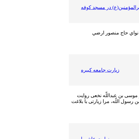
رالمؤمنين(ع) در مسجد كوفه
 نواي حاج منصور ارضي
زيارت جامعه كبيره
 موسى بن عبداللّه نخعى روايت
سول اللّه، مرا زيارتى با بلاغت
زيارت عاشورا