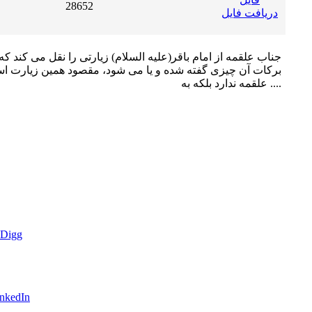
28652
دریافت فایل
جناب علقمه از امام باقر(علیه السلام) زیارتى را نقل مى کند که 
برکات آن چیزى گفته شده و یا مى شود، مقصود همین زیارت ا
علقمه ندارد بلکه به ....