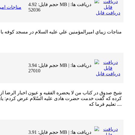
حجم فایل: 4.92 MB | دریافت ها:
مناجات امي
52036
دریافت فایل
مناجات زيباي اميرالمؤمنين علي عليه السلام در مسجد كوفه با
حجم فایل: 3.94 MB | دریافت ها:
27010
دریافت فایل
شيخ صدوق در كتاب من لا يحضره الفقيه و عيون اخبار الرضا از
كرده كه گفت‏ خدمت حضرت هادى عليه السّلام عرض كردم: يابن ر
تعليم فرما كه ....
حجم فایل: 3.91 MB | دریافت ها: