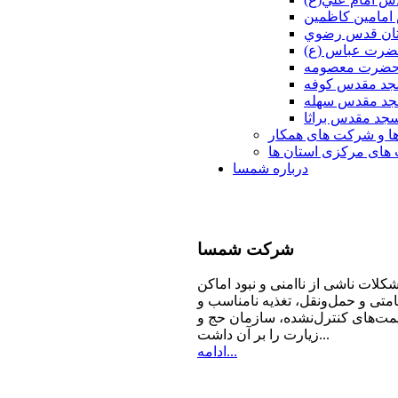
امامين كاظمين
ان قدس رضوي
ضرت عباس (ع)
 حضرت معصومه
د مقدس كوفه
د مقدس سهله
جد مقدس براثا
ا و شرکت های همکار
ای مرکزی استان ها
درباره شمسا
شرکت
شمسا
كلات ناشی از ناامنی و نبود اماكن
امتی و حمل‌ونقل، تغذیه‌ نامناسب و
مت‌های كنترل‌نشده، سازمان حج و
زیارت را بر آن داشت...
ادامه...