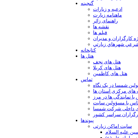
گنجینه
ادعیه و زیارات
ماهنامه زیارت
راهنمای زائر
نقشه ها
فیلم ها
ه كارگزاران و مديران
شرعي شهرهاي زيارتي
کتابخانه
هتل ها
هتل های نجف
هتل های کربلا
هتل های کاظمین
تماس
لین شمسا در یک نگاه
های مرکزی استان ها
با نمایندگی ها در مرز
اس با مسؤولین سایت
ی داخلی شرکت شمسا
ارگزاران سراسر کشور
پیوندها
سایت اماکن زیارتی
ن عليه السلام
س امام علي(ع)