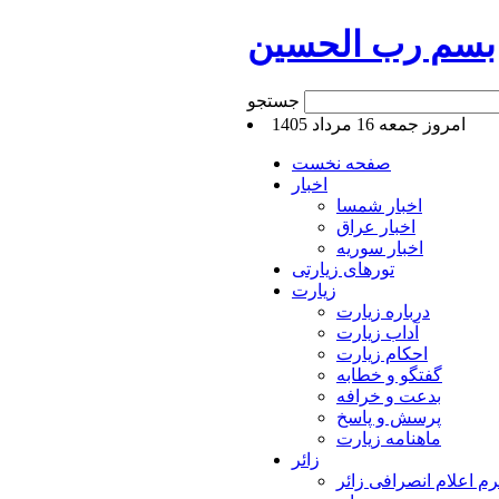
بسم رب الحسین
جستجو
امروز جمعه 16 مرداد 1405
صفحه نخست
اخبار
اخبار شمسا
اخبار عراق
اخبار سوریه
تورهای زیارتی
زیارت
درباره زیارت
آداب زیارت
احکام زیارت
گفتگو و خطابه
بدعت و خرافه
پرسش و پاسخ
ماهنامه زیارت
زائر
م اعلام انصرافی زائر