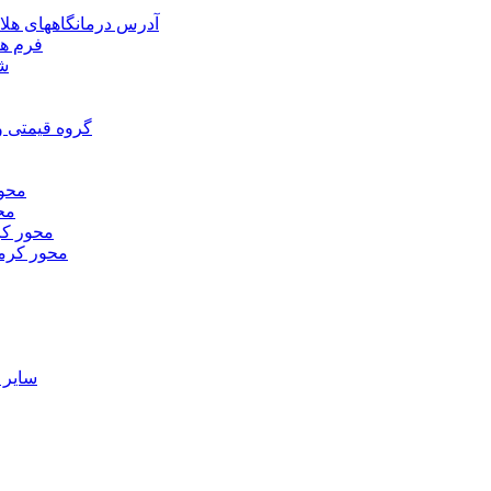
آدرس درمانگاههای هلا
فرم ها
شر
گروه قیمتی و
محور
محو
محور كر
محور كرم
ساير 