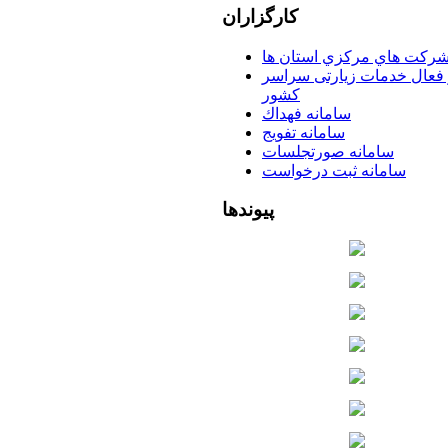
کارگزاران
ركت هاي مركزي استان ها
 فعال خدمات زیارتی سراسر
كشور
سامانه فهداك
سامانه تفويج
سامانه صورتجلسات
سامانه ثبت درخواست
پیوندها