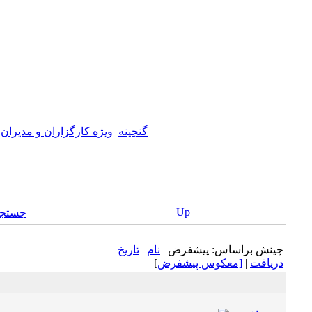
گنجینه
ويژه كارگزاران و مديران
Up
جستجو
چينش براساس: پيشفرض |
نام
|
تاريخ
|
دريافت
|
[معكوس پيشفرض
]