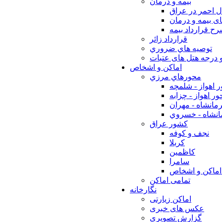
بيمه و درمان
ل احمر در عراق
ی بیمه و درمان
ح قرارداد بیمه
قرارداد زائر
توصيه هاي ضروري
 درجه هتل های عتبات
اماکن و اشخاص
محورهاي مرزي
 اهواز - شلمچه
ر اهواز - چزابه
مانشاه - مهران
انشاه - خسروي
كشور عراق
نجف و كوفه
كربلا
كاظمين
سامرا
اماكن و اشخاص
تمامی اماکن
نگارخانه
اماکن زیارتی
عکس های خبری
گزارش تصویری