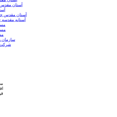
آستان مقدس 
آست
آستان مقدس ح
آستانه مقدسه
مسج
مسج
مس
سازمان ه
شرکت ه
مش
اق
قی