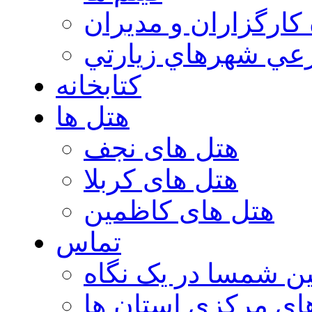
 كارگزاران و مديران
عي شهرهاي زيارتي
کتابخانه
هتل ها
هتل های نجف
هتل های کربلا
هتل های کاظمین
تماس
ن شمسا در یک نگاه
ای مرکزی استان ها