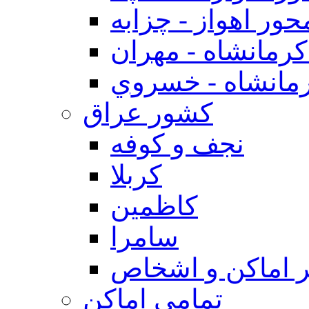
حور اهواز - چزابه
رمانشاه - مهران
مانشاه - خسروي
كشور عراق
نجف و كوفه
كربلا
كاظمين
سامرا
 اماكن و اشخاص
تمامی اماکن