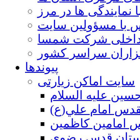
 نمایندگی ها در مرز
 با مسؤولین سایت
داخلی شرکت شمسا
گزاران سراسر کشور
پیوندها
سایت اماکن زیارتی
سين عليه السلام
قدس امام علي(ع)
 امامين كاظمين
ستان قدس رضوي