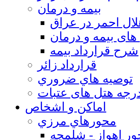
بيمه و درمان
ال احمر در عراق
های بیمه و درمان
شرح قرارداد بیمه
قرارداد زائر
توصيه هاي ضروري
درجه هتل های عتبات
اماکن و اشخاص
محورهاي مرزي
ر اهواز - شلمچه