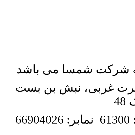
به شرکت شمسا می باشد
نصرت غربی، نبش بن بست
48