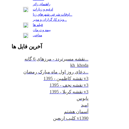
راهنمای زائر
ادعیه و زیارات
اوقات شرعي شهرهاي زيا...
ويژه كارگزاران و مدير...
فيلم ها
بیمه و درمان
مداحی
آخرين
فايل ها
نقشه مسیرتردد - مرزهای 6 گانه...
kh_khoda
دعای روز اول ماه مبارک رمضان...
نقشه کاظمین - 1395 v3
نقشه نجف - 1395 v3
نقشه کربلا - 1395 v3
پابوس
امید
آسمان هشتم
کلیپ اربعین v1390