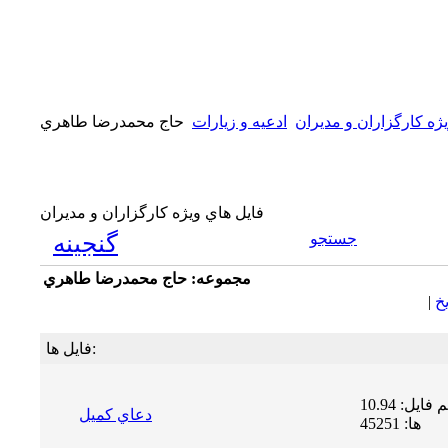
ژه كارگزاران و مديران
ادعیه و زیارات
حاج محمدرضا طاهري
فايل هاي ويژه كارگزاران و مديران
جستجو
گنجینه
مجموعه: حاج محمدرضا طاهري
يخ
|
فایل ها:
حجم فایل: 10.94 MB | دریافت
دعاي كميل
ها: 45251