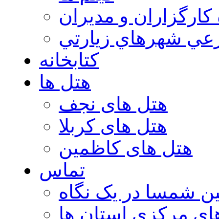
 كارگزاران و مديران
عي شهرهاي زيارتي
کتابخانه
هتل ها
هتل های نجف
هتل های کربلا
هتل های کاظمین
تماس
ن شمسا در یک نگاه
ای مرکزی استان ها