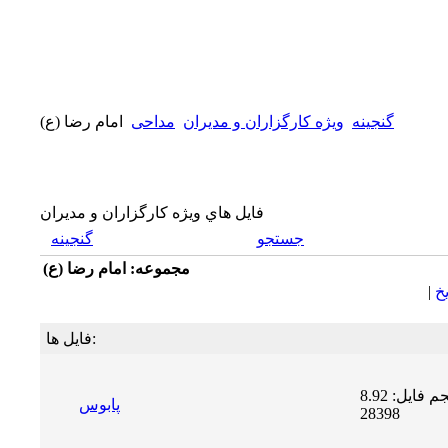
گنجینه
ويژه كارگزاران و مديران
مداحی
امام رضا (ع)
فايل هاي ويژه كارگزاران و مديران
جستجو
گنجینه
مجموعه: امام رضا (ع)
يخ
|
فایل ها:
حجم فایل: 8.92 MB | دریافت ها:
پابوس
28398