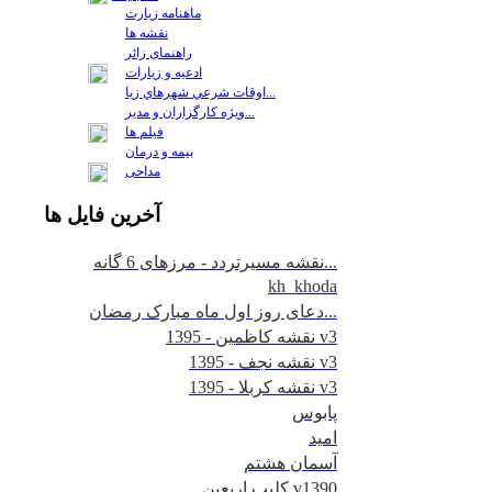
ماهنامه زیارت
نقشه ها
راهنمای زائر
ادعیه و زیارات
اوقات شرعي شهرهاي زيا...
ويژه كارگزاران و مدير...
فيلم ها
بیمه و درمان
مداحی
آخرين
فايل ها
نقشه مسیرتردد - مرزهای 6 گانه...
kh_khoda
دعای روز اول ماه مبارک رمضان...
نقشه کاظمین - 1395 v3
نقشه نجف - 1395 v3
نقشه کربلا - 1395 v3
پابوس
امید
آسمان هشتم
کلیپ اربعین v1390