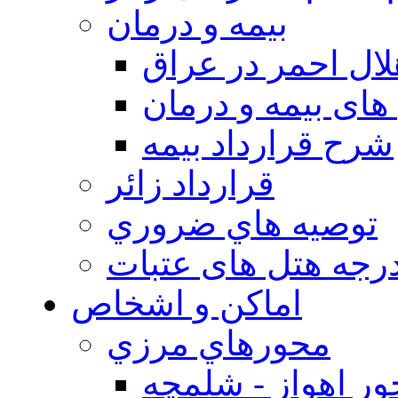
بيمه و درمان
ال احمر در عراق
های بیمه و درمان
شرح قرارداد بیمه
قرارداد زائر
توصيه هاي ضروري
درجه هتل های عتبات
اماکن و اشخاص
محورهاي مرزي
ر اهواز - شلمچه