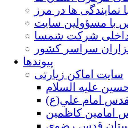
 نمایندگی ها در مرز
 با مسؤولین سایت
داخلی شرکت شمسا
گزاران سراسر کشور
پیوندها
سایت اماکن زیارتی
سين عليه السلام
قدس امام علي(ع)
 امامين كاظمين
ستان قدس رضوي