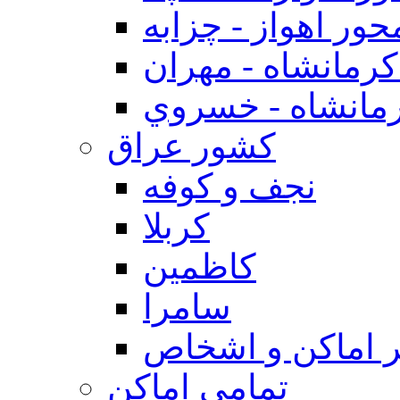
حور اهواز - چزابه
رمانشاه - مهران
مانشاه - خسروي
كشور عراق
نجف و كوفه
كربلا
كاظمين
سامرا
 اماكن و اشخاص
تمامی اماکن