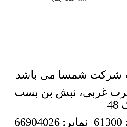
به شرکت شمسا می باشد
نصرت غربی، نبش بن بست
48