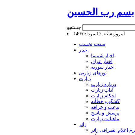
بسم رب الحسین
جستجو
امروز شنبه 17 مرداد 1405
صفحه نخست
اخبار
اخبار شمسا
اخبار عراق
اخبار سوریه
تورهای زیارتی
زیارت
درباره زیارت
آداب زیارت
احکام زیارت
گفتگو و خطابه
بدعت و خرافه
پرسش و پاسخ
ماهنامه زیارت
زائر
م اعلام انصرافی زائر