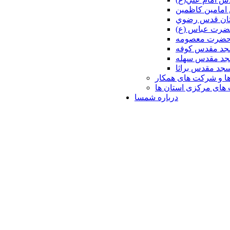
امامين كاظمين
ان قدس رضوي
ضرت عباس (ع)
 حضرت معصومه
د مقدس كوفه
د مقدس سهله
جد مقدس براثا
ا و شرکت های همکار
ای مرکزی استان ها
درباره شمسا