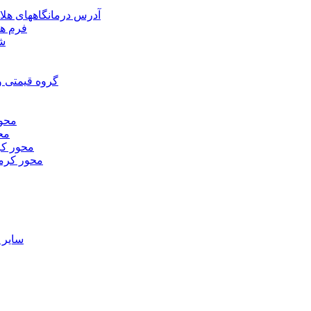
آدرس درمانگاههای هلا
فرم ها
شر
گروه قیمتی و
محور
محو
محور كر
محور كرم
ساير 