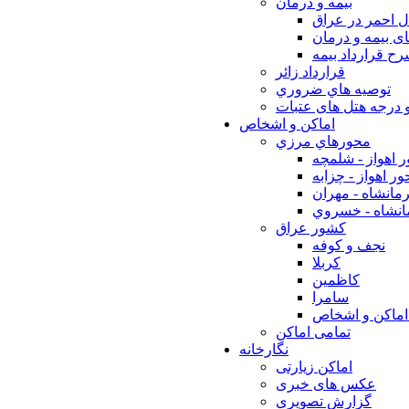
بيمه و درمان
ل احمر در عراق
ی بیمه و درمان
ح قرارداد بیمه
قرارداد زائر
توصيه هاي ضروري
 درجه هتل های عتبات
اماکن و اشخاص
محورهاي مرزي
 اهواز - شلمچه
ر اهواز - چزابه
مانشاه - مهران
انشاه - خسروي
كشور عراق
نجف و كوفه
كربلا
كاظمين
سامرا
اماكن و اشخاص
تمامی اماکن
نگارخانه
اماکن زیارتی
عکس های خبری
گزارش تصویری