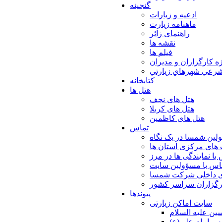
گنجینه
ادعیه و زیارات
ماهنامه زیارت
راهنمای زائر
نقشه ها
فیلم ها
ه كارگزاران و مديران
شرعي شهرهاي زيارتي
کتابخانه
هتل ها
هتل های نجف
هتل های کربلا
هتل های کاظمین
تماس
لین شمسا در یک نگاه
های مرکزی استان ها
با نمایندگی ها در مرز
اس با مسؤولین سایت
ی داخلی شرکت شمسا
ارگزاران سراسر کشور
پیوندها
سایت اماکن زیارتی
ن عليه السلام
س امام علي(ع)