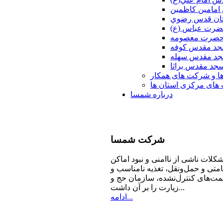
امامين كاظمين
ان قدس رضوي
ضرت عباس (ع)
 حضرت معصومه
د مقدس كوفه
د مقدس سهله
جد مقدس براثا
ا و شرکت های همکار
ای مرکزی استان ها
درباره شمسا
شرکت
شمسا
كلات ناشی از ناامنی و نبود اماكن
امتی و حمل‌ونقل، تغذیه‌ نامناسب و
مت‌های كنترل‌نشده، سازمان حج و
زیارت را بر آن داشت...
ادامه...