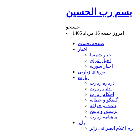
بسم رب الحسین
جستجو
امروز جمعه 16 مرداد 1405
صفحه نخست
اخبار
اخبار شمسا
اخبار عراق
اخبار سوریه
تورهای زیارتی
زیارت
درباره زیارت
آداب زیارت
احکام زیارت
گفتگو و خطابه
بدعت و خرافه
پرسش و پاسخ
ماهنامه زیارت
زائر
م اعلام انصرافی زائر