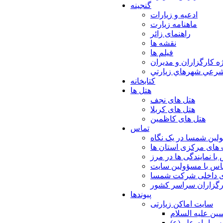
گنجینه
ادعیه و زیارات
ماهنامه زیارت
راهنمای زائر
نقشه ها
فیلم ها
ه كارگزاران و مديران
شرعي شهرهاي زيارتي
کتابخانه
هتل ها
هتل های نجف
هتل های کربلا
هتل های کاظمین
تماس
لین شمسا در یک نگاه
های مرکزی استان ها
با نمایندگی ها در مرز
اس با مسؤولین سایت
ی داخلی شرکت شمسا
ارگزاران سراسر کشور
پیوندها
سایت اماکن زیارتی
ن عليه السلام
س امام علي(ع)