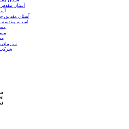
آستان مقدس 
آست
آستان مقدس ح
آستانه مقدسه
مسج
مسج
مس
سازمان ه
شرکت ه
مش
اق
قی