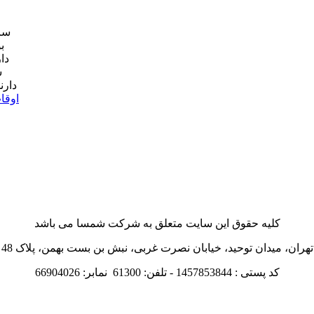
سا
دا
دارن
اوقا
کلیه حقوق این سایت متعلق به شرکت شمسا می باشد
تهران، میدان توحید، خیابان نصرت غربی، نبش بن بست بهمن، پلاک 48
کد پستی : 1457853844 - تلفن: 61300 نمابر: 66904026