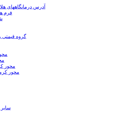
آدرس درمانگاههای هلا
فرم ها
شر
گروه قیمتی و
محور
محو
محور كر
محور كرم
ساير 