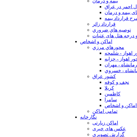
بيمه و درمان
ل احمر در عراق
ی بیمه و درمان
ح قرارداد بیمه
قرارداد زائر
توصيه هاي ضروري
 درجه هتل های عتبات
اماکن و اشخاص
محورهاي مرزي
 اهواز - شلمچه
ر اهواز - چزابه
مانشاه - مهران
انشاه - خسروي
كشور عراق
نجف و كوفه
كربلا
كاظمين
سامرا
اماكن و اشخاص
تمامی اماکن
نگارخانه
اماکن زیارتی
عکس های خبری
گزارش تصویری