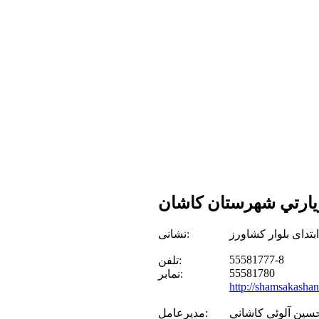
ارتي شهرستان كاشان
بتدای بلوار کشاورز
نشانی:
55581777-8
تلفن:
55581780
نمابر:
http://shamsakashan
سين آلوئي كاشاني
مدیرعامل: