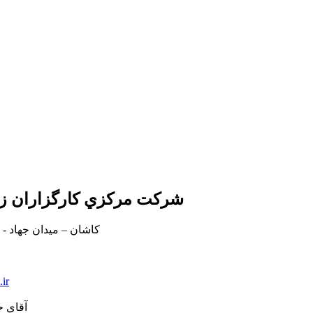
شركت مركزي كارگزاران زي
کاشان – ميدان جهاد - ا
.ir
آقاي ح