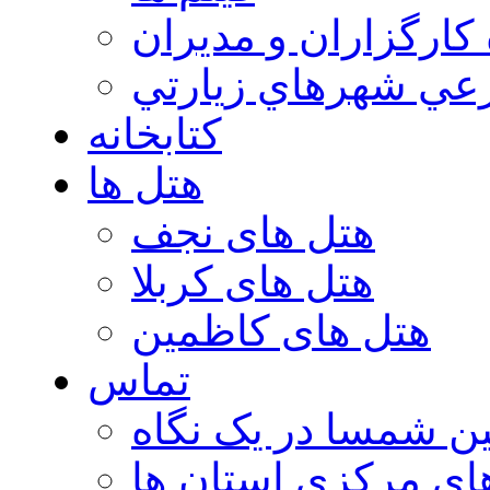
 كارگزاران و مديران
عي شهرهاي زيارتي
کتابخانه
هتل ها
هتل های نجف
هتل های کربلا
هتل های کاظمین
تماس
ن شمسا در یک نگاه
ای مرکزی استان ها