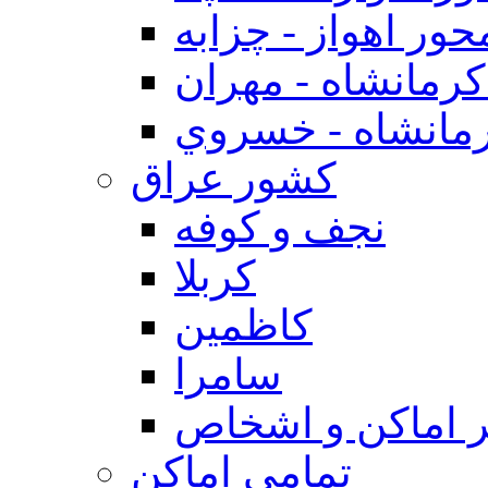
حور اهواز - چزابه
رمانشاه - مهران
مانشاه - خسروي
كشور عراق
نجف و كوفه
كربلا
كاظمين
سامرا
 اماكن و اشخاص
تمامی اماکن