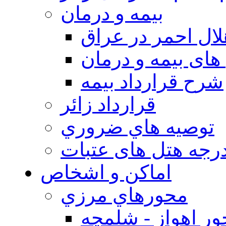
بيمه و درمان
ال احمر در عراق
های بیمه و درمان
شرح قرارداد بیمه
قرارداد زائر
توصيه هاي ضروري
درجه هتل های عتبات
اماکن و اشخاص
محورهاي مرزي
ر اهواز - شلمچه