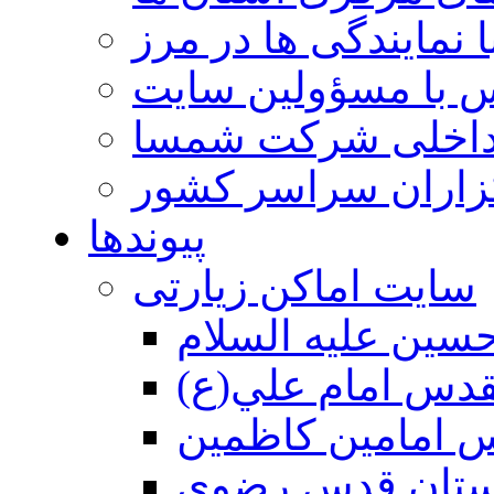
 نمایندگی ها در مرز
 با مسؤولین سایت
داخلی شرکت شمسا
گزاران سراسر کشور
پیوندها
سایت اماکن زیارتی
سين عليه السلام
قدس امام علي(ع)
 امامين كاظمين
ستان قدس رضوي