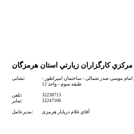
ركزي كارگزاران زيارتي استان هرمزگان
ر امام موسی صدر شمالی - ساختمان امپراطور -
نشانی:
طبقه سوم - واحد 12
32238713
تلفن:
32247106
نمابر:
آقاي غلام دریابار هرمزی
مدیرعامل: