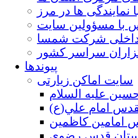
 نمایندگی ها در مرز
 با مسؤولین سایت
داخلی شرکت شمسا
گزاران سراسر کشور
پیوندها
سایت اماکن زیارتی
سين عليه السلام
قدس امام علي(ع)
 امامين كاظمين
ستان قدس رضوي