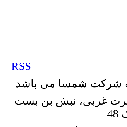
RSS
به شرکت شمسا می باشد
نصرت غربی، نبش بن بست
48