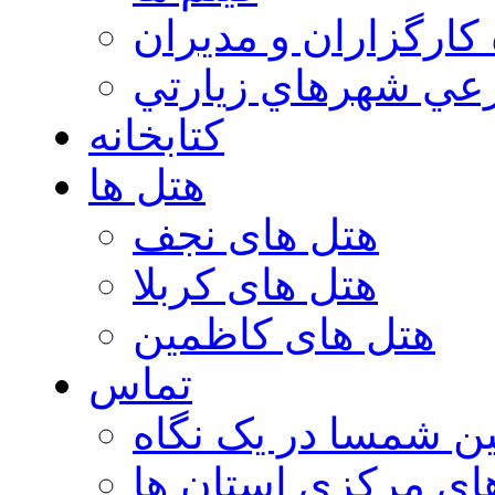
 كارگزاران و مديران
عي شهرهاي زيارتي
کتابخانه
هتل ها
هتل های نجف
هتل های کربلا
هتل های کاظمین
تماس
ن شمسا در یک نگاه
ای مرکزی استان ها