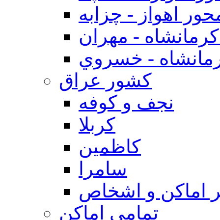
حور اهواز - چزابه
رمانشاه - مهران
مانشاه - خسروي
كشور عراق
نجف و كوفه
كربلا
كاظمين
سامرا
 اماكن و اشخاص
تمامی اماکن