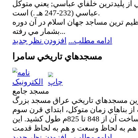
 از پليدترين خلفاي عباسي; يعني متوکل
عباسي (232-247 هـ .) است.
يم ترين مساجد جهان اسلام در آن دوره
بشمار مي رفته...
ادامه مطلب...
افزودن نظر جدید
مسجدهاي تاريخي سامرا
مسجد جامع
رين مسجدهاي تاريخي عراق مسجد بزرگ
ز بناهاي زمان متوكل، ابتداي قرن سوم
هجري، است و ساخت آن از 848 تا 825م طول كشيد. اين
ادامه مطلب...
افزودن نظر جدید