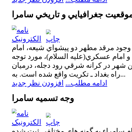
وقعيت جغرافيايي و تاريخي سامرا
وجود مرقد مطهر دو پيشواي شيعه، امام
 و امام عسكري(عليه السلام)، مورد توجه
 شهر در كرانه شرقي رود دجله، درميان
راه بغداد ـ تكريت واقع شده است. به...
ادامه مطلب...
افزودن نظر جدید
وجه تسميه سامرا
ام سامراء به گونه هاي مختلفي ثبت شده