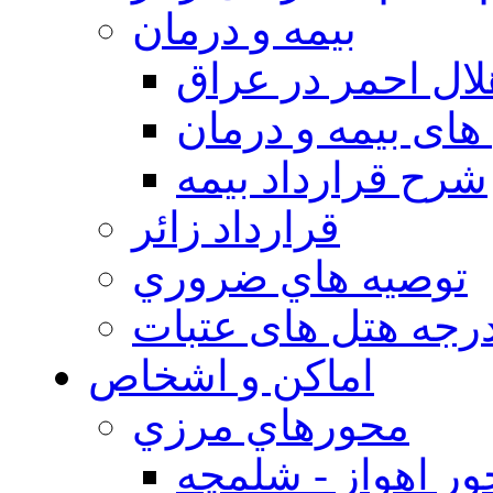
بيمه و درمان
ال احمر در عراق
های بیمه و درمان
شرح قرارداد بیمه
قرارداد زائر
توصيه هاي ضروري
درجه هتل های عتبات
اماکن و اشخاص
محورهاي مرزي
ر اهواز - شلمچه