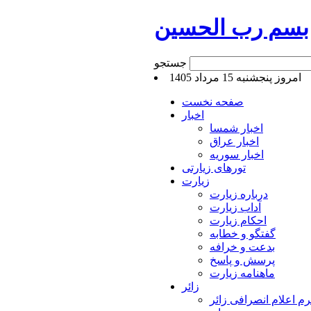
بسم رب الحسین
جستجو
امروز پنجشنبه 15 مرداد 1405
صفحه نخست
اخبار
اخبار شمسا
اخبار عراق
اخبار سوریه
تورهای زیارتی
زیارت
درباره زیارت
آداب زیارت
احکام زیارت
گفتگو و خطابه
بدعت و خرافه
پرسش و پاسخ
ماهنامه زیارت
زائر
م اعلام انصرافی زائر