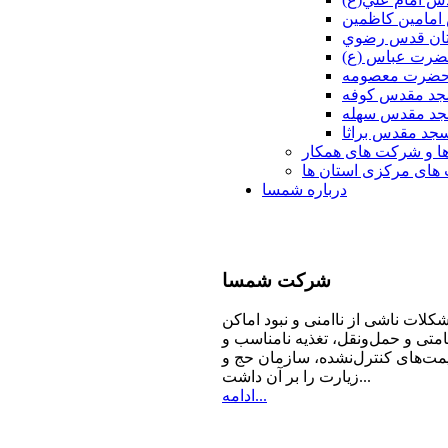
امامين كاظمين
ان قدس رضوي
ضرت عباس (ع)
 حضرت معصومه
د مقدس كوفه
د مقدس سهله
جد مقدس براثا
ا و شرکت های همکار
ای مرکزی استان ها
درباره شمسا
شرکت
شمسا
كلات ناشی از ناامنی و نبود اماكن
امتی و حمل‌ونقل، تغذیه‌ نامناسب و
مت‌های كنترل‌نشده، سازمان حج و
زیارت را بر آن داشت...
ادامه...