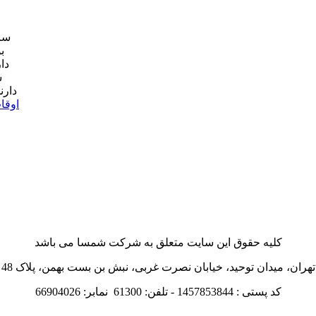
سا
دا
دارن
اوقا
کلیه حقوق این سایت متعلق به شرکت شمسا می باشد
تهران، میدان توحید، خیابان نصرت غربی، نبش بن بست بهمن، پلاک 48
کد پستی : 1457853844 - تلفن: 61300 نمابر: 66904026