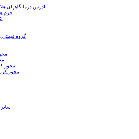
آدرس درمانگاههای هلا
فرم ها
شر
گروه قیمتی و
محور
محو
محور كر
محور كرم
ساير 