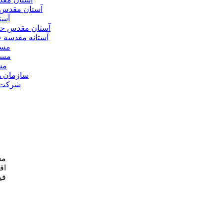
آستان مقدس 
آست
آستان مقدس ح
آستانه مقدسه
مسج
مسج
مس
سازمان ه
شرکت ه
مش
اق
قی