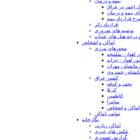
بيمه و درمان
ل احمر در عراق
ی بیمه و درمان
ح قرارداد بیمه
قرارداد زائر
توصيه هاي ضروري
 درجه هتل های عتبات
اماکن و اشخاص
محورهاي مرزي
 اهواز - شلمچه
ر اهواز - چزابه
مانشاه - مهران
انشاه - خسروي
كشور عراق
نجف و كوفه
كربلا
كاظمين
سامرا
اماكن و اشخاص
تمامی اماکن
نگارخانه
اماکن زیارتی
عکس های خبری
گزارش تصویری