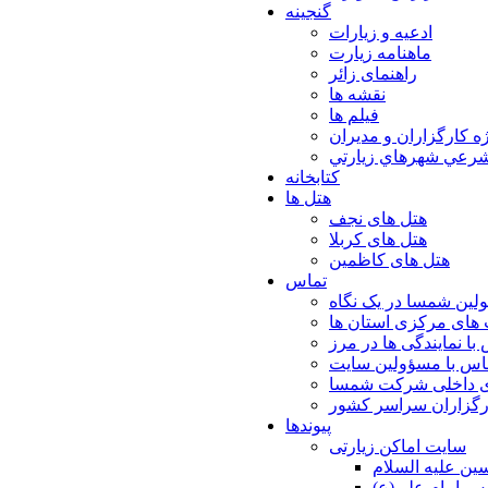
گنجینه
ادعیه و زیارات
ماهنامه زیارت
راهنمای زائر
نقشه ها
فیلم ها
ه كارگزاران و مديران
شرعي شهرهاي زيارتي
کتابخانه
هتل ها
هتل های نجف
هتل های کربلا
هتل های کاظمین
تماس
لین شمسا در یک نگاه
های مرکزی استان ها
با نمایندگی ها در مرز
اس با مسؤولین سایت
ی داخلی شرکت شمسا
ارگزاران سراسر کشور
پیوندها
سایت اماکن زیارتی
ن عليه السلام
س امام علي(ع)