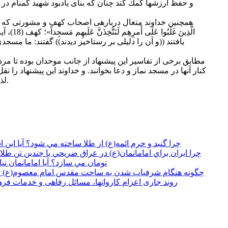
و حفظ ارزش‏ها كمك كند چنان كه بناى يادبود شهيد گمنام د
همچنين خداوند متعال درباره‏ى اصحاب كهف و مشورتى كه دربار
يافتند ((و آن را دليلى بر رستاخيز ديدند)) گفتند: ما مسجدى 
مطابق برخى از تفاسير اين پيشنهاد از جانب موحدان بوده تا مر
كنار آن‏ها در مسجد نماز و دعا بخوانند. و خداوند اين پيشنهاد را 
لذا از تقرير آن استفاده‏ى جواز مى‏شود.
چرا گنبد و حرم ائمه(ع) از طلا ساخته مي شود؟ آيا اي
تومان مي سازد؟ آيا امامانمان ني
چگونه هنگام شرفياب شدن به ساحت مقدس امام معصوم(ع) حا
روند جاری اعزام کاروانها، مسائل رفاهی و خدمات فره