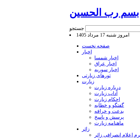
بسم رب الحسین
جستجو
امروز شنبه 17 مرداد 1405
صفحه نخست
اخبار
اخبار شمسا
اخبار عراق
اخبار سوریه
تورهای زیارتی
زیارت
درباره زیارت
آداب زیارت
احکام زیارت
گفتگو و خطابه
بدعت و خرافه
پرسش و پاسخ
ماهنامه زیارت
زائر
م اعلام انصرافی زائر