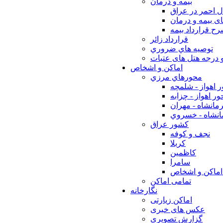
بيمه و درمان
ل احمر در عراق
ی بیمه و درمان
ح قرارداد بیمه
قرارداد زائر
توصيه هاي ضروري
 درجه هتل های عتبات
اماکن و اشخاص
محورهاي مرزي
 اهواز - شلمچه
ر اهواز - چزابه
مانشاه - مهران
انشاه - خسروي
كشور عراق
نجف و كوفه
كربلا
كاظمين
سامرا
اماكن و اشخاص
تمامی اماکن
نگارخانه
اماکن زیارتی
عکس های خبری
گزارش تصویری