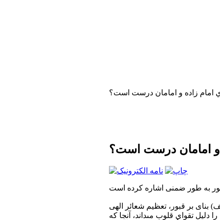
ي امام زاده و امامان درست است؟
ه و امامان درست است؟
ف) بناى بر قبور، تعظيم شعائر الهى‏
 دليل تقواى قلوب مى‏داند، آنجا كه