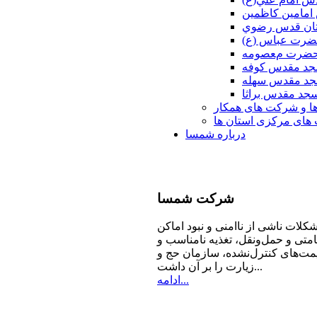
امامين كاظمين
ان قدس رضوي
ضرت عباس (ع)
 حضرت معصومه
د مقدس كوفه
د مقدس سهله
جد مقدس براثا
ا و شرکت های همکار
ای مرکزی استان ها
درباره شمسا
شرکت
شمسا
كلات ناشی از ناامنی و نبود اماكن
امتی و حمل‌ونقل، تغذیه‌ نامناسب و
مت‌های كنترل‌نشده، سازمان حج و
زیارت را بر آن داشت...
ادامه...