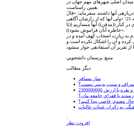
ر ميدان اصلى شهرهاى مهم جهان در
همين راستاست.
ه‏ى آن‏ها داشتند مى‏فرمايد: «قالَ
الَّذِينَ غَلَبُوا عَلَى أَمرِهِم لَنَتَّخِذَنَّ عَلَيهِم مَسجِداً»؛ كهف (18)، آيه 21؛ «ولى آن‏ها كه از رازشان آگاهى
در كنار ((مدفن)) آن‏ها مى‏سازيم ((تا
خاطره آنان فراموش نشود))».
دم به زيارت اصحاب كهف آمده و در
نقل كرده و آن را اشكال نكرده است و
منبع: پرسمان دانشجويي
دیگر مطالب
نماز مسافر
ن اسراف و سبب بدبيني نيست؟
چرا ايران براي امامانمان(ع) در عراق ضريحي با چندين تن طلا و نقره با ارزش 2300000000
ازمندند يا فقراي جامعه مان؟
ل معنوي خاصي پيدا كنيم؟
نگی به زائران عتبات عالیات
.
افزودن نظر