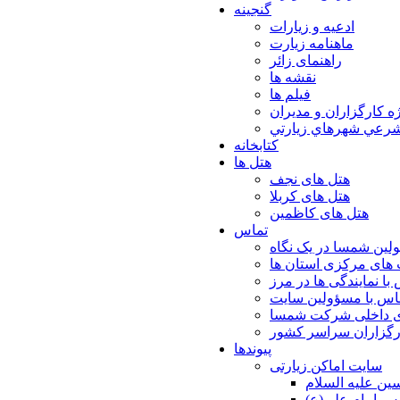
گنجینه
ادعیه و زیارات
ماهنامه زیارت
راهنمای زائر
نقشه ها
فیلم ها
ه كارگزاران و مديران
شرعي شهرهاي زيارتي
کتابخانه
هتل ها
هتل های نجف
هتل های کربلا
هتل های کاظمین
تماس
لین شمسا در یک نگاه
های مرکزی استان ها
با نمایندگی ها در مرز
اس با مسؤولین سایت
ی داخلی شرکت شمسا
ارگزاران سراسر کشور
پیوندها
سایت اماکن زیارتی
ن عليه السلام
س امام علي(ع)