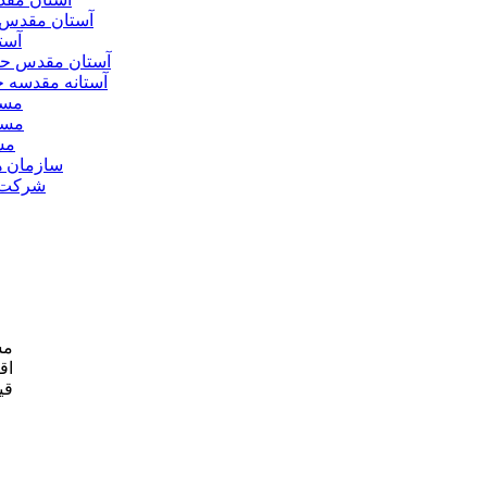
آستان مقدس 
آست
آستان مقدس ح
آستانه مقدسه
مسج
مسج
مس
سازمان ه
شرکت ه
مش
اق
قی