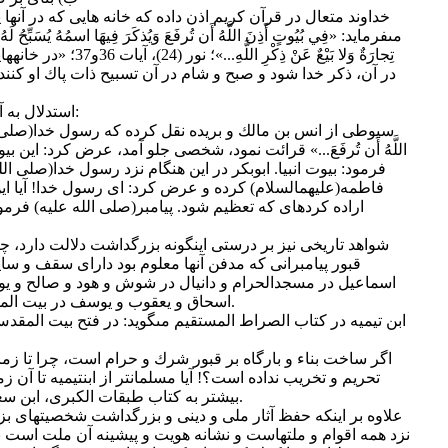
خداوند متعال در قرآن كريم اذن داده كه خانه ‏هايى كه در آن‏ها 
مى‏فرمايد: «فِي بُيُوتٍ أَذِنَ اللَّهُ أَن تُرفَعَ وَيُذكَرَ فِيهَا اسمُهُ يُسَبِّحُ لَهُ ف
تِجارَةٌ وَلا بَيْعٌ عَنْ ذِ
در آن، ذكر خدا شود و صبح و شام در آن تسبيح ذات پاك او كنند
استدلال به آيه فوق متوقف بر بيان دو امر است:
سيوطى از انس بن مالك و بريده نقل كرده كه رسول خدا(صلى ‏الله‏ ع
اللَّهُ أَن تُرفَعَ...» قرائت نمود، شخصى جلو آمد، عرض كرد: اين 
فرمود: بيوت انبيا. ابوبكر در اين هنگام نزد رسول خدا(صلى‏ ال
فاطمه(عليهم‏السلام) كرده و عرض كرد: اى رسول خدا! آيا اين
اراده كرده‏اى كه تعظيم شود. پيامبر(صلى ‏الله‏ عليه) فرم
شواهد تاريخى نيز بر درستى اين‏گونه بزرگداشت دلالت دارد، چن
قبور پيامبرانى كه مدفن آنها معلوم بود داراى سقف و سايبا
اسماعيل در مسجدالحرام و دانيال در شوش و هود و صالح و يون
اسحاق و يعقوب و يوسف در بيت المقدس همگى داراى بنا و بارگاه بودند.
ابن‏ تيميه در كتاب الصراط المستقيم مى‏گويد: در فتح بيت‏ المقدس 
اگر ساخت بناء و بارگاه بر قبور شرك و حرام است، چرا تا زما
تحريم و تخريب نداده است؟! آيا مسلمان‏تر از ابن‏تيميه تا آن
بيشتر به كتاب طبقات الكبرى، ابن‏ سعد، ج 1، ص 360 تا 503 مراجعه شود.
علاوه بر اينكه حفظ آثار ملى و دينى و بزرگداشت شخصيت‏هاى ب
نزد همه اقوام و ملت‏هاست و نشانه هويت و پيشينه آن ملت است به