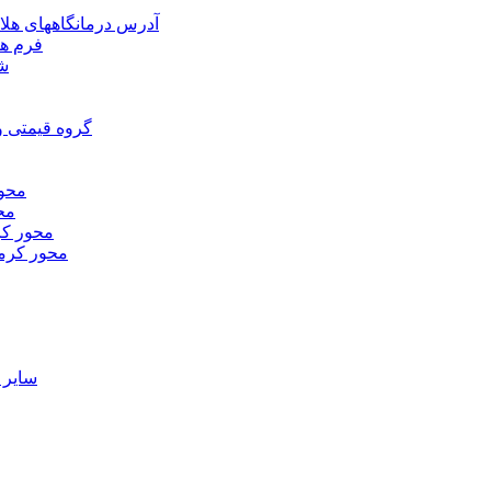
آدرس درمانگاههای هلا
فرم ها
شر
گروه قیمتی و
محور
محو
محور كر
محور كرم
ساير 