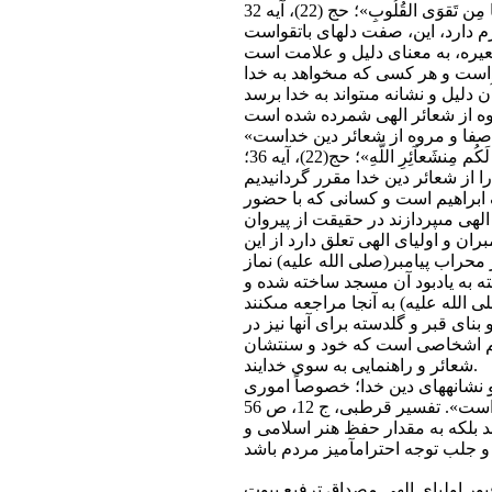
است و هر كسى كه مى‏خواهد به خدا
و نيز شترى كه براى نحر به منى برده مى‏شود: «وَالبُدنَ جَعَلناها لَكُم مِن‏شَعآئِرِ اللَّهِ»؛ حج(22)، آيه 36؛
 ابراهيم است و كسانى كه با حضور
هى مى‏پردازند در حقيقت از پيروان
ران و اولياى الهى تعلق دارد از اين
محراب پيامبر(صلى ‏الله‏ عليه) نماز
شته به يادبود آن مسجد ساخته شده و
بناى قبر و گلدسته براى آن‏ها نيز در
يم اشخاصى است كه خود و سنتشان
شعائر و راهنمايى به سوى خدايند.
 نشانه‏هاى دين خدا؛ خصوصاً امورى
 كند بلكه به مقدار حفظ هنر اسلامى و
بور اولياى الهى مصداق ترفيع بيوت‏