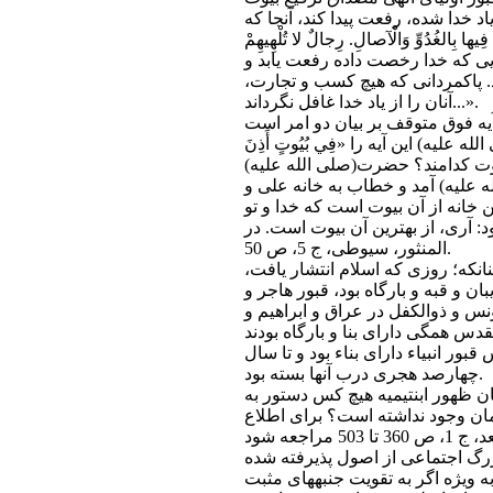
ياد خدا شده، رفعت پيدا كند، آنجا كه
ِيها بِالغُدُوِّ وَالْآصالِ. رِجالٌ لا تُلْهِيهِمْ
كْرِ اللَّهِ...»؛ نور (24)، آيات 36و37؛ «در خانه‏هايى كه خدا رخصت داده رفعت يابد و
. پاك‏مردانى كه هيچ كسب و تجارت،
آنان را از ياد خدا غافل نگرداند...».
ليه) اين آيه را «فِي بُيُوتٍ أَذِنَ
بيوت كدامند؟ حضرت(صلى ‏الله‏ عليه)
له‏ عليه) آمد و خطاب به خانه على و
 خانه از آن بيوت است كه خدا و تو
ود: آرى، از بهترين آن بيوت است. در
المنثور، سيوطى، ج 5، ص 50.
ان‏كه؛ روزى كه اسلام انتشار يافت،
ن و قبه و بارگاه بود، قبور هاجر و
س و ذوالكفل در عراق و ابراهيم و
قبور انبياء داراى بناء بود و تا سال
چهارصد هجرى درب آنها بسته بود.
ن ظهور ابن‏تيميه هيچ كس دستور به
 زمان وجود نداشته است؟ براى اطلاع
زرگ اجتماعى از اصول پذيرفته شده
 ويژه اگر به تقويت جنبه‏هاى مثبت