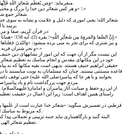
مى‏فرمايد: «وَمَن يُعَظِّم شَعائِرَ اللَّهِ فَإِنَّها مِن تَقوَى القُلُوبِ»؛ حج (22)، آيه 32.
؛ «و هر كس شعائر دين خدا را بزرگ و محترم دارد، اين، صفت دل‏هاى باتقواست.»
شعائر جمع شعيره، به معناى دليل و علامت است.
شعائر الله؛ يعنى امورى كه دليل و علامت و نشانه به سوى خد
برسد با آن دليل و نشانه مى‏تواند به خدا برسد.
در قرآن كريم، صفا و مروه از شعائر الهى شمرده شده است:
«إِنَّ الصَّفا وَالمَروَةَ مِن شَعآئِرِ اللَّهِ»؛ بقره (2)، آيه 158؛ «همانا صفا و مروه از شعائر دين خداست.»
«و نحر شتران فربه را از شعائر دين خدا مقرر گردانيديم.»
اين نيست مگر از آن جهت كه اين امور از نشانه‏هاى دين حنيف
خود در اين مكان‏هاى مقدس و انجام مناسك به تعظيم شعائر ال
حقيقى ابراهيم حنيف هستند. بديهى است بقيه مكان‏ها كه به پيامب
قاعده مستثنى نيستند. چنان كه مسلمانان به نوبت مى‏ايستند تا در 
بخوانند و يا هر جا كه پيامبر(صلى ‏الله‏ عليه) حتى توقف دا
مردم جهت بزرگداشت نام و ياد پيامبر(صلى ‏الله‏ عليه) به آنجا مراجعه مى‏كنند.
از اين رو حفظ و صيانت آثار پيامبران و امامان(عليهم‏السلام) و 
راستاى همين اهداف است؛ زيرا اين اعمال در حقيقت تعظ
قرطبى در تفسيرش مى‏گويد: «شعائر خدا عبارت است از عَلَم‏ها و
كه مربوط به مناسك است». تفسير قرطبى، ج 12، ص 56.
البته گنبد و بارگاه‏سازى نبايد جنبه تزيينى و تجملاتى پيدا
تعظيم شعائر الهى و جلب توجه احترام‏آميز مردم باشد.
ب) بناى بر ق