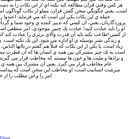
هر كس وقتي قرآن مطالعه كند نكته اي از اين نكات را به دس
است، يعني چگونگي سخن گفتن قرآن، مملو از نكات گوناگون آ
جمله ي اين نكات يكي اين است كه مي فرمايد: اعبدوا ربك
پروردگارتان، يعني، آن كسي كه تدبير كننده ي وجود شما و گردا
او را بايد عبادت كنيد! عبادت يك چنين موجودي، امر منطقي ا
از كسي اطاعت بكند بايد آن قدرت والاي برتري را عبادت كند 
و زندگي بشر بوسيله ي او اداره مي شود. اين يك نكته است، و 
زياد است، يا يكي از اين نكات كه قبلاً هم گفتم در ياايها الن
است به يك چيز مشتركي بين همه ي انسان ها كه آن فطرت مشت
و نژادها و مليت ها و خون ها نيستند كه مخاطب قرار مي گيرند
عام مخاطب قرار مي گيرد. يعني آن مشترك بين همه ي 
سرشت انسانيت است، او مخاطب اين سخن است كه پيداست 
امر را و اين مطلب را از خداي متعال درك مي كند و مي پذيرد.