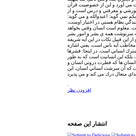
ت مي آورد و اين از خصوصيت قرآن
موزشي و معرفتي و درس است و از
م نمي گويد: اعبدوالله و مي گويد:
نندگي نظام هستي در اختيار اوست،
ست. معلوم است انسان وقتي بخواهد
كه سرنوشت همه ي بشر و امور بشر
از اين قبيل نكات در اين آيه شريفه
اس، مخاطب آيه ناس است، يعني اشاره
رك انساني است. در اينجا: قشرها
، بلكه اين انسانيت است كه به طور
انسان ها كه فطرت دروني انسان و
كه آن سرشت انساني انسان، اين
.
افزودن نظر
انتشار
این صفحه