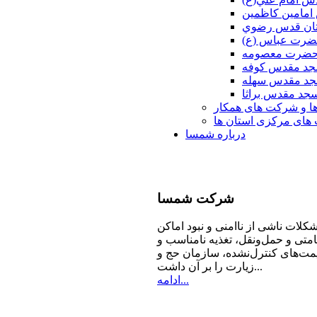
امامين كاظمين
ان قدس رضوي
ضرت عباس (ع)
 حضرت معصومه
د مقدس كوفه
د مقدس سهله
جد مقدس براثا
ا و شرکت های همکار
ای مرکزی استان ها
درباره شمسا
شرکت
شمسا
كلات ناشی از ناامنی و نبود اماكن
امتی و حمل‌ونقل، تغذیه‌ نامناسب و
مت‌های كنترل‌نشده، سازمان حج و
زیارت را بر آن داشت...
ادامه...