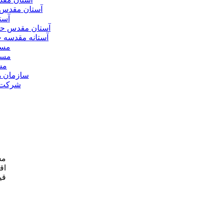
آستان مقدس 
آست
آستان مقدس ح
آستانه مقدسه
مسج
مسج
مس
سازمان ه
شرکت ه
مش
اق
قی