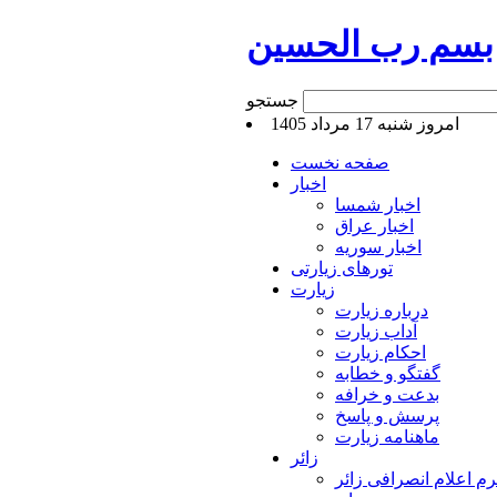
بسم رب الحسین
جستجو
امروز شنبه 17 مرداد 1405
صفحه نخست
اخبار
اخبار شمسا
اخبار عراق
اخبار سوریه
تورهای زیارتی
زیارت
درباره زیارت
آداب زیارت
احکام زیارت
گفتگو و خطابه
بدعت و خرافه
پرسش و پاسخ
ماهنامه زیارت
زائر
م اعلام انصرافی زائر