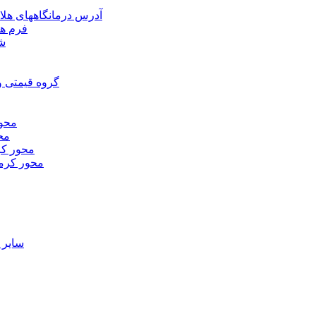
آدرس درمانگاههای هلا
فرم ها
شر
گروه قیمتی و
محور
محو
محور كر
محور كرم
ساير 