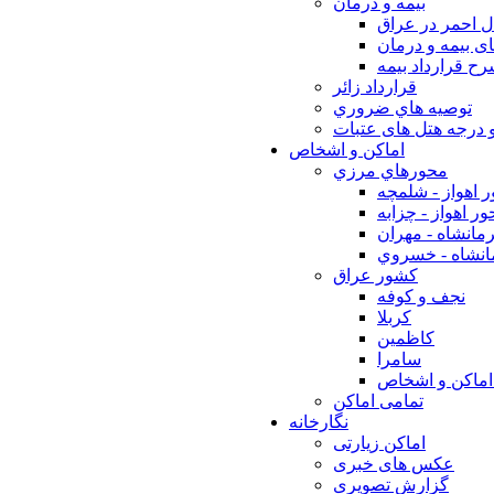
بيمه و درمان
ل احمر در عراق
ی بیمه و درمان
ح قرارداد بیمه
قرارداد زائر
توصيه هاي ضروري
 درجه هتل های عتبات
اماکن و اشخاص
محورهاي مرزي
 اهواز - شلمچه
ر اهواز - چزابه
مانشاه - مهران
انشاه - خسروي
كشور عراق
نجف و كوفه
كربلا
كاظمين
سامرا
اماكن و اشخاص
تمامی اماکن
نگارخانه
اماکن زیارتی
عکس های خبری
گزارش تصویری