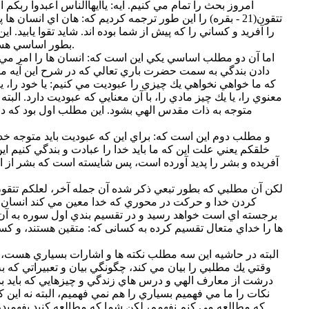
امروز بحث را تمام مي كنيم. آيه: ياايهاالناس اعبدوا ربكم
تتقون(21 - بقره) را اين طور ترجمه كرديم كه: هان اي انسان 
را آفريد و كساني را كه پيش از شما بوده اند. شايد تقوا يابيد. اي
بطور اساسي هست و يك مطلب هم به صورت تبعي.
اما آن دو مطلب اساسي يكي اين است كه: انسان ها را امر مي ك
دادن بندگي به سمت حضرت باري تعالي كه در شرح اين آيه 
كه ما خواهي نخواهي يك چيزي را عبوديت مي كنيم: يا خود را، يا 
معنوي را، يا يك چيز مادي را، با آن معنايي كه عبوديت دارد. الب
متوجه به ذات مقدس الهي بشود. اين مطلب اول بود كه 
و مطلب دوم اين است كه: براي اين كه عبوديت بايد متوجه خدا
خلقكم يعني علت اين كه ما بايد خدا را عبادت و بندگي كنيم اي
آفريده و بشر را پديد آورده است، پس شايسته است كه بشر از ا
لكن آن مطلبي كه بطور تبعي ذكر شده آن جمله آخر، لعلكم تتقون
كردن خدا و حركت در محوري كه خدا معين مي كند انسان 
برجسته اي است خواهد رسيد و در تقسيم بندي اول سوره به آن 
ها را خداي متعال تقسيم كرده به كسانی كه: متقين هستند، و كس
البته در حاشيه اين سه مطلب نكته ها و اشارات بسياري هست،
وقتي يك مطلبي را بيان مي كند، چگونگي بيان و تعبيراتي كه به
درشت از معارف الهي و درس هاي زندگي و چيزهايي كه بايد بدان
نكات را ما مي فهميم بسياري را هم نمي فهميم، البته نه اين
كه مطالعه مي كنم نفهمم، لكن شما كه مطالعه كنيد بفهميد، و ديگري مثلاً وقتي تأمّل كند بفهمد.