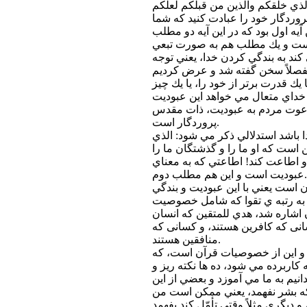
 الذي خلقكم والذين من قبلكم لعلكم
ها پروردگار خود را عبادت كنيد كه شما
ن آيه اول بود كه در اين آيه دو مطلب
ند به بندگي كردن خدا، يعني توجه
مفصلاً سخن گفته شد و عرض كرديم
يك قدرت برتر از خود را، يا يك چيز
ته خداي متعال مي خواهد اين عبوديت
دعوت مردم به عبوديت، ذات مقدس
پروردگار است.
 باشد استدلالي ذكر مي شود: الذي
ن است كه او ما را و گذشتگان ما را
و اطاعت كند! اطاعتي كه به معناي
عبوديت است و اين هم مطلب دوم.
 است يعني با اين عبوديت و بندگي
به رتبه ي تقوا كه شامل خصوصيت
اشاره شد، هدي للمتقين كه انسان
انی كه كافرين هستند، و كسانی كه
منافقين هستند.
 و اين از خصوصيات قرآن است، كه
 كاربرده مي شود، ده ها نكته ريز و
يم به ما مي آموزد و بعضي از اين
 كه بشر نفهمد، يعني ممكن است من