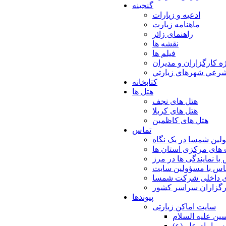
گنجینه
ادعیه و زیارات
ماهنامه زیارت
راهنمای زائر
نقشه ها
فیلم ها
ه كارگزاران و مديران
شرعي شهرهاي زيارتي
کتابخانه
هتل ها
هتل های نجف
هتل های کربلا
هتل های کاظمین
تماس
لین شمسا در یک نگاه
های مرکزی استان ها
با نمایندگی ها در مرز
اس با مسؤولین سایت
ی داخلی شرکت شمسا
ارگزاران سراسر کشور
پیوندها
سایت اماکن زیارتی
ن عليه السلام
س امام علي(ع)