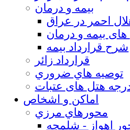
بيمه و درمان
ال احمر در عراق
های بیمه و درمان
شرح قرارداد بیمه
قرارداد زائر
توصيه هاي ضروري
درجه هتل های عتبات
اماکن و اشخاص
محورهاي مرزي
ر اهواز - شلمچه