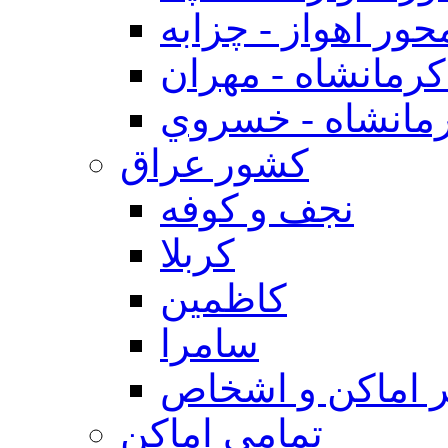
حور اهواز - چزابه
رمانشاه - مهران
مانشاه - خسروي
كشور عراق
نجف و كوفه
كربلا
كاظمين
سامرا
 اماكن و اشخاص
تمامی اماکن