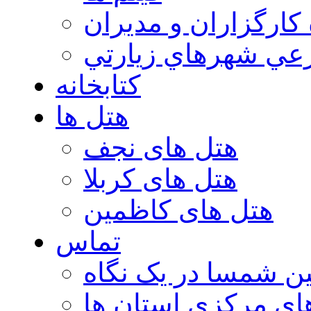
 كارگزاران و مديران
عي شهرهاي زيارتي
کتابخانه
هتل ها
هتل های نجف
هتل های کربلا
هتل های کاظمین
تماس
ن شمسا در یک نگاه
ای مرکزی استان ها