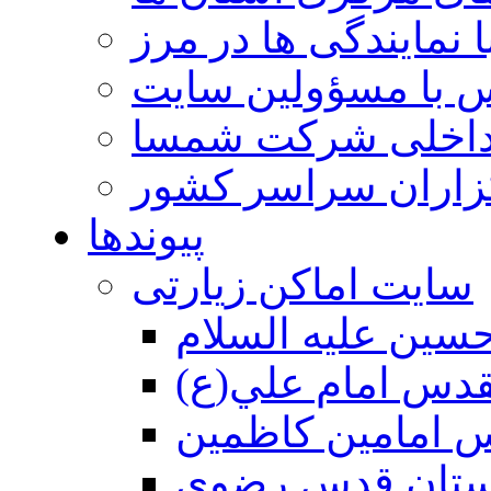
 نمایندگی ها در مرز
 با مسؤولین سایت
داخلی شرکت شمسا
گزاران سراسر کشور
پیوندها
سایت اماکن زیارتی
سين عليه السلام
قدس امام علي(ع)
 امامين كاظمين
ستان قدس رضوي