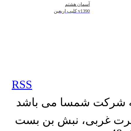
آسمان هشتم
کلیپ اربعین v1390
RSS
به شرکت شمسا می باشد
نصرت غربی، نبش بن بست