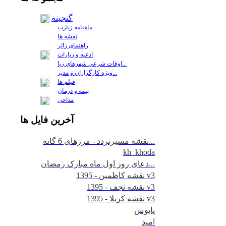
گنجینه
ماهنامه زیارت
نقشه ها
راهنمای زائر
ادعیه و زیارات
اوقات شرعي شهرهاي زيا...
ويژه كارگزاران و مدير...
فيلم ها
بیمه و درمان
مداحی
آخرين
فايل ها
نقشه مسیرتردد - مرزهای 6 گانه...
kh_khoda
دعای روز اول ماه مبارک رمضان...
نقشه کاظمین - 1395 v3
نقشه نجف - 1395 v3
نقشه کربلا - 1395 v3
پابوس
امید